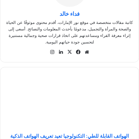
فداء خالد
كاتبة مقالات متخصصة في موقع نور الإمارات، أقدم محتوى موثوقًا عن الحياة
والصحة والمرأة والتجميل، مدعومًا بأحدث المعلومات والنصائح. أسعى إلى
إثراء معرفة القراء ومساعدتهم على اتخاذ قرارات صحية وجمالية مستنيرة
لتحسين جودة حياتهم اليومية.
موق
في
‫X
لينك
انس
ع
سب
دإن
تقر
الوي
وك
ام
ب
ا
ل
ه
و
ا
ت
ف
ا
ل
ق
الهواتف القابلة للطي: التكنولوجيا تعيد تعريف الهواتف الذكية