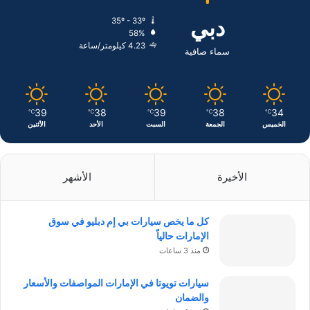
ك
إ
ر
دبي
35º - 33º
58%
ن
ا
4.23 كيلومتر/ساعة
سماء صافية
م
39
38
39
38
34
℃
℃
℃
℃
℃
الخميس
الجمعة
السبت
الأحد
الأثنين
الأخيرة
الأشهر
كل ما يخص سيارات بي إم دبليو في سوق
الإمارات حالياً
منذ 3 ساعات
سيارات تويوتا في الإمارات المواصفات والأسعار
والضمان