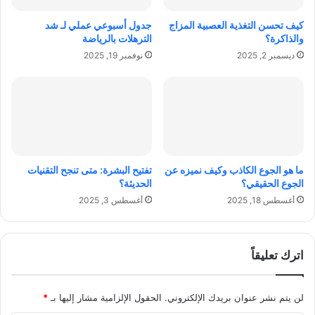
ع
ة
ي
ف
كيف تحسن التغذية العصبية المزاج
جدول أسبوعي عملي لـ شد
د
ي
والذاكرة؟
الترهلات بالرياضة
ت
ا
ديسمبر 2, 2025
نوفمبر 19, 2025
ع
ل
ر
إ
ي
م
ف
ا
ا
ر
ل
ا
ه
ت
و
ما هو الجوع الكاذب وكيف نميزه عن
تفتيح البشرة: متى تنجح التقنيات
ا
الجوع الحقيقي؟
الحديثة؟
ت
أغسطس 18, 2025
أغسطس 3, 2025
ف
ا
ل
ذ
اترك تعليقاً
ك
ي
ة
لن يتم نشر عنوان بريدك الإلكتروني.
الحقول الإلزامية مشار إليها بـ
*