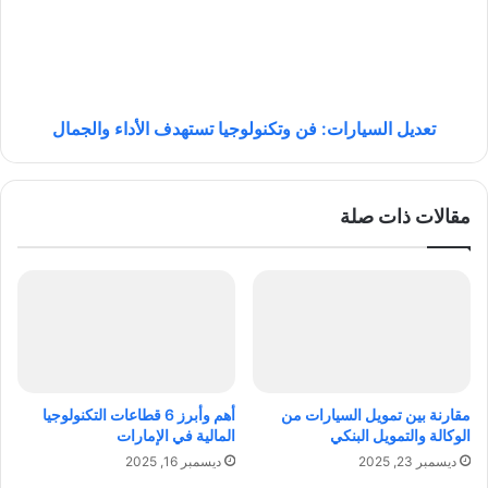
ف
ل
و
ا
ا
ل
ئ
س
د
ي
ه
ا
تعديل السيارات: فن وتكنولوجيا تستهدف الأداء والجمال
ا
ر
و
ا
أ
ت
مقالات ذات صلة
ض
:
ر
ف
ا
ن
ر
و
ه
ت
ا
ك
و
ن
م
و
ا
ل
مقارنة بين تمويل السيارات من
أهم وأبرز 6 قطاعات التكنولوجيا
ي
و
الوكالة والتمويل البنكي
المالية في الإمارات
ج
ج
ديسمبر 23, 2025
ديسمبر 16, 2025
ب
ي