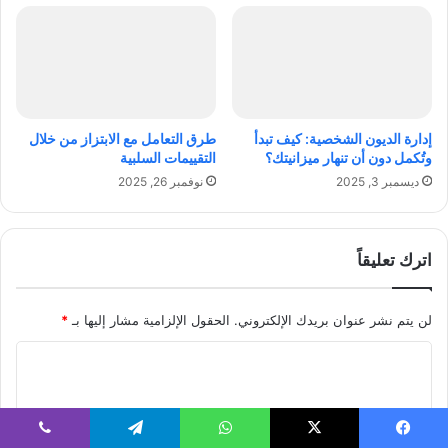
م
ا
ع
ت
ر
س
ف
ت
ت
ه
ه
د
ف
إدارة الديون الشخصية: كيف تبدأ
طرق التعامل مع الابتزاز من خلال
ا
وتُكمل دون أن تنهار ميزانيتك؟
التقييمات السلبية
ل
ديسمبر 3, 2025
نوفمبر 26, 2025
أ
د
ا
ء
اترك تعليقاً
و
ا
ل
لن يتم نشر عنوان بريدك الإلكتروني.
الحقول الإلزامية مشار إليها بـ
*
ج
ا
م
ا
ل
ل
ت
ع