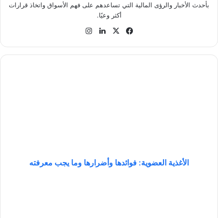
بأحدث الأخبار والرؤى المالية التي تساعدهم على فهم الأسواق واتخاذ قرارات
أكثر وعيًا.
في
‫X
لينك
انس
سب
دإن
تقر
وك
ام
ا
ل
أ
غ
ذ
ي
ة
ا
ل
ع
الأغذية العضوية: فوائدها وأضرارها وما يجب معرفته
ض
و
ت
ي
ع
ة
د
:
ي