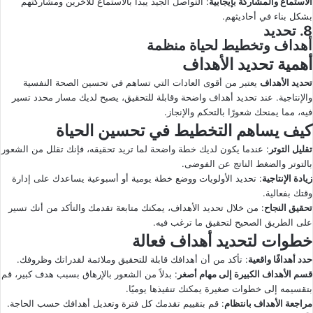
الاستماع والمشاركة بإيجابية
: التواصل الجيد يبدأ بالاستماع للآخرين ومشاركتهم
بشكل بناء في أحاديثهم.
8. تحديد
أهداف وتخطيط لحياة منظمة
أهمية تحديد الأهداف
تحديد الأهداف
يعتبر من أقوى العادات التي تساهم في تحسين الصحة النفسية
والإنتاجية. عند تحديد أهداف واضحة وقابلة للتحقيق، يصبح لديك مسار محدد تسير
فيه، مما يمنحك شعورًا بالتحكم والإنجاز.
كيف يساهم التخطيط في تحسين الحياة
تقليل التوتر
: عندما يكون لديك خطة واضحة لما تريد تحقيقه، فإنك تقلل من الشعور
بالتوتر والضغط الناتج عن الفوضى.
زيادة الإنتاجية
: تحديد الأولويات ووضع خطة يومية أو أسبوعية يساعدك على إدارة
وقتك بفعالية.
تحقيق النجاح
: من خلال تحديد الأهداف، يمكنك متابعة تقدمك والتأكد من أنك تسير
على الطريق الصحيح لتحقيق ما ترغب فيه.
خطوات لتحديد أهداف فعالة
حدد أهدافًا واقعية
: تأكد من أن أهدافك قابلة للتحقيق وملائمة لقدراتك وظروفك.
قسم الأهداف الكبيرة إلى مهام أصغر
: بدلاً من الشعور بالإرهاق بسبب هدف كبير، قم
بتقسيمه إلى خطوات صغيرة يمكنك تنفيذها يوميًا.
مراجعة الأهداف بانتظام
: قم بتقييم تقدمك كل فترة وتعديل أهدافك حسب الحاجة.