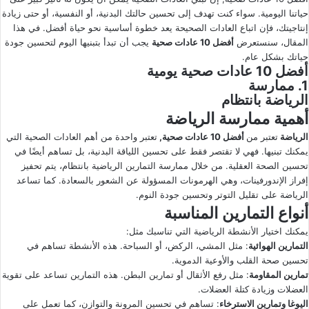
حياتنا اليومية. سواء كنت تهدف إلى تحسين حالتك البدنية، أو النفسية، أو حتى زيادة
ى
ي
إنتاجيتك، فإن اتباع العادات الصحيحة يعد خطوة أساسية نحو حياة أفضل. في هذا
X
د
المقال، سنستعرض
أفضل 10 عادات صحية
يجب أن تبدأ بتبنيها اليوم لتحسين جودة
ا
حياتك بشكل عام.
إ
أفضل 10 عادات صحية يومية
ل
1. ممارسة
الرياضة بانتظام
ك
ت
أهمية ممارسة الرياضة
ر
الرياضة
تعتبر من
أفضل 10 عادات صحية,
تعتبر
واحدة من أهم العادات الصحية التي
و
يمكنك تبنيها
.
فهي لا تقتصر فقط على تحسين اللياقة البدنية، بل تساهم أيضًا في
ن
تحسين الصحة العقلية
.
من خلال ممارسة التمارين الرياضية بانتظام، يتم تحفيز
إفراز الإندورفينات، وهي الهرمونات المسؤولة عن الشعور بالسعادة
.
كما تساعد
ي
الرياضة على تقليل التوتر وتحسين جودة النوم
.
ا
أنواع التمارين المناسبة
يمكنك اختيار الأنشطة الرياضية التي تناسبك مثل:
التمارين الهوائية
: مثل المشي، الركض، أو السباحة. هذه الأنشطة تساهم في
تحسين صحة القلب والأوعية الدموية.
تمارين المقاومة
: مثل رفع الأثقال أو تمارين البطن. هذه التمارين تساعد على تقوية
العضلات وزيادة كتلة العضلات.
اليوغا وتمارين الاسترخاء
: تساهم في تحسين المرونة والتوازن، كما تعمل على