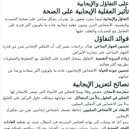
على التفاؤل والإيجابية
تأثير العقلية الإيجابية على الصحة
التفاؤل والإيجابية
ليسا مجرد شعور، بل يؤثران بشكل مباشر على صحتنا الجسدية
والنفسية. الأشخاص الذين يتبنون عقلية إيجابية عادة ما يكونون أكثر قدرة على
التعامل مع التحديات والتغلب عليها.
فوائد التفاؤل
تحسين الجهاز المناعي
: هناك دراسات تشير إلى أن التفكير الإيجابي يعزز من قدرة
الجهاز المناعي على محاربة الأمراض.
زيادة المرونة النفسية
: التفاؤل يمنحك القدرة على التعامل مع الضغوط والصعوبات
بطريقة أكثر فعالية.
تحسين جودة الحياة
: الأشخاص الإيجابيون عادة ما يكونون أكثر سعادة ورضا عن
حياتهم.
نصائح لتعزيز الإيجابية
ممارسة الامتنان
: خصص وقتًا يوميًا للتفكير في الأشياء التي تشعر بالامتنان لها.
التفكير في الحلول بدلاً من المشاكل
: عند مواجهة مشكلة، حاول التركيز على الحلول
بدلاً من الانغماس في التفكير السلبي.
الابتعاد عن الأشخاص السلبيين
: إحاطة نفسك بأشخاص إيجابيين يعزز من تفكيرك
الإيجابي.
يبدو أنك قد وصلت إلى نهاية العناصر المدرجة في المقال، حيث تم تغطية
العادات
العشر الصحية
التي تشمل جوانب متعددة من الحياة. مع ذلك، سأقوم بإضافة بعض