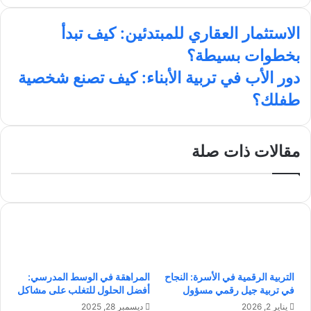
و
ي
X
ي
ن
ق
س
ن
س
ا
ع
ب
ك
ت
الاستثمار العقاري للمبتدئين: كيف تبدأ
ل
ا
و
د
ق
بخطوات بسيطة؟
ا
ل
ك
إ
ر
س
و
ن
ا
د
دور الأب في تربية الأبناء: كيف تصنع شخصية
ت
ي
م
و
طفلك؟
ث
ب
ر
م
ا
ا
ل
ر
أ
مقالات ذات صلة
ا
ب
ل
ف
ع
ي
ق
ت
ا
ر
ر
ب
ي
ي
ل
ة
التربية الرقمية في الأسرة: النجاح
المراهقة في الوسط المدرسي:
ل
ا
في تربية جيل رقمي مسؤول
أفضل الحلول للتغلب على مشاكل
م
ل
ب
أ
يناير 2, 2026
ديسمبر 28, 2025