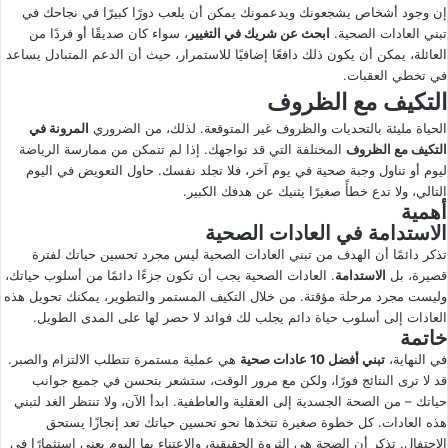
إن وجود أشخاص يشجعونك ويدعمونك يمكن أن يلعب دورًا كبيرًا في نجاحك في
تبني العادات الصحية.
ابحث عن شريك في التغيير
، سواء كان صديقًا أو فردًا من
العائلة، يمكن أن يكون ذلك دافعًا إضافيًا للاستمرار، حيث أن الدعم المتبادل يساعد
في تخطي العقبات.
التكيف مع الظروف
الحياة مليئة بالتحديات والظروف غير المتوقعة. لذلك، من الضروري
المرونة في
التكيف مع الظروف
المختلفة التي قد تواجهك. إذا لم تتمكن من ممارسة الرياضة
ليوم أو تناول وجبة صحية في يوم آخر، فلا تجلد نفسك. حاول التعويض في اليوم
التالي، ولا تدع خطأً صغيرًا يثنيك عن هدفك الكبير.
أهمية
الاستدامة في العادات الصحية
تذكر دائمًا أن الهدف من تبني العادات الصحية ليس مجرد تحسين حياتك لفترة
قصيرة، بل
الاستدامة
. العادات الصحية يجب أن تكون جزءًا دائمًا من أسلوب حياتك،
وليست مجرد مرحلة مؤقتة. من خلال التكيف المستمر والتطوير، يمكنك تحويل هذه
العادات إلى أسلوب حياة دائم يجلب لك فوائد لا حصر لها على المدى الطويل.
خاتمة
في النهاية،
تبني
أفضل 10 عادات صحية
هي عملية مستمرة تتطلب الالتزام والصبر.
قد لا ترى النتائج فورًا، ولكن مع مرور الوقت، ستشعر بتحسن في جميع جوانب
حياتك – من الصحة الجسدية إلى العقلية والعاطفية. ابدأ الآن، ولا تنتظر الغد لتبني
هذه العادات. كل خطوة صغيرة تتخذها نحو تحسين حياتك تعد إنجازًا يستحق
الاحتفال. تذكر أن الصحة هي الثروة الحقيقية، والاعتناء بها اليوم يعني استثمارًا في