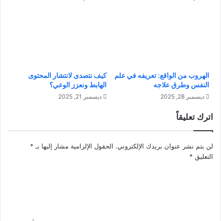
ت
ب
د
ن
ئ
ا
ي
ء
ن
:
:
ك
ك
ي
الهروب من الواقع: تعريفه في علم
كيف نتصدى لانتشار المحتوى
ي
ف
النفس وطرق علاجه
الهابط ونعزز الوعي؟
ف
ت
ديسمبر 28, 2025
ديسمبر 21, 2025
ت
ص
ب
ن
اترك تعليقاً
د
ع
أ
ش
ب
خ
لن يتم نشر عنوان بريدك الإلكتروني.
الحقول الإلزامية مشار إليها بـ
*
خ
ص
التعليق
*
ط
ي
و
ة
ا
ط
ت
ف
ب
ل
س
ك