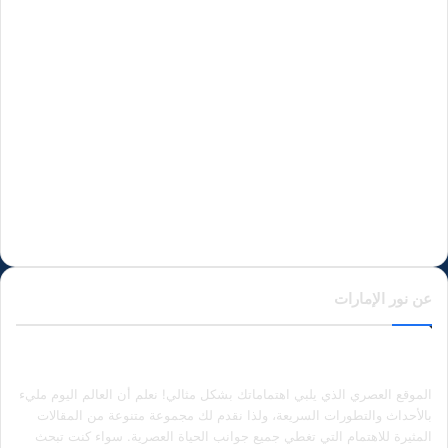
عن نور الإمارات
الموقع العصري الذي يلبي اهتماماتك بشكل مثالي! نعلم أن العالم اليوم مليء
بالأحداث والتطورات السريعة، ولذا نقدم لك مجموعة متنوعة من المقالات
المثيرة للاهتمام التي تغطي جميع جوانب الحياة العصرية. سواء كنت تبحث