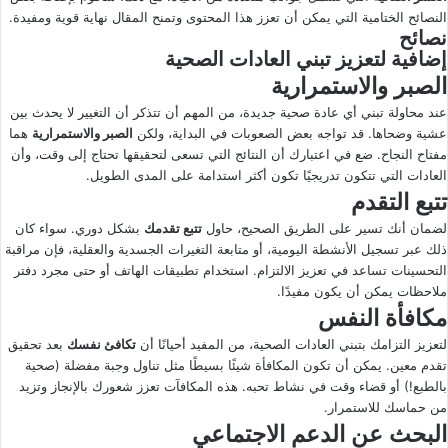
النصائح الختامية التي يمكن أن تعزز هذا المحتوى وتمنح المقال نهاية قوية ومفيدة.
نصائح
إضافية لتعزيز تبني العادات الصحية
الصبر والاستمرارية
عند محاولة تبني أي عادة صحية جديدة، من المهم أن تتذكر أن التغيير لا يحدث بين
عشية وضحاها. قد تواجه بعض الصعوبات في البداية، ولكن
الصبر والاستمرارية
هما
مفتاح النجاح. ضع في اعتبارك أن النتائج التي تسعى لتحقيقها تحتاج إلى وقت، وأن
العادات التي تتكون تدريجيًا تكون أكثر استدامة على المدى الطويل.
تتبع التقدم
لضمان أنك تسير على الطريق الصحيح، حاول
تتبع تقدمك
بشكل دوري. سواء كان
ذلك عبر تسجيل الأنشطة اليومية، أو متابعة التغيرات الجسدية والعقلية، فإن مراقبة
التحسينات تساعد في تعزيز الالتزام. استخدام تطبيقات الهاتف أو حتى مجرد دفتر
ملاحظات يمكن أن يكون مفيدًا.
مكافأة النفس
لتعزيز التزامك بتبني العادات الصحية، من المفيد أحيانًا أن
تكافئ نفسك
بعد تحقيق
تقدم معين. يمكن أن تكون المكافأة شيئًا بسيطًا مثل تناول وجبة مفضلة (صحية
بالطبع!) أو قضاء وقت في نشاط تحبه. هذه المكافآت تعزز شعورك بالإنجاز وتزيد
من حماسك للاستمرار.
البحث عن الدعم الاجتماعي