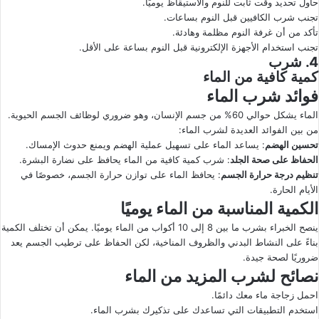
حاول تحديد وقت ثابت للنوم والاستيقاظ يوميًا.
تجنب شرب الكافيين قبل النوم بساعات.
تأكد من أن غرفة النوم مظلمة وهادئة.
تجنب استخدام الأجهزة الإلكترونية قبل النوم بساعة على الأقل.
4. شرب
كمية كافية من الماء
فوائد شرب الماء
الماء يشكل حوالي 60% من جسم الإنسان، وهو ضروري لوظائف الجسم الحيوية.
من بين الفوائد العديدة لشرب الماء:
تحسين الهضم
: يساعد الماء على تسهيل عملية الهضم ويمنع حدوث الإمساك.
الحفاظ على صحة الجلد
: شرب كمية كافية من الماء يحافظ على نضارة البشرة.
تنظيم درجة حرارة الجسم
: يحافظ الماء على توازن حرارة الجسم، خصوصًا في
الأيام الحارة.
الكمية المناسبة من الماء يوميًا
ينصح الخبراء بشرب ما بين 8 إلى 10 أكواب من الماء يوميًا. يمكن أن تختلف الكمية
بناءً على النشاط البدني والظروف المناخية، لكن الحفاظ على ترطيب الجسم يعد
ضروريًا لصحة جيدة.
نصائح لشرب المزيد من الماء
احمل زجاجة ماء معك دائمًا.
استخدم التطبيقات التي تساعدك على تذكيرك بشرب الماء.