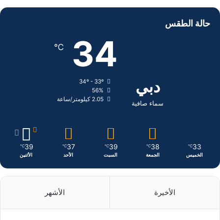
س
ن
س
حالة الطقس
ب
ك
ت
34
℃
و
د
ق
ك
إ
ر
دبي
34º - 33º
56%
ن
ا
2.05 كيلومتر/ساعة
سماء صافية
م
39
37
39
38
33
℃
℃
℃
℃
℃
الخميس
الجمعة
السبت
الأحد
الأثنين
الأخيرة
الأشهر