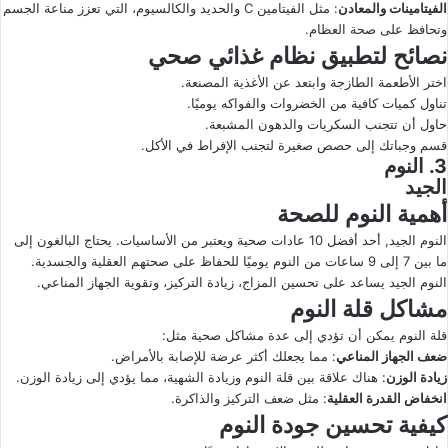
الفيتامينات والمعادن
: مثل الفيتامين C والحديد والكالسيوم، التي تعزز مناعة الجسم
وتحافظ على صحة العظام.
نصائح لتطبيق نظام غذائي صحي
اختر الأطعمة الطازجة وابتعد عن الأغذية المصنعة.
تناول كميات كافية من الخضروات والفواكه يوميًا.
حاول أن تتجنب السكريات والدهون المشبعة.
قسم وجباتك إلى حصص صغيرة لتجنب الإفراط في الأكل.
3. النوم
الجيد
أهمية النوم للصحة
النوم الجيد, أحد أفضل 10 عادات صحية ويعتبر من الأساسيات. يحتاج البالغون إلى
ما بين 7 إلى 9 ساعات من النوم يوميًا للحفاظ على صحتهم العقلية والجسدية.
النوم الجيد يساعد على تحسين المزاج، زيادة التركيز، وتقوية الجهاز المناعي.
مشاكل قلة النوم
قلة النوم يمكن أن تؤدي إلى عدة مشاكل صحية مثل:
ضعف الجهاز المناعي
: مما يجعلك أكثر عرضة للإصابة بالأمراض.
زيادة الوزن
: هناك علاقة بين قلة النوم وزيادة الشهية، مما يؤدي إلى زيادة الوزن.
انخفاض القدرة العقلية
: مثل ضعف التركيز والذاكرة.
كيفية تحسين جودة النوم