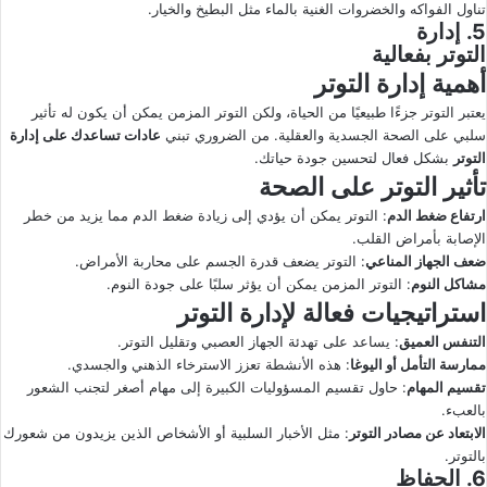
تناول الفواكه والخضروات الغنية بالماء مثل البطيخ والخيار.
5. إدارة
التوتر بفعالية
أهمية إدارة التوتر
يعتبر التوتر جزءًا طبيعيًا من الحياة، ولكن التوتر المزمن يمكن أن يكون له تأثير
سلبي على الصحة الجسدية والعقلية. من الضروري تبني
عادات تساعدك على إدارة
التوتر
بشكل فعال لتحسين جودة حياتك.
تأثير التوتر على الصحة
ارتفاع ضغط الدم
: التوتر يمكن أن يؤدي إلى زيادة ضغط الدم مما يزيد من خطر
الإصابة بأمراض القلب.
ضعف الجهاز المناعي
: التوتر يضعف قدرة الجسم على محاربة الأمراض.
مشاكل النوم
: التوتر المزمن يمكن أن يؤثر سلبًا على جودة النوم.
استراتيجيات فعالة لإدارة التوتر
التنفس العميق
: يساعد على تهدئة الجهاز العصبي وتقليل التوتر.
ممارسة التأمل أو اليوغا
: هذه الأنشطة تعزز الاسترخاء الذهني والجسدي.
تقسيم المهام
: حاول تقسيم المسؤوليات الكبيرة إلى مهام أصغر لتجنب الشعور
بالعبء.
الابتعاد عن مصادر التوتر
: مثل الأخبار السلبية أو الأشخاص الذين يزيدون من شعورك
بالتوتر.
6. الحفاظ