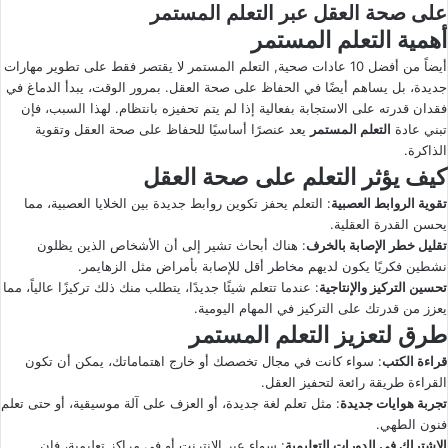
على صحة العقل عبر التعلم المستمر
أهمية التعلم المستمر
أيضاً من أفضل 10 عادات صحية, التعلم المستمر لا يقتصر فقط على تطوير مهارات
جديدة، بل يساهم أيضًا في الحفاظ على صحة العقل. بمرور الوقت، يبدأ الدماغ في
فقدان قدرته على الاستجابة بفعالية إذا لم يتم تحفيزه بانتظام. لهذا السبب، فإن
تبني عادة
التعلم المستمر
يعد عنصرًا أساسيًا للحفاظ على صحة العقل وتقوية
الذاكرة.
كيف يؤثر التعلم على صحة العقل
تقوية الروابط العصبية
: التعلم يحفز تكوين روابط جديدة بين الخلايا العصبية، مما
يحسن القدرة العقلية.
تقليل خطر الإصابة بالخرف
: هناك أبحاث تشير إلى أن الأشخاص الذين يظلون
نشطين فكريًا يكون لديهم مخاطر أقل للإصابة بأمراض مثل الزهايمر.
تحسين التركيز والإنتاجية
: عندما تتعلم شيئًا جديدًا، يتطلب منك ذلك تركيزًا عالياً، مما
يعزز من قدرتك على التركيز في المهام اليومية.
طرق لتعزيز التعلم المستمر
قراءة الكتب
: سواء كانت في مجال تخصصك أو خارج اهتماماتك، يمكن أن تكون
القراءة طريقة رائعة لتحفيز العقل.
تجربة هوايات جديدة
: مثل تعلم لغة جديدة، أو العزف على آلة موسيقية، أو حتى تعلم
فنون الطهي.
الاشتراك في الدورات التعليمية
: سواء عبر الإنترنت أو في مراكز تعليمية، فإن