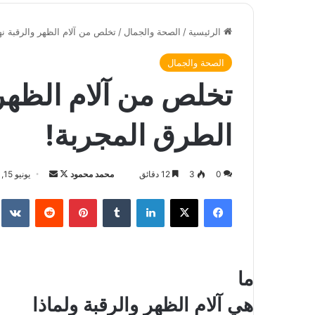
الرئيسية
/
الصحة والجمال
/
تخلص من آلام الظهر والرقبة نها
الصحة والجمال
تخلص من آلام الظهر و
الطرق المجربة!
0
3
12 دقائق
محمد محمود
ت
أ
يونيو 15, 2025
ا
ر
فيسبوك
‫X
لينكدإن
‏Tumblr
بينتيريست
‏Reddit
‏te
ب
س
ع
ل
ع
ب
ل
ر
ما
ى
ي
X
د
هي
آلام الظهر والرقبة
ولماذا
ا