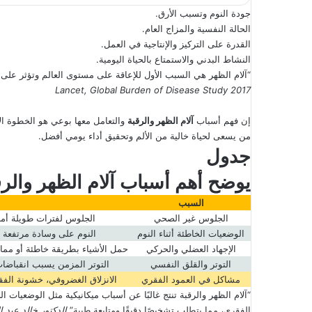
جودة النوم وتسبب الأرق.
الحالة النفسية والمزاج العام.
القدرة على التركيز والإنتاجية في العمل.
النشاط البدني والاستمتاع بالحياة اليومية.
“آلام الظهر هي السبب الأول للإعاقة على مستوى العالم وتؤثر على إ
Lancet, Global Burden of Disease Study 2017
إن فهم أسباب
آلام الظهر والرقبة
والتعامل معها بوعي هو الخطوة الأ
من يسعى لحياة خالية من الألم وتحقيق أداء يومي أفضل.
جدول
يوضح أهم أسباب
آلام الظهر والر
السبب
الجلوس غير الصحي
الجلوس لفترات طويلة أما
الوضعيات الخاطئة أثناء النوم
النوم على وسادة مرتفعة أو
الإجهاد العضلي والحركي
حمل الأشياء بطريقة خاطئة أو مما
التوتر والقلق النفسي
التوتر المزمن يسبب انقباضات
مشاكل في العمود الفقري
الانزلاق الغضروفي، خشونة الفق
“آلام الظهر والرقبة تنتج غالبًا عن أسباب ميكانيكية مثل الوضعيات 
الفقري، مما يتطلب تشخيصًا دقيقًا ومتابعة طبية”
الدكتور خالد عبد 