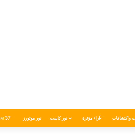
37
ت واكتشافات
آراء مؤثرة
نور كاست
نور موتورز
AI