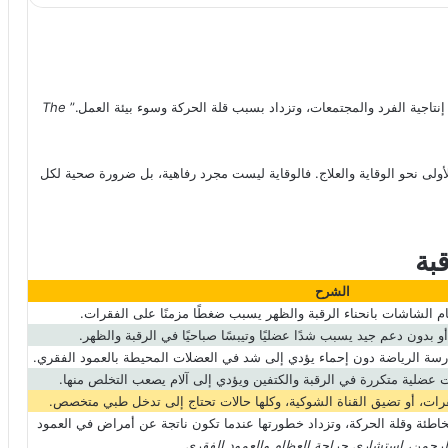
نتاجية الفرد والمجتمعات، وتزداد بسبب قلة الحركة وسوء بيئة العمل.”
The
ولى نحو الوقاية والعلاج. فالوقاية ليست مجرد رفاهية، بل ضرورة صحية لكل
قبة
الشرح
م الشاشات بانحناء الرقبة والظهر يسبب ضغطًا مزمنًا على الفقرات.
 بدون دعم جيد يسبب شدًا عضليًا وتيبسًا صباحيًا في الرقبة والظهر.
رسة الرياضة دون إحماء يؤدي إلى شد في العضلات المحيطة بالعمود الفقري.
 عضلية متكررة في الرقبة والكتفين ويؤدي إلى آلام يصعب التخلص منها.
رات، أو تضيق القناة الشوكية، وكلها حالات تحتاج إلى تدخل طبي متخصص.
الخاطئة وقلة الحركة، وتزداد خطورتها عندما تكون ناتجة عن أمراض في العمود
الرحمن، استشاري جراحة العظام والعمود الفقري