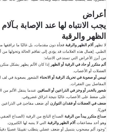
أعراض
يجب الانتباه لها عند الإصابة بـ
آلام
الظهر والرقبة
لا تظهر
آلام الظهر والرقبة
فجأة دون مقدمات، بل غالبًا ما ترافقها
الطبي. إهمال هذه العلامات قد يؤدي إلى تفاقم الحالة وتحولها من
من أبرز الأعراض التي تستدعي الانتباه:
ألم متكرر أو حاد في الرقبة أو الظهر
إذا كان الألم يظهر بشكل متكرر
العضلات أو الأعصاب.
تيبس أو صعوبة في تحريك الرقبة أو الانحناء
الشعور بصعوبة في لف الرأ
المفاصل بين الفقرات.
شعور بالخدر أو وخز في الذراعين أو الساقين
عندما ينتقل الألم من ا
على ضغط على الأعصاب، غالبًا نتيجة انزلاق غضروفي.
ضعف في العضلات أو فقدان التوازن
أي ضعف مفاجئ في الذراعين أو ال
فوريًا.
صداع متكرر يبدأ من الرقبة
الصداع الناتج من الرقبة (الصداع العنقي) 
وهو أحد مضاعفات
آلام الظهر والرقبة
التي لا ينتبه لها الكثيرون.
“وجود ألم مصحوب بتنميل أو ضعف عضلي يتطلب تقييمًا عصبيًا دقيق