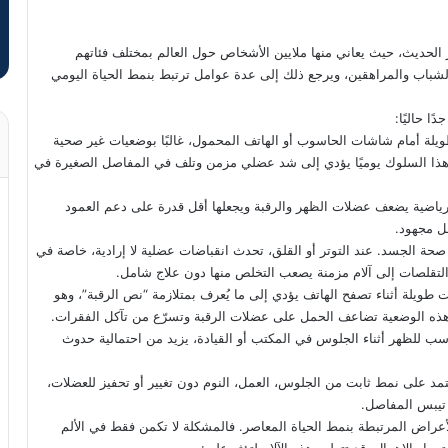
الحديث، حيث يعاني منها ملايين الأشخاص حول العالم بمختلف فئاتهم
الشباب والمراهقين، ويرجع ذلك إلى عدة عوامل ترتبط بنمط الحياة اليومي
ًا حاليًا:
 أمام شاشات الحاسوب أو الهاتف المحمول، غالبًا بوضعيات غير صحية
هذا السلوك يوميًا يؤدي إلى شد عضلي مزمن وتلف في المفاصل الصغيرة في
ياضية يضعف عضلات الظهر والرقبة ويجعلها أقل قدرة على دعم العمود
قل مجهود.
حة الجسد. عند التوتر أو القلق، تحدث انقباضات عضلية لا إرادية، خاصة في
التقلصات إلى آلام مزمنة يصعب التخلص منها دون علاج شامل.
ت طويلة أثناء تصفح الهاتف يؤدي إلى ما يُعرف بمتلازمة “نص الرقبة”، وهو
هذه الوضعية تضاعف الحمل على عضلات الرقبة وتسرّع من تآكل الفقرات.
 للظهر أثناء الجلوس في المكتب أو القيادة، يزيد من احتمالية حدوث
تمد على نمط ثابت من الجلوس، العمل، النوم دون تغيير أو تحفيز للعضلات،
 تيبس المفاصل.
أعراض المرتبطة بنمط الحياة المعاصر. فالمشكلة لا تكمن فقط في الألم