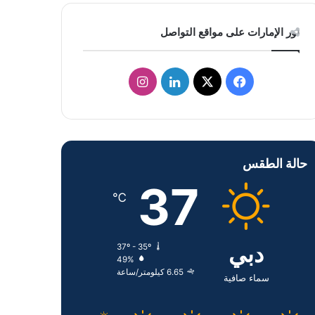
نور الإمارات على مواقع التواصل
ف
ل
ا
ي
X
ي
ن
س
ن
س
حالة الطقس
ب
ك
ت
37
و
د
ق
℃
ك
إ
ر
دبي
37º - 35º
ن
ا
49%
6.65 كيلومتر/ساعة
م
سماء صافية