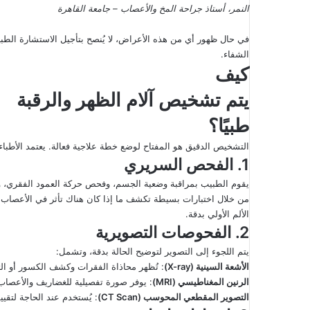
النمر، أستاذ جراحة المخ والأعصاب – جامعة القاهرة
في حال ظهور أي من هذه الأعراض، لا يُنصح بتأجيل الاستشارة الطب
الشفاء.
كيف
يتم تشخيص
آلام الظهر والرقبة
طبيًا؟
التشخيص الدقيق هو المفتاح لوضع خطة علاجية فعالة. يعتمد الأط
1. الفحص السريري
يقوم الطبيب بمراقبة وضعية الجسم، وفحص حركة العمود الفقري، وال
من خلال اختبارات بسيطة تكشف ما إذا كان هناك تأثر في الأعصاب
الألم الأولي بدقة.
2. الفحوصات التصويرية
يتم اللجوء إلى التصوير لتوضيح الحالة بدقة، وتشمل:
الأشعة السينية
(X-ray)
: تُظهر محاذاة الفقرات وكشف الكسور أو ال
الرنين المغناطيسي
(MRI)
: يوفر صورة تفصيلية للغضاريف والأعصاب
التصوير المقطعي المحوسب
(CT Scan)
: يُستخدم عند الحاجة لتقي