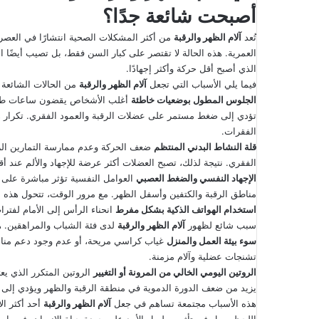
أصبحت شائعة جدًا؟
إ
ل
تُعد
آلام الظهر والرقبة
من أكثر المشكلات الصحية انتشارًا في العصر 
ك
العمرية. هذه الحالة لا تقتصر على كبار السن فقط، بل تصيب أيضًا 
ت
الذي أصبح أقل حركة وأكثر إجهادًا.
ر
فيما يلي الأسباب التي تجعل
آلام الظهر والرقبة
من الحالات الشائعة جد
و
الجلوس المطول بوضعيات خاطئة
أغلب الأشخاص يقضون ساعات طويلة
ن
تؤدي إلى ضغط مستمر على عضلات الرقبة والعمود الفقري. تكرار 
ي
الفقرات.
قلة النشاط البدني المنتظم
ضعف الحركة وعدم ممارسة التمارين الر
ا
الفقري. نتيجة لذلك، تصبح العضلات أكثر عرضة للإجهاد والألم عند أ
الإجهاد النفسي والضغط العصبي
العوامل النفسية تؤثر مباشرة على ص
مناطق الرقبة والكتفين وأسفل الظهر. مع مرور الوقت، تتحول هذه 
استخدام الهواتف الذكية بشكل مفرط
انحناء الرأس إلى الأمام لفترا
سبب شائع لظهور
آلام الظهر والرقبة
لدى فئة الشباب والمراهقين. 
سوء بيئة العمل والمنزل
غياب كراسي مريحة، أو عدم وجود دعم مناسب
تشنجات عضلية وآلام مزمنة.
الروتين اليومي الخالي من المرونة أو التغيير
الروتين المتكرر الذي يع
يزيد من ضعف الدورة الدموية في منطقة الرقبة والظهر ويؤدي إلى
هذه الأسباب مجتمعة تساهم في جعل
آلام الظهر والرقبة
أحد أكثر ال