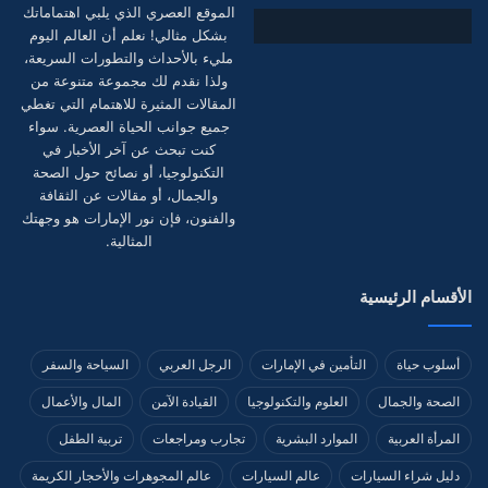
الموقع العصري الذي يلبي اهتماماتك
بشكل مثالي! نعلم أن العالم اليوم
مليء بالأحداث والتطورات السريعة،
ولذا نقدم لك مجموعة متنوعة من
المقالات المثيرة للاهتمام التي تغطي
جميع جوانب الحياة العصرية. سواء
كنت تبحث عن آخر الأخبار في
التكنولوجيا، أو نصائح حول الصحة
والجمال، أو مقالات عن الثقافة
والفنون، فإن نور الإمارات هو وجهتك
المثالية.
الأقسام الرئيسية
أسلوب حياة
التأمين في الإمارات
الرجل العربي
السياحة والسفر
الصحة والجمال
العلوم والتكنولوجيا
القيادة الآمن
المال والأعمال
المرأة العربية
الموارد البشرية
تجارب ومراجعات
تربية الطفل
دليل شراء السيارات
عالم السيارات
عالم المجوهرات والأحجار الكريمة