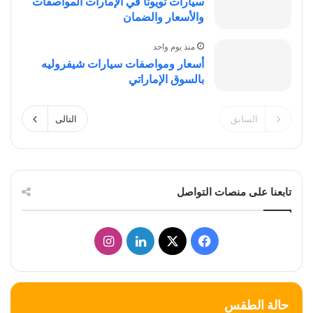
سيارات تويوتا في الإمارات المواصفات
والأسعار والضمان
منذ يوم واحد
أسعار ومواصفات سيارات شيفروليه
بالسوق الإماراتي
السابق
التالى
تابعنا على منصات التواصل
‫X
فيسبوك
لينكدإن
انستقرام
حالة الطقس