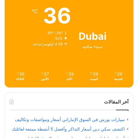
36
℃
Dubai
36º - 34º
50%
4.98 كيلومتر/ساعة
سماء صافية
36
37
38
39
36
℃
℃
℃
℃
℃
الجمعة
السبت
الأحد
الأثنين
الثلاثاء
آخر المقالات
سيارات بورش في السوق الإماراتي أسعار ومواصفات وتكاليف
اكتشف سكي دبي أسعار التذاكر وأفضل 5 أنشطة ممتعة لعائلتك