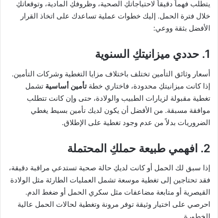
يتطلب فهماً دقيقاً لاحتياجاتكِ الصحية، وظروفكِ المادية، وتوقعاتكِ
خلال فترة الحمل. إليك خطوات عملية تساعدك على اتخاذ القرار
الأفضل بثقة ووعي:
1. حددي ميزانيتكِ السنوية
أسعار وثائق التأمين تختلف باختلاف مزايا التغطية وشركات التأمين.
إذا كانت ميزانيتكِ محدودة، فاختاري خطة
تأمين أساسية
تشمل
تغطية مقبولة لزيارات الطبيب والولادة، حتى وإن كانت تتطلب
موافقة مسبقة. من الأفضل أن يكون لديك تأمين بسيط يغطي
الضروريات بدلاً من عدم وجود تغطية على الإطلاق.
2. افهمي طبيعة حملكِ المحتملة
إذا سبق لك الحمل أو كانت لديكِ حالة صحية تستدعي مراقبة دقيقة،
فقد تحتاجين إلى تغطية موسعة تشمل العمليات الطارئة مثل الولادة
القيصرية أو متابعة مضاعفات مثل سكري الحمل أو ضغط الدم.
احرصي على اختيار وثيقة توفر مرونة وتغطية لحالات الحمل عالية
الخطورة.