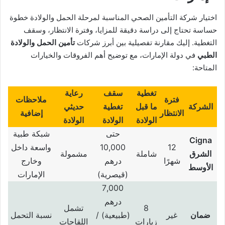
اختيار شركة التأمين الصحي المناسبة لمرحلة الحمل والولادة خطوة
حساسة تحتاج إلى دراسة دقيقة للمزايا، وفترة الانتظار، وسقف
التغطية. إليك مقارنة تفصيلية بين أبرز شركات
تأمين الحمل والولادة
الطبي
في دولة الإمارات، مع توضيح أهم الفروقات والخيارات
المتاحة:
تغطية
سقف
رعاية
فترة
ملاحظات
الشركة
ما قبل
تغطية
حديثي
الانتظار
إضافية
الولادة
الولادة
الولادة
حتى
شبكة طبية
Cigna
12
10,000
واسعة داخل
الشرق
شاملة
مشمولة
شهرًا
درهم
وخارج
الأوسط
(
قيصرية
)
الإمارات
7,000
درهم
8
تشمل
ضمان
غير
(
طبيعية
) /
نسبة التحمل
زيارات
اللقاحات