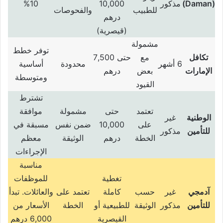
(Daman)
مذكور
10,000
10%
للطبيب
والفحوصات
درهم
(
قيصرية
)
مشمولة
توفر خطط
تكافل
مع
حتى
7,500
6
أشهر
محدودة
أساسية
الإمارات
بعض
درهم
ومتوسطة
القيود
تشترط
تعتمد
حتى
مشمولة
موافقة
الوطنية
غير
على
10,000
ضمن نفس
مسبقة في
للتأمين
مذكور
الخطة
درهم
الوثيقة
معظم
الإجراءات
مناسبة
تغطية
للموظفات
آدمجي
غير
حسب
كاملة
تعتمد على
والعائلات
.
تبدأ
للتأمين
مذكور
الوثيقة
للطبيعية أو
الخطة
الأسعار من
القيصرية
6,000
درهم