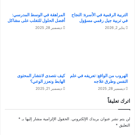
ت
ض
و
ر
التربية الرقمية في الأسرة: النجاح
المراهقة في الوسط المدرسي:
ا
:
في تربية جيل رقمي مسؤول
أفضل الحلول للتغلب على مشاكل
ز
م
ن
يناير 2, 2026
ديسمبر 28, 2025
س
ب
ت
ي
ق
ن
ب
ا
ل
ل
ا
ع
ل
م
ط
الهروب من الواقع: تعريفه في علم
كيف نتصدى لانتشار المحتوى
ل
النفس وطرق علاجه
الهابط ونعزز الوعي؟
ا
و
ق
ديسمبر 28, 2025
ديسمبر 21, 2025
ا
ة
ل
اترك تعليقاً
ا
ح
ل
ي
ن
ا
لن يتم نشر عنوان بريدك الإلكتروني.
الحقول الإلزامية مشار إليها بـ
*
ظ
ة
التعليق
*
ي
ا
ف