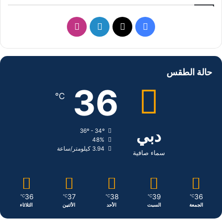
ف
ل
ا
ي
X
ي
ن
س
ن
س
حالة الطقس
ب
ك
ت
36
℃
و
د
ق
ك
إ
ر
دبي
36º - 34º
48%
ن
ا
3.94 كيلومتر/ساعة
سماء صافية
م
36
37
38
39
36
℃
℃
℃
℃
℃
الجمعة
السبت
الأحد
الأثنين
الثلاثاء