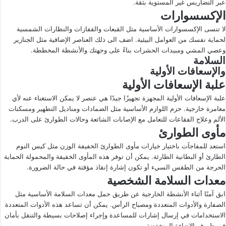
عبر التضاريس غير المستوية بثقة.
الإكسسوارات
لا تنسى الإكسسوارات الأساسية مثل القبعات والقفازات والنظارات الشمسية
لحماية نفسك من العوامل البيئية. اضف الى ذلك العناصر الإضافية مثل الجنازير
وعصي المشي ومبيدات الحشرات بناءً على وجهتك والأنشطة المخططة.
السلامة
والإسعافات الأولية
علبة الإسعافات الأولية
علبة الإسعافات الأولية المجهزة تجهيزًا جيدًا هي عنصر لا يمكن الاستغناء عنه لأي
مغامرة خارجية. حزم اللوازم الأساسية مثل الضمادات ومناديل التطهير ومسكنات
الألم وعلاج الفقاعات للتعامل مع الإصابات الشائعة وحالات الطوارئ على الدرب.
مأوى الطوارئ
استعد للمفاجآت باختيار خيارات مأوى الطوارئ الخفيفة الوزن مثل كيس النوم
الطارئ أو البطانية الطارئة. يمكن أن توفر هذه المأوى الخفيفة والمحمولة الحماية
الحرجة من الطقس السيء أو تكون إشارة إنقاذ مؤقتة في حالة الضرورة.
معدات السلامة الشخصية
ابق آمنًا أثناء الأنشطة الخارجية عن طريق حمل معدات السلامة الأساسية مثل
الصفارة والأدوات المتعددة ومصباح الرأس. يمكن أن تساعد هذه الأدوات المتعددة
الاستخدامات في إرسال إشارات للمساعدة وإجراء إصلاحات بسيطة والتنقل بأمان
في ظروف الإضاءة المنخفضة.