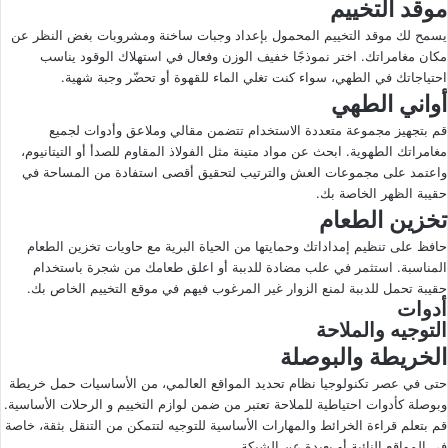
موقد التخييم
يسمح لك موقد التخييم المحمول بإعداد وجبات ساخنة ومشروبات بغض النظر عن
مكان مغامراتك. اختر نموذجًا خفيف الوزن وفعال في استهلاك الوقود يناسب
احتياجاتك في الطهي، سواء كنت تغلي الماء للقهوة أو تحضّر وجبة شهية.
أواني الطهي
قم بتجهيز مجموعة متعددة الاستخدام تتضمن مقالي وملاعق وأدوات لجميع
مغامراتك الطهوية. ابحث عن مواد متينة مثل الفولاذ المقاوم للصدأ أو التيتانيوم،
واعتمد على مجموعات العش والترتيب لتحقيق أقصى استفادة من المساحة في
حقيبة الظهر الخاصة بك.
تخزين الطعام
حافظ على تنظيم إمداداتك وحمايتها من الحياة البرية مع حاويات تخزين الطعام
المناسبة. استثمر في علب مضادة للدببة أو اعلق طعامك من شجرة باستخدام
حقيبة تحمل للدببة لمنع الزوار غير المرغوب فيهم في موقع التخييم الخاص بك.
أدوات
التوجيه والملاحة
الخريطة والبوصلة
حتى في عصر تكنولوجيا نظام تحديد المواقع العالمي، من الأساسيات حمل خريطة
وبوصلة كأدوات احتياطية للملاحة تعتبر من ضمن لوازم التخييم و الرحلات الأساسية.
قم بتعلم قراءة الخرائط والمهارات الأساسية للتوجيه لتتمكن من التنقل بثقة، خاصة
في المواقع النائية أو بعيدة عن الشبكة.