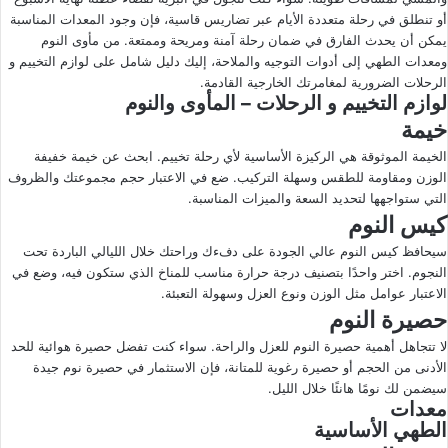
أو تنطلق في رحلة متعددة الأيام عبر تضاريس قاسية، فإن وجود المعدات المناسبة
ى
ي
يمكن أن يحدث الفارق في ضمان رحلة آمنة ومريحة وممتعة. من مأوى النوم
X
د
ومعدات الطهي إلى أدوات التوجيه والملاحة، إليك دليل شامل على لوازم التخييم و
ا
الرحلات الضرورية لمغامرتك الخارجية القادمة.
إ
لوازم التخييم و الرحلات – المأوى والنوم
ل
خيمة
ك
الخيمة الموثوقة هي الركيزة الأساسية لأي رحلة تخييم. ابحث عن خيمة خفيفة
ت
الوزن ومقاومة للطقس وسهلة التركيب. ضع في الاعتبار حجم مجموعتك والظروف
ر
التي ستواجهها لتحديد السعة والميزات المناسبة.
و
كيس النوم
ن
سيحافظ كيس النوم عالي الجودة على دفءك وراحتك خلال الليالي الباردة تحت
ي
النجوم. اختر واحدًا بتصنيف درجة حرارة مناسب للمناخ الذي ستكون فيه، وضع في
ا
الاعتبار عوامل مثل الوزن ونوع العزل وسهولة التعبئة.
حصيرة النوم
لا تتجاهل أهمية حصيرة النوم للعزل والراحة. سواء كنت تفضل حصيرة هوائية للحد
الأدنى من الحجم أو حصيرة رغوية للمتانة، فإن الاستثمار في حصيرة نوم جيدة
سيضمن لك نومًا هانئًا خلال الليل.
معدات
الطهي الأساسية