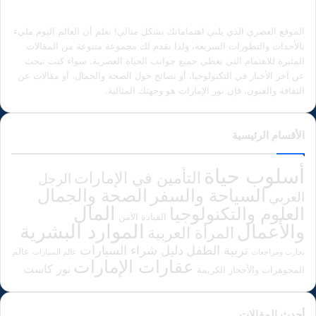
الموقع العصري الذي يلبي اهتماماتك بشكل مثالي! نعلم أن العالم اليوم مليء
بالأحداث والتطورات السريعة، ولذا نقدم لك مجموعة متنوعة من المقالات
المثيرة للاهتمام التي تغطي جميع جوانب الحياة العصرية. سواء كنت تبحث
عن آخر الأخبار في التكنولوجيا، أو نصائح حول الصحة والجمال، أو مقالات عن
الثقافة والفنون، فإن نور الإمارات هو وجهتك المثالية.
الأقسام الرئيسية
أسلوب حياة
التأمين في الإمارات
الرجل
الصحة والجمال
السياحة والسفر
العربي
المال
العلوم والتكنولوجيا
القيادة الآمن
الموارد البشرية
والأعمال
المرأة العربية
دليل شراء السيارات
تربية الطفل
عالم
تجارب ومراجعات
عالم السيارات
عقارات الإمارات
نور كاست
المجوهرات والأحجار الكريمة
أحدث المقالات