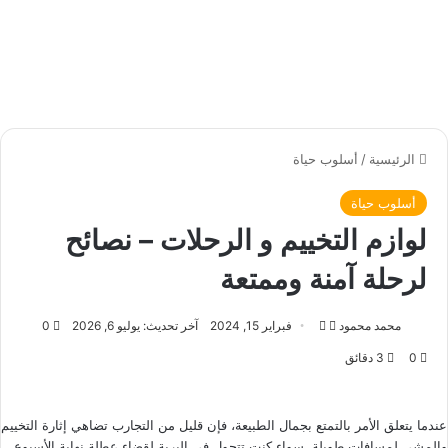
الرئيسية
/
أسلوب حياة
أسلوب حياة
لوازم التخييم و الرحلات – نصائح
لرحلة آمنة وممتعة
محمد محمود
ت
أ
فبراير 15, 2024
آخر تحديث: يوليو 6, 2026
0
ا
ر
0
3 دقائق
ب
س
ع
ل
ع
ب
عندما يتعلق الأمر بالتمتع بجمال الطبيعة، فإن قليل من التجارب تضاهي إثارة التخييم
ل
ر
والمشي لمسافات طويلة. سواء كنت تتجول في البرية لقضاء عطلة نهاية الأسبوع