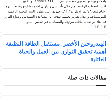
باحث ومهندس محتوى متخصص في الـ Technical SEO وتطوير
الاستراتيجيات الرقمية. من خلال تأسيسي وإدارتي لعدة مشاريع رقمية، أبرزها
"شام فيجن" و"نور الإمارات"، أركز جهودي على تطوير البنية التحتية الرقمية
للمؤسسات، وإعداد تقارير تحليلية تهدف إلى مساعدة التنفيذيين وصناع القرار
في بناء مرجعيات بيانات موثوقة والمساهمة في تحقيق النمو.
م
ف
ل
ا
و
ي
X
ي
ن
ق
س
ن
س
ا
ع
ب
ك
ت
الهيدروجين الأخضر: مستقبل الطاقة النظيفة
ل
ا
و
د
ق
أ
أهمية تحقيق التوازن بين العمل والحياة
ه
ل
ك
إ
ر
ه
ي
و
ن
ا
العائلية
م
د
ي
م
ي
ر
ب
ة
و
ت
مقالات ذات صلة
ج
ح
ي
ق
ن
ي
ا
ق
ل
ا
أ
ل
خ