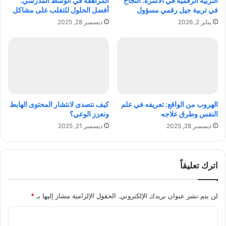
التربية الرقمية في الأسرة: النجاح
المراهقة في الوسط المدرسي:
ي
ق
في تربية جيل رقمي مسؤول
أفضل الحلول للتغلب على مشاكل
ا
د
يناير 2, 2026
ديسمبر 28, 2025
ر
م
ة
ة
ا
ن
ل
ح
م
و
ث
إ
ا
د
ل
ا
الهروب من الواقع: تعريفه في علم
كيف نتصدى لانتشار المحتوى الهابط
ي
ر
النفس وطرق علاجه
ونعزز الوعي؟
ة
ة
ديسمبر 28, 2025
ديسمبر 21, 2025
ا
ل
ش
ر
اترك تعليقاً
ك
ا
ت
لن يتم نشر عنوان بريدك الإلكتروني.
الحقول الإلزامية مشار إليها بـ
*
ا