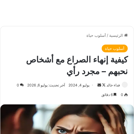
الرئيسية
/
أسلوب حياة
أسلوب حياة
كيفية إنهاء الصراع مع أشخاص
نحبهم – مجرد رأي
فداء خالد
ت
أ
يوليو 4, 2024
آخر تحديث: يوليو 6, 2026
0
ا
ر
0
6 دقائق
ب
س
ع
ل
ع
ب
ل
ر
ى
ي