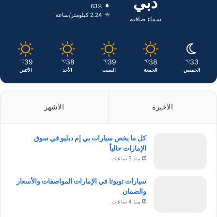
دبي
63%
ن
ا
2.24 كيلومتر/ساعة
سماء صافية
م
39
38
39
38
33
℃
℃
℃
℃
℃
الخميس
الجمعة
السبت
الأحد
الأثنين
الأخيرة
الأشهر
كل ما يخص سيارات بي إم دبليو في سوق
الإمارات حالياً
منذ 3 ساعات
سيارات تويوتا في الإمارات المواصفات والأسعار
والضمان
منذ 4 ساعات