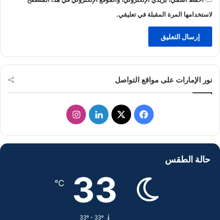
لاستخدامها المرة المقبلة في تعليقي.
نور الإمارات على مواقع التواصل
ف
ل
ا
ي
X
ي
ن
س
ن
س
حالة الطقس
ب
ك
ت
33
℃
و
د
ق
ك
إ
ر
33º - 33º