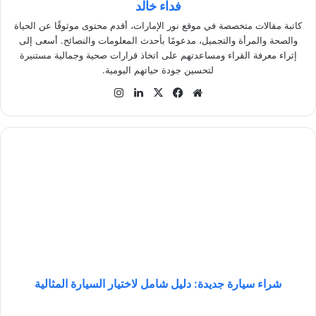
فداء خالد
كاتبة مقالات متخصصة في موقع نور الإمارات، أقدم محتوى موثوقًا عن الحياة
والصحة والمرأة والتجميل، مدعومًا بأحدث المعلومات والنصائح. أسعى إلى
إثراء معرفة القراء ومساعدتهم على اتخاذ قرارات صحية وجمالية مستنيرة
لتحسين جودة حياتهم اليومية.
موق
في
‫X
لينك
انس
ع
سب
دإن
تقر
الوي
وك
ام
ب
ش
ر
ا
ء
س
ي
ا
ر
ة
ج
شراء سيارة جديدة: دليل شامل لاختيار السيارة المثالية
د
ي
ب