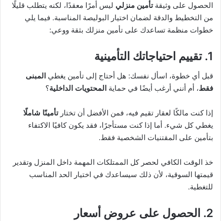
الحصول على وثيقة
تأمين منزلي
ليس أمرًا معقدًا، لكنه يتطلب قليلًا
من التخطيط والدقة لضمان اختيار البوليصة المناسبة. فيما يلي
خطوات منظمة تساعدك على تأمين منزلك بثقة ووعي:
1. تقييم احتياجاتك التأمينية
قبل أي خطوة، اسأل نفسك: هل أحتاج إلى تأمين يغطي
المبنى
فقط
، أم أنني أرغب أيضًا في حماية
المحتويات الداخلية
؟
إذا كنت مالكًا لعقار تقيم فيه، فمن الأفضل أن تختار
تأمينًا شاملًا
يغطي كل شيء. أما إذا كنت مستأجرًا، فقد يكون كافيًا الاكتفاء
بتأمين على المقتنيات الشخصية فقط.
خذ الوقت الكافي لحصر كل الممتلكات المهمة داخل المنزل وتقدير
قيمتها السوقية، لأن ذلك سيساعدك في اختيار الحد المناسب
للتغطية.
2. الحصول على عروض أسعار