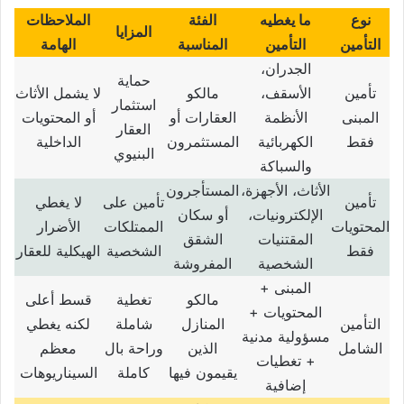
نوع
ما يغطيه
الفئة
الملاحظات
المزايا
التأمين
التأمين
المناسبة
الهامة
الجدران،
حماية
تأمين
الأسقف،
مالكو
لا يشمل الأثاث
استثمار
المبنى
الأنظمة
العقارات أو
أو المحتويات
العقار
فقط
الكهربائية
المستثمرون
الداخلية
البنيوي
والسباكة
الأثاث، الأجهزة،
المستأجرون
تأمين
تأمين على
لا يغطي
الإلكترونيات،
أو سكان
المحتويات
الممتلكات
الأضرار
المقتنيات
الشقق
فقط
الشخصية
الهيكلية للعقار
الشخصية
المفروشة
المبنى
+
مالكو
تغطية
قسط أعلى
المحتويات
+
التأمين
المنازل
شاملة
لكنه يغطي
مسؤولية مدنية
الشامل
الذين
وراحة بال
معظم
+
تغطيات
يقيمون فيها
كاملة
السيناريوهات
إضافية