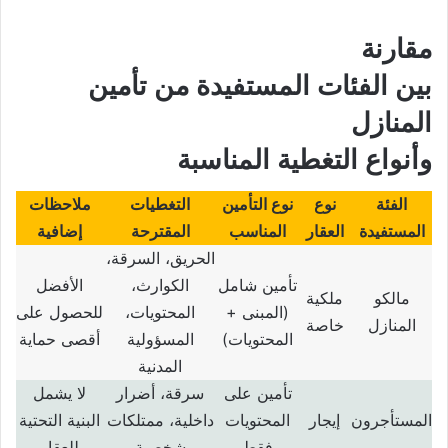
مقارنة
بين الفئات المستفيدة من تأمين
المنازل
وأنواع التغطية المناسبة
الفئة
نوع
نوع التأمين
التغطيات
ملاحظات
المستفيدة
العقار
المناسب
المقترحة
إضافية
الحريق، السرقة،
تأمين شامل
الكوارث،
الأفضل
مالكو
ملكية
(
المبنى
+
المحتويات،
للحصول على
المنازل
خاصة
المحتويات
)
المسؤولية
أقصى حماية
المدنية
تأمين على
سرقة، أضرار
لا يشمل
المستأجرون
إيجار
المحتويات
داخلية، ممتلكات
البنية التحتية
فقط
شخصية
للعقار