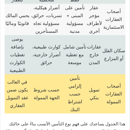
عقار
تأمين على
أضرار هيكلية،
أصحاب
مؤجر
المبنى
+
تسربات، حرائق،
يحمي المالك
العقارات
لأطراف
مسؤولية
مسؤولية تجاه
قانونيًا وماليًا
الاستثمارية
أخرى
مدنية
المستأجرين
يوصى
عقارات
تأمين شامل
كوارث طبيعية،
بإضافة
سكان الفلل
خارج
مع تغطية
أضرار خارجية،
تغطيات
أو المزارع
المدن
موسعة
حرائق
الكوارث
الطبيعية
تأمين
في الغالب
أصحاب
إلزامي
تمويل
حسب شروط
يكون ضمن
العقارات
حسب
بنكي
الجهة الممولة
عقد التمويل
الممولة
اشتراط
العقاري
البنك
هذا الجدول يساعدك على فهم نوع التأمين الأنسب بناءً على حالتك