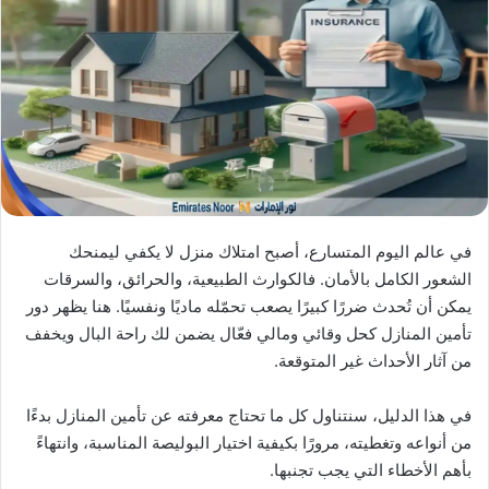
X
د
ا
إ
ل
ك
ت
ر
و
ن
ي
في عالم اليوم المتسارع، أصبح امتلاك منزل لا يكفي ليمنحك
ا
الشعور الكامل بالأمان. فالكوارث الطبيعية، والحرائق، والسرقات
يمكن أن تُحدث ضررًا كبيرًا يصعب تحمّله ماديًا ونفسيًا. هنا يظهر دور
تأمين المنازل كحل وقائي ومالي فعّال يضمن لك راحة البال ويخفف
من آثار الأحداث غير المتوقعة.
في هذا الدليل، سنتناول كل ما تحتاج معرفته عن تأمين المنازل بدءًا
من أنواعه وتغطيته، مرورًا بكيفية اختيار البوليصة المناسبة، وانتهاءً
بأهم الأخطاء التي يجب تجنبها.