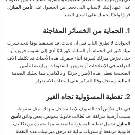
غنى عنها. إليك الأسباب التي تجعل من الحصول على
تأمين المنازل
قرارًا واعيًا يحميك على المدى البعيد.
1. الحماية من الخسائر المفاجئة
الحوادث لا تطرق الباب قبل أن تحدث. قد تستيقظ يومًا لتجد تسرب
مياه كبير في الحمام، أو التماسًا كهربائيًا أدى إلى نشوب حريق، أو
حتى تعرّض منزلك لسرقة أثناء سفرك. هذه الأحداث قد تكلفك آلاف
الدراهم في الإصلاحات أو تعويض المفقودات. بوليصة التأمين
الصحيحة تغطي هذه الأضرار جزئيًا أو بالكامل، مما يجنّبك الصدمة
المالية ويمنحك وقتًا للتركيز على استعادة الاستقرار.
2. تغطية المسؤولية تجاه الغير
في حال تعرّض أحد الضيوف لإصابة داخل منزلك، مثل سقوطه
بسبب أرضية منزلقة، قد تُطالب قانونيًا بتعويض. بعض وثائق
تأمين
المنازل
تشمل تغطية للمسؤولية المدنية، مما يحميك من تكاليف
قانونية مرتفعة أو تسويات مالية قد ترهق ميزانيتك. هذه النقطة