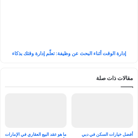
:
د
ت
ا
ع
ر
ر
ة
ف
ا
ع
ل
ل
و
ى
ق
ا
ت
إدارة الوقت أثناء البحث عن وظيفة: تعلّم إدارة وقتك بذكاء
ل
أ
خ
ث
ط
ن
مقالات ذات صلة
و
ا
ا
ء
ت
ا
ا
ل
ل
ب
ع
ح
م
ث
ل
ع
ي
ن
أفضل خيارات السكن في دبي
ما هو عقد البيع العقاري في الإمارات
ة
و