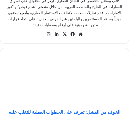
كاتب ومحلل متخصص في الشأن العقاري، أركز في محتواي على أسواق
العقارات في الخليج والمنطقة العربية. من خلال منصتي "شام فيجن" و "نور
الإمارات"، أقدم تحليلات معمقة لاتجاهات الاستثمار العقاري، وأصيغ محتوى
مهنياً يساعد المستثمرين والباحثين عن الفرص العقارية على اتخاذ قرارات
مدروسة ومبنية على أرقام ومعطيات دقيقة.
موق
في
‫X
لينك
انس
ع
سب
دإن
تقر
الوي
وك
ام
ب
ا
ل
خ
و
ف
م
ن
ا
ل
ف
الخوف من الفشل: تعرف على الخطوات العملية للتغلب عليه
ش
ل
إ