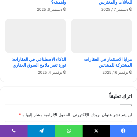
للعائلات والمغتربين
وأهميته؟
ل
ظ
ديسمبر 17, 2025
ديسمبر 6, 2025
ل
ي
ت
ف
غ
ة
ل
:
ب
ت
ع
ع
ل
لّ
ي
م
مزايا الاستثمار في العقارات
الذكاء الاصطناعي في العقارات:
ه
إ
المشتركة للمبتدئين
ثورة تغير ملامح السوق العقاري
د
نوفمبر 16, 2025
نوفمبر 4, 2025
ا
ر
ة
و
اترك تعليقاً
ق
ت
ك
لن يتم نشر عنوان بريدك الإلكتروني.
الحقول الإلزامية مشار إليها بـ
*
ب
ا
ذ
ك
ل