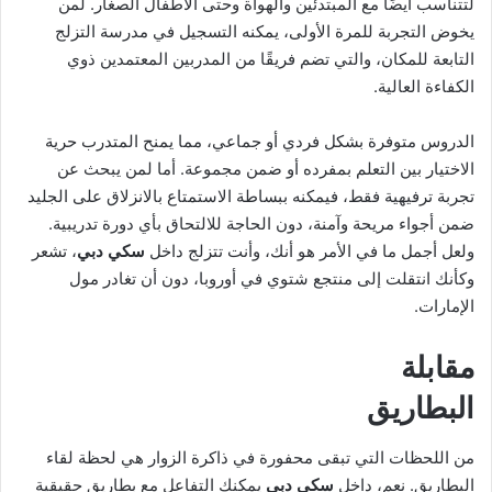
لتتناسب أيضًا مع المبتدئين والهواة وحتى الأطفال الصغار. لمن
يخوض التجربة للمرة الأولى، يمكنه التسجيل في مدرسة التزلج
التابعة للمكان، والتي تضم فريقًا من المدربين المعتمدين ذوي
الكفاءة العالية.
الدروس متوفرة بشكل فردي أو جماعي، مما يمنح المتدرب حرية
الاختيار بين التعلم بمفرده أو ضمن مجموعة. أما لمن يبحث عن
تجربة ترفيهية فقط، فيمكنه ببساطة الاستمتاع بالانزلاق على الجليد
ضمن أجواء مريحة وآمنة، دون الحاجة للالتحاق بأي دورة تدريبية.
ولعل أجمل ما في الأمر هو أنك، وأنت تتزلج داخل
سكي دبي
، تشعر
وكأنك انتقلت إلى منتجع شتوي في أوروبا، دون أن تغادر مول
الإمارات.
مقابلة
البطاريق
من اللحظات التي تبقى محفورة في ذاكرة الزوار هي لحظة لقاء
البطاريق. نعم، داخل
سكي دبي
يمكنك التفاعل مع بطاريق حقيقية