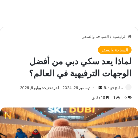
الرئيسية
/
السياحة والسفر
السياحة والسفر
لماذا يعد سكي دبي من أفضل
الوجهات الترفيهية في العالم؟
سامح فؤاد
ت
أ
ديسمبر 26, 2024
آخر تحديث: يوليو 6, 2026
ا
ر
0
1
18 دقائق
ب
س
ع
ل
ع
ب
ل
ر
ى
ي