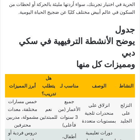
الحرية في اختيار تجربتك، سواء أردتها مليئة بالحركة أو لحظات من
السكون في عالم أبيض مختلف كليًا عن ضجيج الحياة اليومية.
جدول
يوضح الأنشطة الترفيهية في
سكي
دبي
ومميزات كل منها
هل
النشاط
الوصف
مناسب لـ
يتطلب
أبرز المميزات
تدريب؟
جميع
خمس مسارات
التزلج
انزلاق على
الأعمار (من
نعم
مختلفة، معدات
على
منحدرات ثلجية
3 سنوات
للمبتدئين
مشمولة، مدربين
الجليد
بمستويات متعددة
فأعلى)
محترفين
دورات تعليمية
دروس فردية أو
أطفال،