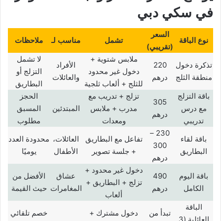
في
سكي دبي
السعر
نوع الباقة
تشمل
مناسب لـ
ملاحظات
(
تقريبي
)
ملابس شتوية +
لا تشمل
تذكرة دخول
220
الأفراد
دخول غير محدود
التزلج أو
منطقة الثلج
درهم
والعائلات
للثلج + ألعاب ثلجية
البطاريق
باقة التزلج
تزلج + تدريب مع
الحجز
305
مع درس
مدرب + ملابس
المبتدئين
المسبق
درهم
تدريبي
ومعدات
مطلوب
230 –
باقة لقاء
تفاعل مع البطاريق
العائلات،
محدودة العدد
300
البطاريق
+ جلسة تصوير
الأطفال
يوميًا
درهم
دخول غير محدود +
باقة اليوم
490
عشاق
الأفضل من
تزلج + البطاريق +
الكامل
درهم
المغامرات
حيث القيمة
ألعاب
الباقة
تبدأ من
دخول مشترك +
خصم تلقائي
العائلية (3