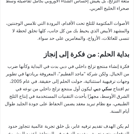
متعة التزلج، بل يعيش إحساس الشتاء الأوروبي بكامل تفاصيله وسط
صحراء الخليج العربي.
الأصوات المكتومة للثلج تحت الأقدام، البرودة التي تلامس الوجنتين،
والمشهد الأبيض الذي يحيط بك من كل جانب، كلها تخلق لحظة لا
تنسى للعائلات، الأزواج، والمغامرين على حد سواء.
بداية الحلم: من فكرة إلى إنجاز
فكرة إنشاء منتجع تزلج داخلي في دبي بدت في البداية وكأنها ضرب
من الخيال. ولكن شركة “ماجد الفطيم”، المعروفة بريادتها في تطوير
وجهات ترفيهية استثنائية، حولت الحلم إلى حقيقة. في عام 2005،
تم افتتاح
سكي دبي
ليكون أول منتجع تزلج داخلي من نوعه في
الشرق الأوسط، مجهزًا بأحدث التقنيات المستخدمة في إنتاج الثلج
الطبيعي، مع نظام تبريد معقد يضمن الحفاظ على جودة الجليد طوال
أيام السنة.
لم يكن الهدف تقديم ترفيه عابر، بل خلق تجربة عالمية تتجاوز حدود
التوقعات وتعيد تعريف مفهوم الترفيه في المنطقة. اعتمد المشروع