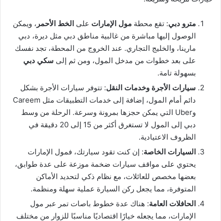
مترو دبي
: تقع محطة
مول الإمارات
على
الخط الأحمر
، ويمكن
الوصول إليها مباشرة من غالبية مناطق دبي مثل ديرة، دبي
مارينا، والخليج التجاري. عند الخروج من المحطة، تجد نفسك
على بعد خطوات من مدخل المول، ومن ثم إلى
سكي دبي
بسهولة تامة.
سيارات الأجرة وخدمات النقل
: تتوفر سيارات الأجرة بشكل
دائم أمام المول، إضافة إلى خدمات التطبيقات مثل Careem
وUber التي يمكن حجزها بمرونة وسرعة. الرحلة من وسط
دبي إلى المول لا تستغرق أكثر من 15 إلى 20 دقيقة في
الظروف الاعتيادية.
السيارات الخاصة
: إن كنت تقود سيارتك، فمول الإمارات
يحتوي على مواقف سيارات ضخمة موزعة على عدة طوابق،
بعضها مخصص للعائلات، مع نظام ذكي لتحديد الأماكن
المتوفرة، مما يجعل ركن السيارة عملية سهلة ومنظمة.
الحافلات العامة
: هناك عدة خطوط باصات تمر عبر مول
الإمارات، مما يجعله خيارًا اقتصاديًا مناسبًا للزوار من مختلف