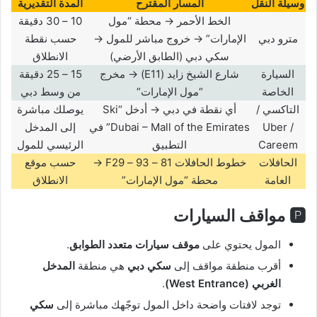
وسيلة النقل
المسار المقترح
المدة التقديرية
الخط الأحمر → محطة “مول
10 – 30 دقيقة
مترو دبي
الإمارات” → خروج مباشر للمول →
حسب نقطة
سكي دبي (الطابق الأرضي)
الانطلاق
السيارة
شارع الشيخ زايد (E11) → مخرج
15 – 25 دقيقة
الخاصة
“مول الإمارات”
من وسط دبي
التاكسي /
أي نقطة في دبي → أدخل “Ski
يوصلك مباشرة
Uber /
Dubai – Mall of the Emirates” في
إلى المدخل
Careem
التطبيق
الرئيسي للمول
الحافلات
خطوط الحافلات 81 – 93 – F29 →
حسب موقع
العامة
محطة “مول الإمارات”
الانطلاق
🅿️ مواقف السيارات
المول يحتوي على
موقف سيارات متعدد الطوابق
.
أقرب منطقة مواقف إلى
سكي دبي
هي منطقة
المدخل
الغربي
(West Entrance)
.
توجد لافتات واضحة داخل المول توجّهك مباشرة إلى
سكي