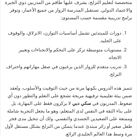
متخصصة لتعليم التزلج، يشرف عليها طاقم من المدربين ذوي الخبرة
والاعتماد الدولي. تستقبل المدرسة الزوار من جميع الأعمار، وتوفر
برامج تدريبية مقسمة حسب المستوى:
دورات للمبتدئين تشمل أساسيات التوازن، الانزلاق، والوقوف
على الجليد.
مستويات متوسطة تركز على التحكم والانحناءات وتغيير
الاتجاه.
تدريب متقدم للزوار الذين يرغبون في صقل مهاراتهم واحتراف
التزلج.
تتميز هذه الدروس بكونها مرنة من حيث التوقيت والأسلوب، وتُعقد
ضمن بيئة تعليمية ترفيهية مريحة تشجع على التعلم والتطور دون أي
ضغوط. المدربون في
سكي دبي
لا يركزون فقط على المهارة، بل
على بناء الثقة في النفس لدى المتعلم، وهو ما يجعل التجربة شاملة
وممتعة على الصعيدين الجسدي والنفسي. ولك أن تتخيل مدى فخر
طفل صغير أو زائر مبتدئ عندما يتمكن من التزلج بشكل مستقل لأول
مرة وسط هذا العالم الجليدي الرائع.