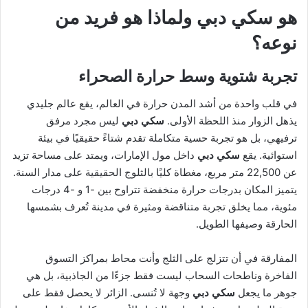
هو
سكي دبي
ولماذا هو فريد من
نوعه؟
تجربة شتوية وسط حرارة الصحراء
في قلب واحدة من أشد المدن حرارة في العالم، يقع عالم جليدي
يذهل الزوار منذ اللحظة الأولى.
سكي دبي
ليس مجرد مرفق
ترفيهي، بل هو تجربة حسية متكاملة تقدم شتاءً حقيقيًا في بيئة
استوائية. يقع
سكي دبي
داخل مول الإمارات، ويمتد على مساحة تزيد
عن 22,500 متر مربع، مغطاة كليًا بالثلوج الحقيقية على مدار السنة.
يتميز المكان بدرجات حرارة منخفضة تتراوح بين -1 و -4 درجات
مئوية، مما يخلق تجربة متناقضة ومثيرة في مدينة تُعرف بشمسها
الحارقة وصيفها الطويل.
المفارقة في أن تتزلج على الثلج وأنت محاط بمراكز التسوق
الفاخرة وناطحات السحاب ليست فقط جزءًا من الجاذبية، بل هي
جوهر ما يجعل
سكي دبي
وجهة لا تُنسى. الزائر لا يحصل فقط على