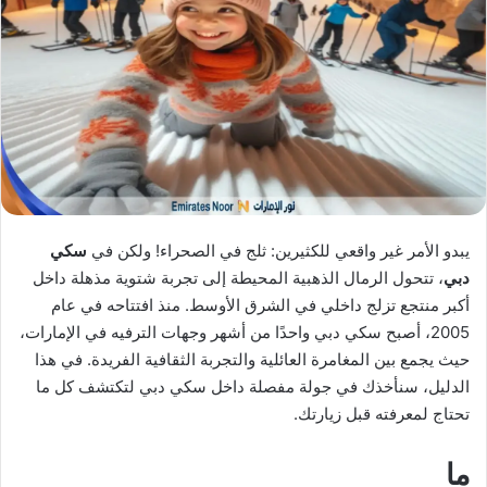
X
د
ا
إ
ل
ك
ت
ر
و
ن
ي
يبدو الأمر غير واقعي للكثيرين: ثلج في الصحراء! ولكن في
سكي
ا
دبي
، تتحول الرمال الذهبية المحيطة إلى تجربة شتوية مذهلة داخل
أكبر منتجع تزلج داخلي في الشرق الأوسط. منذ افتتاحه في عام
2005، أصبح سكي دبي واحدًا من أشهر وجهات الترفيه في الإمارات،
حيث يجمع بين المغامرة العائلية والتجربة الثقافية الفريدة. في هذا
الدليل، سنأخذك في جولة مفصلة داخل سكي دبي لتكتشف كل ما
تحتاج لمعرفته قبل زيارتك.
ما