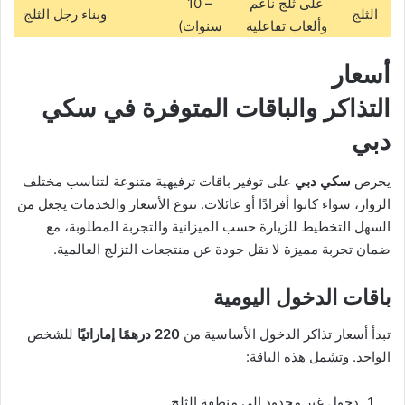
على ثلج ناعم
– 10
الثلج
وبناء رجل الثلج
وألعاب تفاعلية
سنوات)
أسعار
التذاكر والباقات المتوفرة في
سكي
دبي
يحرص
سكي دبي
على توفير باقات ترفيهية متنوعة لتناسب مختلف
الزوار، سواء كانوا أفرادًا أو عائلات. تنوع الأسعار والخدمات يجعل من
السهل التخطيط للزيارة حسب الميزانية والتجربة المطلوبة، مع
ضمان تجربة مميزة لا تقل جودة عن منتجعات التزلج العالمية.
باقات الدخول اليومية
تبدأ أسعار تذاكر الدخول الأساسية من
220 درهمًا إماراتيًا
للشخص
الواحد. وتشمل هذه الباقة:
دخول غير محدود إلى منطقة الثلج.