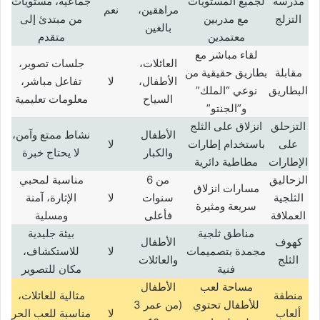
مدرسة
لجميع المستويات
جماعية، مستويات
مراهقين،
نعم
التزلج
مع مدربين
من مبتدئ إلى
بالغين
معتمدين
متقدم
لقاء مباشر مع
العائلات،
جلسات تصوير،
مقابلة
بطاريق حقيقية من
الأطفال،
لا
تفاعل مباشر،
البطاريق
نوعي “الملك”
السياح
معلومات تعليمية
و”الجنتو”
التزحلق
انزلاق على الثلج
الأطفال
نشاط ممتع وآمن،
على
باستخدام إطارات
لا
والكبار
لا يحتاج خبرة
الإطارات
مطاطية دائرية
الزحاليق
من 6
مناسبة لمحبي
مسارات انزلاق
الثلجية
سنوات
لا
الإثارة، آمنة
سريعة ومثيرة
العملاقة
فأعلى
ومسلية
مناطق ثلجية
بيئة جليدية
كهوف
الأطفال
مجمدة بتصميمات
لا
للاستكشاف،
الثلج
والعائلات
فنية
مكان للتصوير
مساحة لعب
الأطفال
منطقة
مثالية للعائلات،
للأطفال تحتوي
(من عمر 3
ألعاب
لا
مناسبة للعب الحر