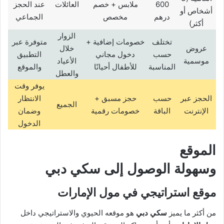
600
ملابس + خصم
العائلات
عند الحجز
أشخاص أو
درهم
مخصص
الجماعي
أكثر)
الزوار
تختلف
خصومات إضافية +
متوفرة عبر
عروض
خلال
حسب
دخول مجاني
التطبيق
موسمية
الأعياد
المناسبة
للأطفال أحيانًا
والموقع
والعطل
يوفر وقت
الحجز عبر
حسب
حجز مسبق +
الانتظار
الجميع
الإنترنت
الباقة
خصومات رقمية
وضمان
الدخول
الموقع
وسهولة الوصول إلى
سكي دبي
موقع استراتيجي في مول الإمارات
من أكثر ما يميز
سكي دبي
هو موقعه الحيوي والاستراتيجي داخل