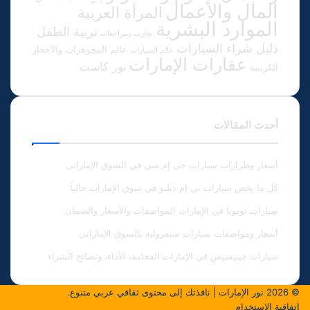
المال والأعمال
المرأة العربية
الموارد البشرية
تربية الطفل
تجارب ومراجعات
دليل شراء السيارات
عالم المجوهرات والأحجار
عالم السيارات
عقارات الإمارات
نور كاست
الكريمة
أحدث المقالات
أسعار وطرازات سيارات جي إم سي في السوق الإماراتي
كل ما يخص سيارات بي إم دبليو في سوق الإمارات حالياً
سيارات تويوتا في الإمارات المواصفات والأسعار والضمان
أسعار ومواصفات سيارات شيفروليه بالسوق الإماراتي
سيارات جينيسيس في الإمارات الفخامة، الأداء، ونصائح الشراء
© 2026
نور الإمارات
| نافذتك إلى محتوى ثقافي عربي متنوع.
اتفاقية الاستخدام