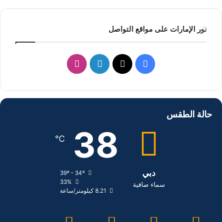
نور الإمارات على مواقع التواصل
ف
ل
ا
ي
X
ي
ن
س
ن
س
حالة الطقس
ب
ك
ت
38
℃
و
د
ق
ك
إ
ر
دبي
39º - 34º
ن
ا
33%
سماء صافية
8.21 كيلومتر/ساعة
م