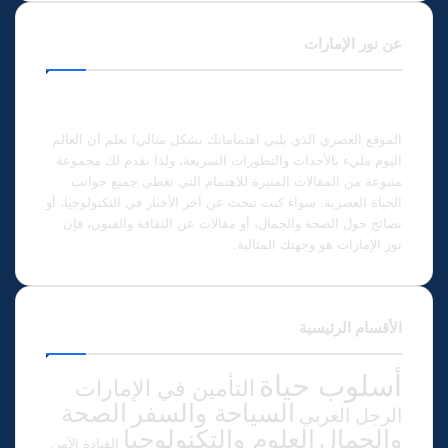
عن نور الإمارات
الموقع العصري الذي يلبي اهتماماتك بشكل مثالي! نعلم أن العالم
اليوم مليء بالأحداث والتطورات السريعة، ولذا نقدم لك مجموعة
متنوعة من المقالات المثيرة للاهتمام التي تغطي جميع جوانب
الحياة العصرية. سواء كنت تبحث عن آخر الأخبار في التكنولوجيا، أو
نصائح حول الصحة والجمال، أو مقالات عن الثقافة والفنون، فإن
نور الإمارات هو وجهتك المثالية.
الأقسام الرئيسية
أسلوب حياة
التأمين في الإمارات
الصحة
السياحة والسفر
الرجل العربي
والجمال
العلوم والتكنولوجيا
القيادة الآمن