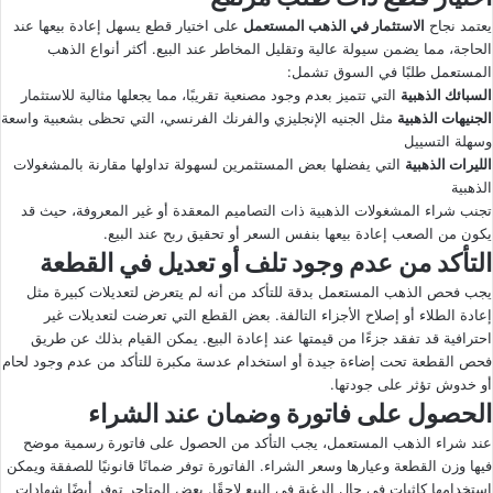
يعتمد نجاح
الاستثمار في الذهب المستعمل
على اختيار قطع يسهل إعادة بيعها عند
الحاجة، مما يضمن سيولة عالية وتقليل المخاطر عند البيع. أكثر أنواع الذهب
المستعمل طلبًا في السوق تشمل:
السبائك الذهبية
التي تتميز بعدم وجود مصنعية تقريبًا، مما يجعلها مثالية للاستثمار
الجنيهات الذهبية
مثل الجنيه الإنجليزي والفرنك الفرنسي، التي تحظى بشعبية واسعة
وسهلة التسييل
الليرات الذهبية
التي يفضلها بعض المستثمرين لسهولة تداولها مقارنة بالمشغولات
الذهبية
تجنب شراء المشغولات الذهبية ذات التصاميم المعقدة أو غير المعروفة، حيث قد
يكون من الصعب إعادة بيعها بنفس السعر أو تحقيق ربح عند البيع.
التأكد من عدم وجود تلف أو تعديل في القطعة
يجب فحص الذهب المستعمل بدقة للتأكد من أنه لم يتعرض لتعديلات كبيرة مثل
إعادة الطلاء أو إصلاح الأجزاء التالفة. بعض القطع التي تعرضت لتعديلات غير
احترافية قد تفقد جزءًا من قيمتها عند إعادة البيع. يمكن القيام بذلك عن طريق
فحص القطعة تحت إضاءة جيدة أو استخدام عدسة مكبرة للتأكد من عدم وجود لحام
أو خدوش تؤثر على جودتها.
الحصول على فاتورة وضمان عند الشراء
عند شراء الذهب المستعمل، يجب التأكد من الحصول على فاتورة رسمية موضح
فيها وزن القطعة وعيارها وسعر الشراء. الفاتورة توفر ضمانًا قانونيًا للصفقة ويمكن
استخدامها كإثبات في حال الرغبة في البيع لاحقًا. بعض المتاجر توفر أيضًا شهادات