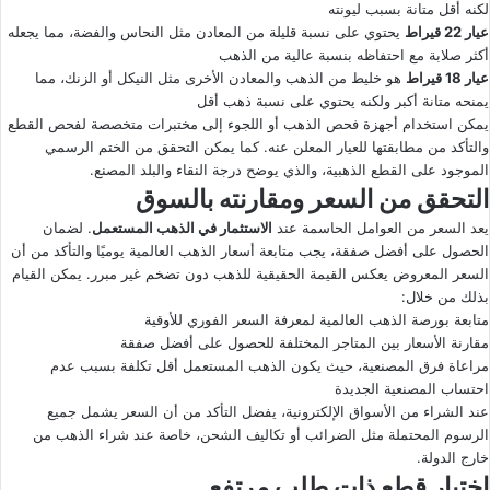
لكنه أقل متانة بسبب ليونته
عيار
22 قيراط
يحتوي على نسبة قليلة من المعادن مثل النحاس والفضة، مما يجعله
أكثر صلابة مع احتفاظه بنسبة عالية من الذهب
عيار
18 قيراط
هو خليط من الذهب والمعادن الأخرى مثل النيكل أو الزنك، مما
يمنحه متانة أكبر ولكنه يحتوي على نسبة ذهب أقل
يمكن استخدام أجهزة فحص الذهب أو اللجوء إلى مختبرات متخصصة لفحص القطع
والتأكد من مطابقتها للعيار المعلن عنه. كما يمكن التحقق من الختم الرسمي
الموجود على القطع الذهبية، والذي يوضح درجة النقاء والبلد المصنع.
التحقق من السعر ومقارنته بالسوق
يعد السعر من العوامل الحاسمة عند
الاستثمار في الذهب المستعمل
. لضمان
الحصول على أفضل صفقة، يجب متابعة أسعار الذهب العالمية يوميًا والتأكد من أن
السعر المعروض يعكس القيمة الحقيقية للذهب دون تضخم غير مبرر. يمكن القيام
بذلك من خلال:
متابعة بورصة الذهب العالمية لمعرفة السعر الفوري للأوقية
مقارنة الأسعار بين المتاجر المختلفة للحصول على أفضل صفقة
مراعاة فرق المصنعية، حيث يكون الذهب المستعمل أقل تكلفة بسبب عدم
احتساب المصنعية الجديدة
عند الشراء من الأسواق الإلكترونية، يفضل التأكد من أن السعر يشمل جميع
الرسوم المحتملة مثل الضرائب أو تكاليف الشحن، خاصة عند شراء الذهب من
خارج الدولة.
اختيار قطع ذات طلب مرتفع