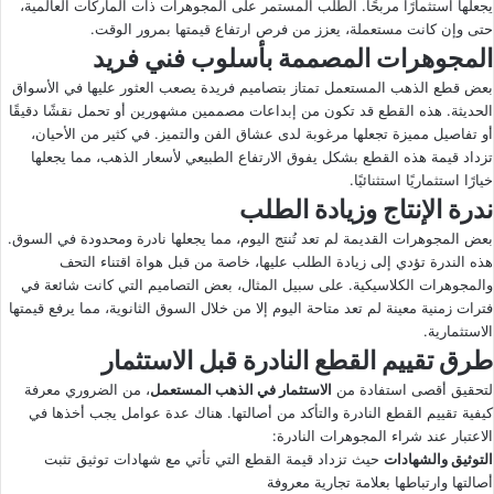
يجعلها استثمارًا مربحًا. الطلب المستمر على المجوهرات ذات الماركات العالمية،
حتى وإن كانت مستعملة، يعزز من فرص ارتفاع قيمتها بمرور الوقت.
المجوهرات المصممة بأسلوب فني فريد
بعض قطع الذهب المستعمل تمتاز بتصاميم فريدة يصعب العثور عليها في الأسواق
الحديثة. هذه القطع قد تكون من إبداعات مصممين مشهورين أو تحمل نقشًا دقيقًا
أو تفاصيل مميزة تجعلها مرغوبة لدى عشاق الفن والتميز. في كثير من الأحيان،
تزداد قيمة هذه القطع بشكل يفوق الارتفاع الطبيعي لأسعار الذهب، مما يجعلها
خيارًا استثماريًا استثنائيًا.
ندرة الإنتاج وزيادة الطلب
بعض المجوهرات القديمة لم تعد تُنتج اليوم، مما يجعلها نادرة ومحدودة في السوق.
هذه الندرة تؤدي إلى زيادة الطلب عليها، خاصة من قبل هواة اقتناء التحف
والمجوهرات الكلاسيكية. على سبيل المثال، بعض التصاميم التي كانت شائعة في
فترات زمنية معينة لم تعد متاحة اليوم إلا من خلال السوق الثانوية، مما يرفع قيمتها
الاستثمارية.
طرق تقييم القطع النادرة قبل الاستثمار
لتحقيق أقصى استفادة من
الاستثمار في الذهب المستعمل
، من الضروري معرفة
كيفية تقييم القطع النادرة والتأكد من أصالتها. هناك عدة عوامل يجب أخذها في
الاعتبار عند شراء المجوهرات النادرة:
التوثيق والشهادات
حيث تزداد قيمة القطع التي تأتي مع شهادات توثيق تثبت
أصالتها وارتباطها بعلامة تجارية معروفة