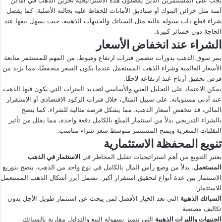
يجب على المستثمرين الذين يفضلون هذه الاستراتيجية تخزين الذهب في أماكن
آمنة مثل خزائن البنوك أو صناديق الأمانات للحفاظ عليه بحالته الأصلية. كما يفضل
شراء قطع ذات سيولة عالية مثل السبائك والجنيهات الذهبية، حيث يسهل بيعها عند
الحاجة دون خسائر كبيرة.
الشراء عند انخفاض الأسعار
يمر سوق الذهب بدورات تتضمن فترات ارتفاع وهبوط. من المهم للمستثمر متابعة
الأسعار العالمية وشراء الذهب المستعمل عندما يكون السعر منخفضًا، مما يزيد من
فرص تحقيق أرباح عند ارتفاعه لاحقًا.
يمكن الاعتماد على التحليل الفني والأساسي لتحديد الفترات التي يكون فيها الذهب
عند أدنى مستوياته. على سبيل المثال، خلال فترات الركود الاقتصادي أو الاستقرار
المالي، قد تنخفض أسعار الذهب، مما يشكل فرصة مثالية للشراء. كما ينصح
بالشراء التدريجي بدلاً من استثمار المبلغ بالكامل دفعة واحدة، مما يقلل من تأثير
التقلبات السعرية ويمنح المستثمر متوسط سعر شراء مناسب.
تنويع المحفظة الاستثمارية
يعتبر التنويع من أهم استراتيجيات تقليل المخاطر في
الاستثمار في الذهب
المستعمل
. بدلاً من وضع رأس المال بالكامل في نوع واحد من الذهب، ينصح بتوزيع
الاستثمار بين عدة أنواع لتحقيق استقرار أكبر. تشمل أبرز أشكال الذهب المستعمل
للاستثمار:
السبائك الذهبية
التي تعد الخيار الأفضل لمن يبحث عن استثمار طويل الأجل بدون
تكاليف مصنعية
الجنيهات والليرات الذهبية
التي تتميز بسهولة البيع والتداول مقارنة بالسبائك