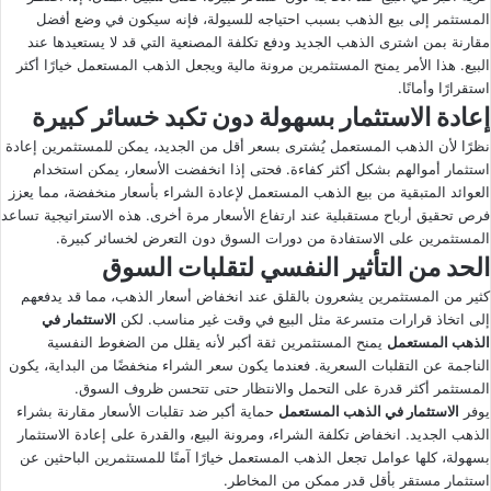
المستثمر إلى بيع الذهب بسبب احتياجه للسيولة، فإنه سيكون في وضع أفضل
مقارنة بمن اشترى الذهب الجديد ودفع تكلفة المصنعية التي قد لا يستعيدها عند
البيع. هذا الأمر يمنح المستثمرين مرونة مالية ويجعل الذهب المستعمل خيارًا أكثر
استقرارًا وأمانًا.
إعادة الاستثمار بسهولة دون تكبد خسائر كبيرة
نظرًا لأن الذهب المستعمل يُشترى بسعر أقل من الجديد، يمكن للمستثمرين إعادة
استثمار أموالهم بشكل أكثر كفاءة. فحتى إذا انخفضت الأسعار، يمكن استخدام
العوائد المتبقية من بيع الذهب المستعمل لإعادة الشراء بأسعار منخفضة، مما يعزز
فرص تحقيق أرباح مستقبلية عند ارتفاع الأسعار مرة أخرى. هذه الاستراتيجية تساعد
المستثمرين على الاستفادة من دورات السوق دون التعرض لخسائر كبيرة.
الحد من التأثير النفسي لتقلبات السوق
كثير من المستثمرين يشعرون بالقلق عند انخفاض أسعار الذهب، مما قد يدفعهم
إلى اتخاذ قرارات متسرعة مثل البيع في وقت غير مناسب. لكن
الاستثمار في
الذهب المستعمل
يمنح المستثمرين ثقة أكبر لأنه يقلل من الضغوط النفسية
الناجمة عن التقلبات السعرية. فعندما يكون سعر الشراء منخفضًا من البداية، يكون
المستثمر أكثر قدرة على التحمل والانتظار حتى تتحسن ظروف السوق.
يوفر
الاستثمار في الذهب المستعمل
حماية أكبر ضد تقلبات الأسعار مقارنة بشراء
الذهب الجديد. انخفاض تكلفة الشراء، ومرونة البيع، والقدرة على إعادة الاستثمار
بسهولة، كلها عوامل تجعل الذهب المستعمل خيارًا آمنًا للمستثمرين الباحثين عن
استثمار مستقر بأقل قدر ممكن من المخاطر.