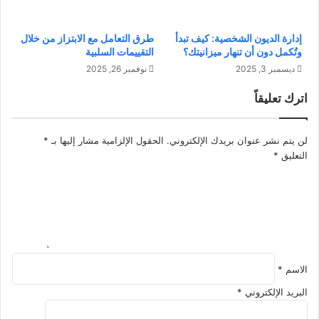
و
ا
أ
ل
ه
إدارة الديون الشخصية: كيف تبدأ
طرق التعامل مع الابتزاز من خلال
ت
م
وتُكمل دون أن تنهار ميزانيتك؟
التقييمات السلبية
أ
ا
ديسمبر 3, 2025
نوفمبر 26, 2025
ل
ل
ق
ع
اترك تعليقاً
و
و
ا
ا
ل
م
لن يتم نشر عنوان بريدك الإلكتروني.
الحقول الإلزامية مشار إليها بـ
*
ن
ل
التعليق
*
ض
ا
ج
ل
ا
م
ل
ؤ
ح
ث
ق
ر
ي
ة
ق
الاسم
*
ف
ي
ي
البريد الإلكتروني
*
ه