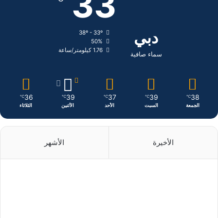
33
و
د
ق
ك
إ
ر
دبي
38º - 33º
50%
ن
ا
1.76 كيلومتر/ساعة
سماء صافية
م
36
39
37
39
38
℃
℃
℃
℃
℃
الجمعة
السبت
الأحد
الأثنين
الثلاثاء
الأخيرة
الأشهر
منذ 10 ساعات