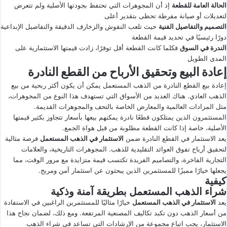
الحالة العامة للقطعة
إذ أن المجوهرات التي تحتفظ بجودتها الأصلية ولم تتعرض
لتعديلات أو صيانة مفرطة تحظى بتقدير أعلى
التصميم والتفاصيل الفنية
حيث تلعب النقوش والزخارف الدقيقة والتفاصيل الإبداعية
دورًا رئيسيًا في تحديد قيمة القطعة
الندرة في السوق
فكلما كانت القطعة أقل توفرًا، زادت قيمتها الاستثمارية على
المدى الطويل
إعادة البيع وتحقيق الأرباح من القطع النادرة
إعادة بيع القطع النادرة من الذهب المستعمل يمكن أن يكون أكثر ربحية من بيع
الذهب العادي. هناك العديد من الأسواق التي تستهدف هذا النوع من المجوهرات،
مثل المزادات العالمية والمعارض الخاصة بالتحف والمجوهرات القديمة.
المستثمرون الذين يمتلكون قطعًا نادرة يمكنهم بيعها بأسعار تتجاوز بكثير قيمتها
الأصلية، خاصة إذا كانت القطعة مطلوبة من قبل هواة الجمع.
يعد الاستثمار في القطع النادرة ضمن
الاستثمار في الذهب المستعمل
فرصة مثالية
لتحقيق أرباح تفوق العوائد التقليدية للذهب. المجوهرات التاريخية، والعلامات
التجارية الفاخرة، والتصاميم الفريدة تكتسب قيمة متزايدة مع مرور الوقت، مما
يجعلها خيارًا مميزًا للمستثمرين الذين يبحثون عن استثمار آمن ومربح.
كيفية
شراء الذهب المستعمل بطريقة آمنة وذكية
يعد
الاستثمار في الذهب المستعمل
خيارًا مثاليًا للمستثمرين الراغبين في الاستفادة
من أسعار الذهب دون تكبد تكاليف المصنعية المرتفعة. ومع ذلك، لضمان نجاح هذا
الاستثمار، يجب اتباع مجموعة من الإرشادات التي تساعد في شراء الذهب