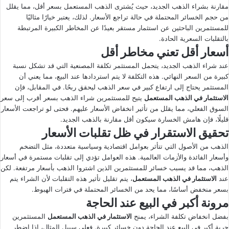
مقارنة بشراء الذهب الجديد، حيث يُشترى الذهب المستعمل بسعر أقل، مما يقلل
من حجم الخسائر المحتملة في حالة تراجع الأسعار. لذلك، يعتبر خيارًا مثاليًا
للمستثمرين الباحثين عن استثمار مستقر بعيدًا عن المخاطر الكبيرة المرتبطة
بالتقلبات السعرية الحادة.
أسعار أقل تعني مخاطر أقل
عند شراء الذهب الجديد، يتحمل المستثمر تكلفة المصنعية التي قد تشكل نسبة
كبيرة من السعر النهائي. هذه التكلفة لا يتم استردادها عند البيع، مما يعني أن
المستثمر يحتاج إلى ارتفاع كبير في سعر الذهب ليحقق ربحًا. في المقابل، فإن
الاستثمار في الذهب المستعمل
يتيح للمستثمرين شراء الذهب بسعر أقرب إلى سعر
السوق الفعلي، مما يقلل من تأثير انخفاض الأسعار عليهم. فحتى لو تراجعت الأسعار
قليلًا، فإن هامش الخسارة سيكون أقل مقارنة بالذهب الجديد.
تحقيق الاستقرار في ظل تقلبات الأسعار
الذهب من الأصول التي تتأثر بعوامل اقتصادية وسياسية متعددة، مثل التضخم
وأسعار الفائدة والأزمات العالمية. هذه العوامل تؤدي إلى تقلبات مستمرة في أسعار
الذهب، مما قد يسبب خسائر للمستثمرين الذين اشتروا الذهب بأسعار مرتفعة. لكن
عند
الاستثمار في الذهب المستعمل
، يتم تقليل تأثير هذه التقلبات لأن الشراء يتم
بسعر منخفض أساسًا، مما يحد من الخسائر المحتملة في فترات الهبوط.
مرونة أكبر في البيع عند الحاجة
بفضل انخفاض تكلفة الشراء، يمنح
الاستثمار في الذهب المستعمل
المستثمرين
حرية أكبر في البيع عند الحاجة دون خسائر كبيرة. فعلى سبيل المثال، إذا اضطر