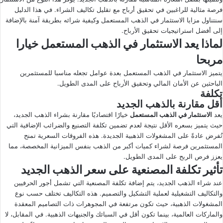
فرصة مثالية للراغبين في تحقيق أرباح مع تقليل تكاليف الشراء. في هذا الدليل
ى
ي
سنتناول مزايا الاستثمار في الذهب المستعمل وكيفية شرائه بطريقة آمنة بالإضافة
X
د
إلى أفضل استراتيجيات تحقيق الأرباح.
ا
لماذا يعد الاستثمار في الذهب المستعمل خيارا
إ
مربحا
ل
ك
يتميز الاستثمار في الذهب المستعمل بعدة عوامل تجعله مناسبا للمستثمرين
ت
الباحثين عن الأمان المالي وتحقيق الأرباح على المدى الطويل.
تكلفة
ر
أقل مقارنة بالذهب الجديد
و
يعد
الاستثمار في الذهب المستعمل
خيارًا اقتصاديًا مقارنة بشراء الذهب الجديد،
ن
حيث يتميز بسعره الأقل نتيجة لعدم تضمين تكلفة التصنيع والضرائب الإضافية التي
ي
تُفرض عادةً على المشغولات الذهبية الجديدة. هذه الفروقات السعرية تمنح
ا
المستثمرين فرصة لشراء كميات أكبر من الذهب بنفس الميزانية المخصصة، مما
يعزز فرص الربح على المدى الطويل.
تأثير تكلفة المصنعية على سعر الذهب الجديد
عند شراء الذهب الجديد، يتم إضافة تكلفة المصنعية التي تشمل أجور الحرفيين
والتكاليف التشغيلية لعملية التشكيل والتصميم. هذه التكاليف تختلف حسب نوع
المشغولات الذهبية، حيث تكون مرتفعة في المجوهرات ذات التصاميم المعقدة
والماركات العالمية، بينما تكون أقل في السبائك والجنيهات الذهبية. في المقابل، لا