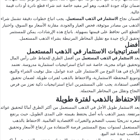
ضمان تؤكد جودة الذهب، وهو أمر مفيد خاصة عند شراء قطع نادرة أو ذات قيمة
عالية.
لضمان نجاح
الاستثمار في الذهب المستعمل
، يجب اتباع خطوات دقيقة تشمل شراء
الذهب من مصادر موثوقة، فحص العيار والجودة، مقارنة الأسعار مع السوق، واختيار
القطع التي تحافظ على قيمتها بسهولة. باتباع هذه الإرشادات، يمكن للمستثمر
تحقيق أرباح جيدة مع تقليل المخاطر المرتبطة بشراء الذهب المستعمل.
أفضل
استراتيجيات الاستثمار في الذهب المستعمل
يعد
الاستثمار في الذهب المستعمل
من أفضل الطرق للحفاظ على رأس المال
وتحقيق عوائد مجزية، خاصة عند اتباع استراتيجيات استثمارية مدروسة. تعتمد
الأرباح في هذا النوع من الاستثمار على عدة عوامل، مثل توقيت الشراء والبيع،
وتنويع المحفظة الاستثمارية، والاحتفاظ بالذهب لفترات طويلة. لضمان تحقيق
أقصى استفادة، يجب على المستثمرين اتباع استراتيجيات ذكية تعزز من فرص
النجاح وتقلل من المخاطر المحتملة.
الاحتفاظ بالذهب لفترة طويلة
يعد الاستثمار طويل الأجل في الذهب المستعمل من أكثر الطرق أمانًا لتحقيق عوائد
مرتفعة. يتميز الذهب بأنه أصل يحتفظ بقيمته على المدى الطويل، حيث يرتفع
سعره تدريجيًا بسبب التضخم والتغيرات الاقتصادية العالمية. الاحتفاظ بالذهب
المستعمل لسنوات يمنح المستثمر فرصة الاستفادة من ارتفاع الأسعار وتحقيق
مكاسب جيدة عند البيع.