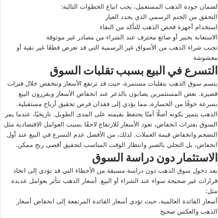
لضمان جودة الذهب المستعمل، يجب اتباع الخطوات التالية:
التحقق من الختم الرسمي الذي يحدد العيار
استخدام أجهزة فحص الذهب للتأكد من النقاء
الاستعانة بخبير أو صائغ محترف عند الشراء من مصادر غير موثوقة
تجنب شراء الذهب من الأسواق غير الرسمية التي قد تعرض قطعًا غير نقية أو
مغشوشة
التسرع في البيع بسبب تقلبات السوق
يتسم سوق الذهب بتقلبات مستمرة، حيث قد ترتفع الأسعار وتنخفض خلال فترات
قصيرة. بعض المستثمرين يصابون بالذعر عند انخفاض الأسعار ويقررون البيع
بسرعة خوفًا من الخسارة، مما يؤدي إلى فقدان فرص تحقيق أرباح مستقبلية.
الذهب يتميز بكونه أصلًا آمنًا يحتفظ بقيمته على المدى الطويل. تاريخيًا، عندما يمر
السوق بفترات انخفاض، تعود الأسعار للارتفاع لاحقًا بسبب العوامل الاقتصادية مثل
التضخم وانخفاض قيمة العملات. لذلك، من الأفضل عدم التسرع في البيع عند أول
انخفاض، بل التحلي بالصبر وانتظار الوقت المناسب لتحقيق أقصى ربح ممكن.
الاستثمار دون دراسة السوق
يعد دخول سوق الذهب دون دراسة مسبقة من الأخطاء التي قد تؤدي إلى اتخاذ
قرارات غير صحيحة سواء عند الشراء أو البيع. أسعار الذهب تتأثر بعوامل عديدة
مثل:
أسعار الفائدة العالمية، حيث تؤدي أسعار الفائدة المرتفعة إلى انخفاض أسعار
الذهب والعكس صحيح