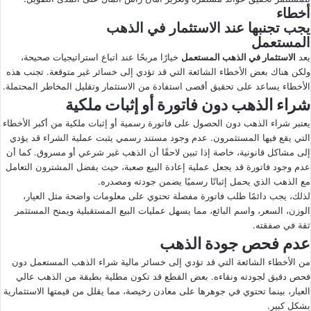
أخطاء
يجب تجنبها عند الاستثمار في الذهب
المستعمل
يعد
الاستثمار في الذهب المستعمل
خيارًا مربحًا عند اتباع استراتيجيات صحيحة،
ولكن هناك بعض الأخطاء الشائعة التي قد تؤدي إلى خسائر غير متوقعة. تجنب هذه
الأخطاء يساعد على تحقيق أقصى استفادة من الاستثمار وتقليل المخاطر المحتملة.
شراء الذهب دون فاتورة أو إثبات ملكية
يعتبر شراء الذهب دون الحصول على فاتورة رسمية أو إثبات ملكية من أكبر الأخطاء
التي يقع فيها المستثمرون. عدم وجود مستند رسمي يثبت عملية الشراء قد يؤدي
إلى مشاكل قانونية، خاصة إذا تبين لاحقًا أن الذهب غير شرعي أو مسروق. كما أن
عدم وجود فاتورة قد يجعل عملية إعادة البيع صعبة، حيث يفضل المشترون التعامل
مع الذهب الذي يحمل إثباتًا رسميًا يضمن جودته ومصدره.
لذلك، يجب دائمًا طلب فاتورة مفصلة تحتوي على معلومات واضحة مثل العيار،
الوزن، السعر، واسم البائع، مما يسهل عمليات البيع المستقبلية ويمنح المستثمر
ثقة في صفقته.
عدم فحص جودة الذهب
من الأخطاء الشائعة التي قد تؤدي إلى خسائر مالية شراء الذهب المستعمل دون
فحص دقيق لجودته ونقاءه. بعض القطع قد تكون مطلية بطبقة من الذهب عالي
العيار، بينما تحتوي في جوهرها على معادن رخيصة، مما يقلل من قيمتها الاستثمارية
بشكل كبير.