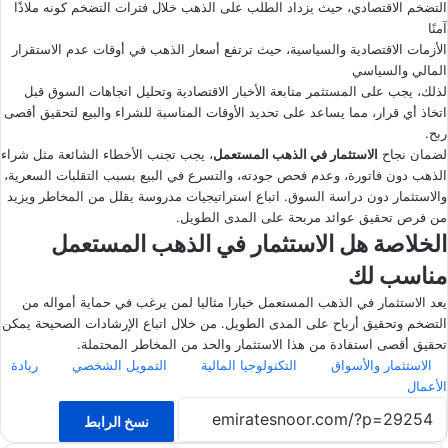
التضخم الاقتصادي، حيث يزداد الطلب على الذهب خلال فترات التضخم كونه ملاذًا
آمنًا
الأزمات الاقتصادية والسياسية، حيث ترتفع أسعار الذهب في أوقات عدم الاستقرار
المالي والسياسي
لذلك، يجب على المستثمر متابعة الأخبار الاقتصادية وتحليل اتجاهات السوق قبل
اتخاذ أي قرار، مما يساعد على تحديد الأوقات المناسبة للشراء والبيع لتحقيق أقصى
ربح.
لضمان نجاح
الاستثمار في الذهب المستعمل
، يجب تجنب الأخطاء الشائعة مثل شراء
الذهب دون فاتورة، وعدم فحص جودته، والتسرع في البيع بسبب التقلبات السعرية،
والاستثمار دون دراسة السوق. اتباع استراتيجيات مدروسة يقلل من المخاطر ويزيد
من فرص تحقيق عوائد مربحة على المدى الطويل.
الخلاصة هل الاستثمار في الذهب المستعمل
مناسب لك
يعد الاستثمار في الذهب المستعمل خيارا مثاليا لمن يرغب في حماية أمواله من
التضخم وتحقيق أرباح على المدى الطويل. من خلال اتباع الإرشادات الصحيحة يمكن
تحقيق أقصى استفادة من هذا الاستثمار والحد من المخاطر المحتملة.
الاستثمار والأسواق
التكنولوجيا المالية
التمويل الشخصي
ريادة
الأعمال
نسخ الرابط