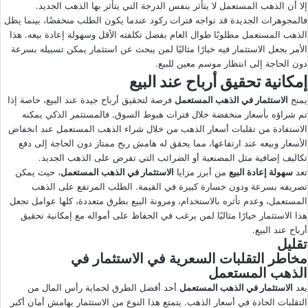
إلا أن الذهب المستعمل لا يتأثر بنفس الدرجة التي يتأثر بها الذهب الجديد.
فالمجوهرات الجديدة قد تواجه فترات ركود عندما يكون الطلب منخفضًا، بينما يظل
الذهب المستعمل مطلوبًا طوال العام بفضل تكلفته الأقل وسهولة إعادة بيعه. هذا
الأمر يجعل الاستثمار فيه خيارًا مثاليًا لمن يبحث عن استثمار يمكن تسييله بسرعة
دون الحاجة إلى انتظار موسم معين للبيع.
إمكانية تحقيق أرباح عند البيع
يمنح
الاستثمار في الذهب المستعمل
فرصة لتحقيق أرباح جيدة عند البيع، خاصة إذا
تم شراؤه بأسعار منخفضة خلال فترات هبوط السوق. فالمستثمر الذكي يمكنه
الاستفادة من تقلبات أسعار الذهب من خلال شراء الذهب المستعمل عند انخفاض
الأسعار وبيعه عند ارتفاعها، مما يحقق له هامش ربح ممتاز دون الحاجة إلى دفع
تكاليف إضافية مثل المصنعية أو الضرائب التي تفرض على الذهب الجديد.
تعد
سهولة إعادة البيع
من أبرز مزايا
الاستثمار في الذهب المستعمل
، حيث يمكن
تصريفه بسرعة ودون خسارة كبيرة في القيمة. الطلب المرتفع على الذهب
المستعمل، وعدم تأثره بالاستخدام، ومرونة البيع بطرق متعددة، كلها عوامل تجعل
هذا الاستثمار خيارًا مثاليًا لمن يرغب في الحفاظ على أمواله مع إمكانية تحقيق
أرباح عند البيع.
تقليل
مخاطر التقلبات السعرية في الاستثمار في
الذهب المستعمل
يعد
الاستثمار في الذهب المستعمل
أحد أفضل الطرق لحماية رأس المال من
التقلبات الحادة في أسعار الذهب. يتمتع هذا النوع من الاستثمار بهامش أمان أكبر