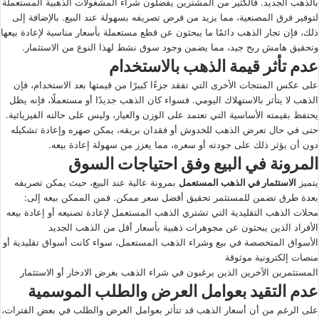
بالذهب الجديد. فالكثير من المشترين يفضلون شراء المشغولات الذهبية المستعملة
لتوفير فرق المصنعية، مما يزيد من فرص تصريفه بسهولة عند البيع. بالإضافة إلى
ذلك، فإن تجار الذهب دائمًا ما يبحثون عن قطع مستعملة بأسعار مناسبة لإعادة بيعها
وتحقيق هامش ربح جيد، مما يضمن وجود سوق نشط لهذا النوع من الاستثمار.
عدم تأثر قيمة الذهب بالاستخدام
على عكس المنتجات الأخرى التي تفقد جزءًا كبيرًا من قيمتها بعد الاستخدام، فإن
الذهب لا يتأثر بالاستهلاك اليومي. فسواء كان الذهب جديدًا أو مستعملًا، فإنه يظل
يحتفظ بقيمته الأساسية التي تعتمد على الوزن والعيار، وليس على حالته الفيزيائية.
حتى في حال تعرض الذهب للخدوش أو فقدان بريقه، يمكن صهره وإعادة تشكيله
دون أن يؤثر ذلك على جودته أو سعره، مما يعزز من سهولة إعادة بيعه.
المرونة في البيع وفق احتياجات السوق
يتميز
الاستثمار في الذهب المستعمل
بمرونة عالية عند البيع، حيث يمكن تصريفه
بعدة طرق تضمن للمستثمر تحقيق أفضل سعر ممكن. فمن الممكن بيعه إلى:
محلات الذهب التقليدية التي تشتري الذهب المستعمل لإعادة تصنيعه أو إعادة بيعه
الأفراد الذين يبحثون عن مجوهرات ذهبية بأسعار أقل من الذهب الجديد
الأسواق المتخصصة في بيع وشراء الذهب المستعمل، سواء كانت أسواق تقليدية أو
منصات إلكترونية موثوقة
المستثمرين الآخرين الذين يرغبون في شراء الذهب بغرض الادخار أو الاستثمار
عدم التقيد بعوامل العرض والطلب الموسمية
على الرغم من أن أسعار الذهب قد تتأثر بعوامل العرض والطلب في بعض الفترات،