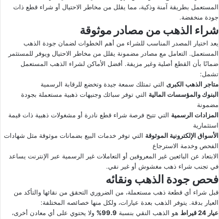
المستعمل بطريقة آمنة وذكية، مما يقلل من مخاطر الاحتيال أو شراء قطع ذات
جودة منخفضة.
شراء الذهب من مصادر موثوقة
يعد اختيار المصدر المناسب للشراء من أهم الخطوات لضمان جودة الذهب
المستعمل. التعامل مع مصادر مضمونة يقلل من مخاطر الاحتيال ويوفر للمستثمر
ضمانًا بأن القطع أصلية وغير مزيفة. أفضل الأماكن لشراء الذهب المستعمل
تشمل:
متاجر الذهب الكبرى
التي تمتلك سمعة جيدة وتخضع للرقابة الرسمية
البنوك والمؤسسات المالية
التي توفر سبائك وجنيهات ذهبية مستعملة بجودة
مضمونة
المزادات الرسمية
التي تتيح فرصة شراء قطع نادرة أو مشغولات ذهبية ذات قيمة
استثمارية
الأسواق الإلكترونية الموثوقة
التي توفر خدمات البيع بضمانات موثوقة مثل شهادات
الفحص وخدمة الاسترجاع
الابتعاد عن البائعين غير المعروفين أو التعاملات غير الرسمية عبر الإنترنت يساعد
في تجنب شراء ذهب مغشوش أو غير نقي.
فحص جودة الذهب ونقائه
قبل شراء أي قطعة ذهب مستعملة، من الضروري التحقق من نقائها والتأكد من
العيار بدقة. يتوفر الذهب بعدة عيارات، ولكل منها خصائصه المختلفة:
عيار
24 قيراط
هو الذهب النقي بنسبة
99.9%
ولا يحتوي على أي معادن أخرى،