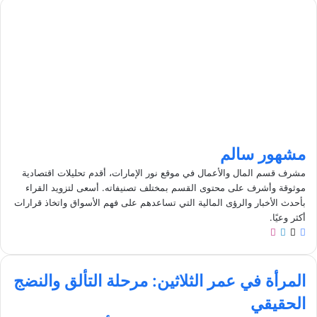
مشهور سالم
مشرف قسم المال والأعمال في موقع نور الإمارات، أقدم تحليلات اقتصادية
موثوقة وأشرف على محتوى القسم بمختلف تصنيفاته. أسعى لتزويد القراء
بأحدث الأخبار والرؤى المالية التي تساعدهم على فهم الأسواق واتخاذ قرارات
أكثر وعيًا.
ف
ل
ا
ي
X
ي
ن
س
ن
س
ا
ب
ك
ت
المرأة في عمر الثلاثين: مرحلة التألق والنضج
ل
و
د
ق
الحقيقي
م
ك
إ
ر