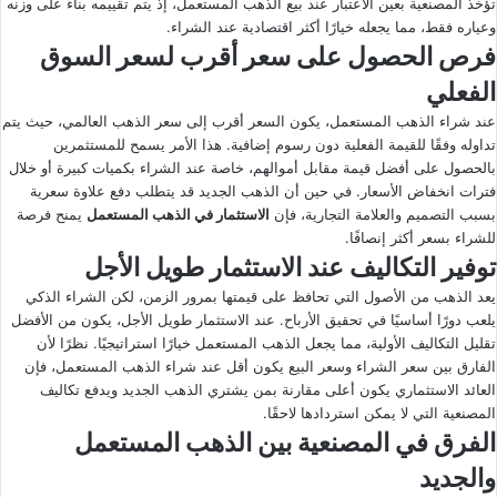
تؤخذ المصنعية بعين الاعتبار عند بيع الذهب المستعمل، إذ يتم تقييمه بناءً على وزنه
وعياره فقط، مما يجعله خيارًا أكثر اقتصادية عند الشراء.
فرص الحصول على سعر أقرب لسعر السوق
الفعلي
عند شراء الذهب المستعمل، يكون السعر أقرب إلى سعر الذهب العالمي، حيث يتم
تداوله وفقًا للقيمة الفعلية دون رسوم إضافية. هذا الأمر يسمح للمستثمرين
بالحصول على أفضل قيمة مقابل أموالهم، خاصة عند الشراء بكميات كبيرة أو خلال
فترات انخفاض الأسعار. في حين أن الذهب الجديد قد يتطلب دفع علاوة سعرية
بسبب التصميم والعلامة التجارية، فإن
الاستثمار في الذهب المستعمل
يمنح فرصة
للشراء بسعر أكثر إنصافًا.
توفير التكاليف عند الاستثمار طويل الأجل
يعد الذهب من الأصول التي تحافظ على قيمتها بمرور الزمن، لكن الشراء الذكي
يلعب دورًا أساسيًا في تحقيق الأرباح. عند الاستثمار طويل الأجل، يكون من الأفضل
تقليل التكاليف الأولية، مما يجعل الذهب المستعمل خيارًا استراتيجيًا. نظرًا لأن
الفارق بين سعر الشراء وسعر البيع يكون أقل عند شراء الذهب المستعمل، فإن
العائد الاستثماري يكون أعلى مقارنة بمن يشتري الذهب الجديد ويدفع تكاليف
المصنعية التي لا يمكن استردادها لاحقًا.
الفرق في المصنعية بين الذهب المستعمل
والجديد