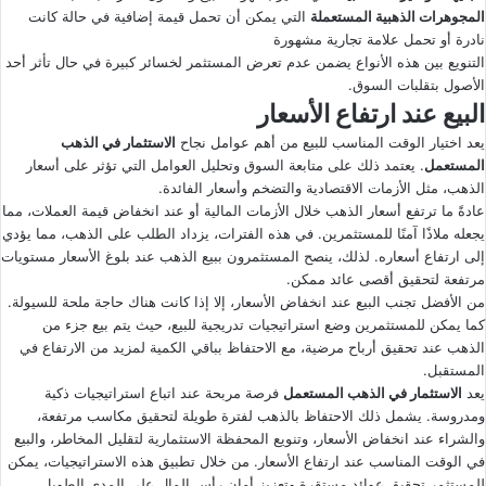
المجوهرات الذهبية المستعملة
التي يمكن أن تحمل قيمة إضافية في حالة كانت
نادرة أو تحمل علامة تجارية مشهورة
التنويع بين هذه الأنواع يضمن عدم تعرض المستثمر لخسائر كبيرة في حال تأثر أحد
الأصول بتقلبات السوق.
البيع عند ارتفاع الأسعار
يعد اختيار الوقت المناسب للبيع من أهم عوامل نجاح
الاستثمار في الذهب
المستعمل
. يعتمد ذلك على متابعة السوق وتحليل العوامل التي تؤثر على أسعار
الذهب، مثل الأزمات الاقتصادية والتضخم وأسعار الفائدة.
عادةً ما ترتفع أسعار الذهب خلال الأزمات المالية أو عند انخفاض قيمة العملات، مما
يجعله ملاذًا آمنًا للمستثمرين. في هذه الفترات، يزداد الطلب على الذهب، مما يؤدي
إلى ارتفاع أسعاره. لذلك، ينصح المستثمرون ببيع الذهب عند بلوغ الأسعار مستويات
مرتفعة لتحقيق أقصى عائد ممكن.
من الأفضل تجنب البيع عند انخفاض الأسعار، إلا إذا كانت هناك حاجة ملحة للسيولة.
كما يمكن للمستثمرين وضع استراتيجيات تدريجية للبيع، حيث يتم بيع جزء من
الذهب عند تحقيق أرباح مرضية، مع الاحتفاظ بباقي الكمية لمزيد من الارتفاع في
المستقبل.
يعد
الاستثمار في الذهب المستعمل
فرصة مربحة عند اتباع استراتيجيات ذكية
ومدروسة. يشمل ذلك الاحتفاظ بالذهب لفترة طويلة لتحقيق مكاسب مرتفعة،
والشراء عند انخفاض الأسعار، وتنويع المحفظة الاستثمارية لتقليل المخاطر، والبيع
في الوقت المناسب عند ارتفاع الأسعار. من خلال تطبيق هذه الاستراتيجيات، يمكن
للمستثمر تحقيق عوائد مستقرة وتعزيز أمان رأس المال على المدى الطويل.