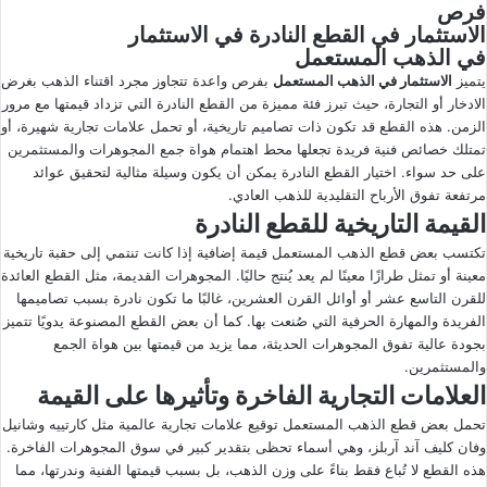
فرص
الاستثمار في القطع النادرة في الاستثمار
في الذهب المستعمل
يتميز
الاستثمار في الذهب المستعمل
بفرص واعدة تتجاوز مجرد اقتناء الذهب بغرض
الادخار أو التجارة، حيث تبرز فئة مميزة من القطع النادرة التي تزداد قيمتها مع مرور
الزمن. هذه القطع قد تكون ذات تصاميم تاريخية، أو تحمل علامات تجارية شهيرة، أو
تمتلك خصائص فنية فريدة تجعلها محط اهتمام هواة جمع المجوهرات والمستثمرين
على حد سواء. اختيار القطع النادرة يمكن أن يكون وسيلة مثالية لتحقيق عوائد
مرتفعة تفوق الأرباح التقليدية للذهب العادي.
القيمة التاريخية للقطع النادرة
تكتسب بعض قطع الذهب المستعمل قيمة إضافية إذا كانت تنتمي إلى حقبة تاريخية
معينة أو تمثل طرازًا معينًا لم يعد يُنتج حاليًا. المجوهرات القديمة، مثل القطع العائدة
للقرن التاسع عشر أو أوائل القرن العشرين، غالبًا ما تكون نادرة بسبب تصاميمها
الفريدة والمهارة الحرفية التي صُنعت بها. كما أن بعض القطع المصنوعة يدويًا تتميز
بجودة عالية تفوق المجوهرات الحديثة، مما يزيد من قيمتها بين هواة الجمع
والمستثمرين.
العلامات التجارية الفاخرة وتأثيرها على القيمة
تحمل بعض قطع الذهب المستعمل توقيع علامات تجارية عالمية مثل كارتييه وشانيل
وفان كليف آند آربلز، وهي أسماء تحظى بتقدير كبير في سوق المجوهرات الفاخرة.
هذه القطع لا تُباع فقط بناءً على وزن الذهب، بل بسبب قيمتها الفنية وندرتها، مما