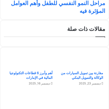
ر
ن
ا
م
مراحل النمو النفسي للطفل وأهم العوامل
أ
م
ر
المؤثرة فيه
ة
ا
ف
ح
ي
ل
ع
ا
مقالات ذات صلة
م
ل
ر
ن
ا
م
ل
و
ث
ا
ل
ل
ا
ن
ث
ف
مقارنة بين تمويل السيارات من
أهم وأبرز 6 قطاعات التكنولوجيا
ي
س
الوكالة والتمويل البنكي
المالية في الإمارات
ن
ي
:
ل
ديسمبر 23, 2025
ديسمبر 16, 2025
م
ل
ر
ط
ح
ف
ل
ل
ة