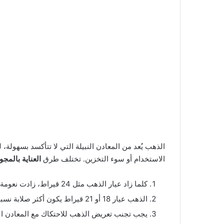
الذهب يُعد من المعادن النبيلة التي لا تتأكسد بسهول
الاستخدام أو سوء التخزين. تختلف طرق
العناية بالمج
كلما زاد عيار الذهب مثل 24 قيراط، زادت نعومة المعدن وأصبح أكثر عرضة للخدش.
الذهب عيار 18 أو 21 قيراط يكون أكثر صلابة نسبيًا، لكنه لا يزال بحاجة إلى عناية خاصة.
يجب تجنب تعريض الذهب للاحتكاك مع المعادن ال