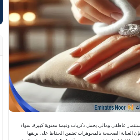
ستثمار عاطفي ومالي يحمل ذكريات وقيمة معنوية كبيرة. سواء
فإن العناية الصحيحة بالمجوهرات تضمن الحفاظ على بريقها