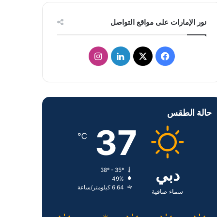
نور الإمارات على مواقع التواصل
ف
ل
ا
ي
X
ي
ن
س
ن
س
حالة الطقس
ب
ك
ت
37
و
د
ق
℃
ك
إ
ر
دبي
38º - 35º
ن
ا
49%
6.64 كيلومتر/ساعة
م
سماء صافية