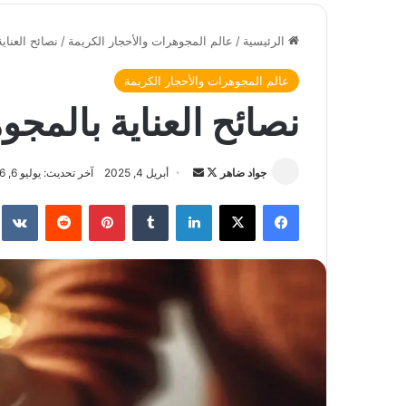
الرئيسية
/
عالم المجوهرات والأحجار الكريمة
/
نصائح العناي
عالم المجوهرات والأحجار الكريمة
نصائح العناية بالمجو
جواد ضاهر
ت
أ
أبريل 4, 2025
آخر تحديث: يوليو 6, 2026
ا
ر
فيسبوك
‫X
لينكدإن
‏Tumblr
بينتيريست
‏Reddit
‏te
ب
س
ع
ل
ع
ب
ل
ر
ى
ي
X
د
ا
إ
ل