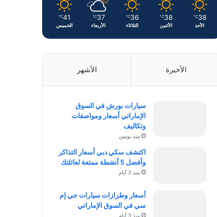
41
37
36
38
38
℃
℃
℃
℃
℃
الأحد
الأثنين
الثلاثاء
الأربعاء
الخميس
الأخيرة
الأشهر
سيارات بورش في السوق
الإماراتي أسعار ومواصفات
وتكاليف
منذ يومين
اكتشف سكي دبي أسعار التذاكر
وأفضل 5 أنشطة ممتعة لعائلتك
منذ 3 أيام
أسعار وطرازات سيارات جي إم
سي في السوق الإماراتي
منذ 3 أيام