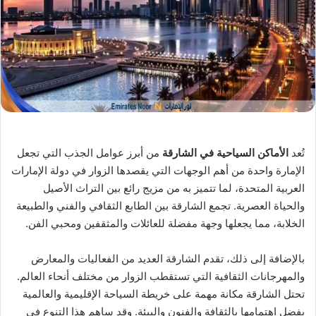
إ
ل
ك
ت
ر
و
ن
ي
ا
تُعد
الأماكن السياحية في الشارقة
من أبرز عوامل الجذب التي تجعل
الإمارة واحدة من أهم الوجهات التي يقصدها الزوار في دولة الإمارات
العربية المتحدة، لما تتميز به من مزيج رائع بين التراث الأصيل
والحياة العصرية
.
تجمع الشارقة بين الطابع الثقافي والفني والطبيعة
الخلابة، مما يجعلها وجهة مفضلة للعائلات والمثقفين ومحبي الفن
.
بالإضافة إلى ذلك، تقدم الشارقة العديد من الفعاليات والمعارض
والمهرجانات الثقافية التي تستقطب الزوار من مختلف أنحاء العالم.
تحتل الشارقة مكانة مهمة على خريطة السياحة الإقليمية والعالمية
بفضل اهتمامها بالثقافة والفنون والبيئة. وقد ساهم هذا التنوع في