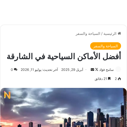
الرئيسية
/
السياحة والسفر
السياحة والسفر
أفضل الأماكن السياحية في الشارقة
سامح فؤاد
ت
أ
أبريل 29, 2025
آخر تحديث: يوليو 11, 2026
0
ا
ر
2
21 دقائق
ب
س
ع
ل
ع
ب
ل
ر
ى
ي
X
د
ا