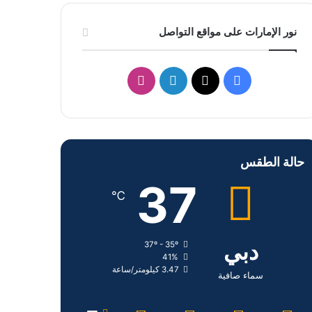
نور الإمارات على مواقع التواصل
ف
ل
ا
ي
X
ي
ن
س
ن
س
حالة الطقس
ب
ك
ت
37
و
د
ق
℃
ك
إ
ر
دبي
37º - 35º
ن
ا
41%
3.47 كيلومتر/ساعة
م
سماء صافية