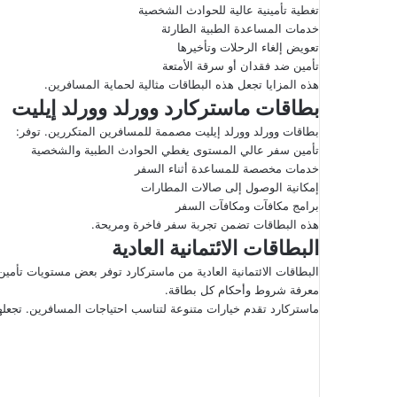
تغطية تأمينية عالية للحوادث الشخصية
خدمات المساعدة الطبية الطارئة
تعويض إلغاء الرحلات وتأخيرها
تأمين ضد فقدان أو سرقة الأمتعة
هذه المزايا تجعل هذه البطاقات مثالية لحماية المسافرين.
بطاقات ماستركارد وورلد وورلد إيليت
بطاقات وورلد وورلد إيليت مصممة للمسافرين المتكررين. توفر:
تأمين سفر عالي المستوى يغطي الحوادث الطبية والشخصية
خدمات مخصصة للمساعدة أثناء السفر
إمكانية الوصول إلى صالات المطارات
برامج مكافآت ومكافآت السفر
هذه البطاقات تضمن تجربة سفر فاخرة ومريحة.
البطاقات الائتمانية العادية
البطاقات الائتمانية العادية من ماستركارد توفر بعض مستويات تأمين. 
معرفة شروط وأحكام كل بطاقة.
ماستركارد تقدم خيارات متنوعة لتناسب احتياجات المسافرين. تجعله