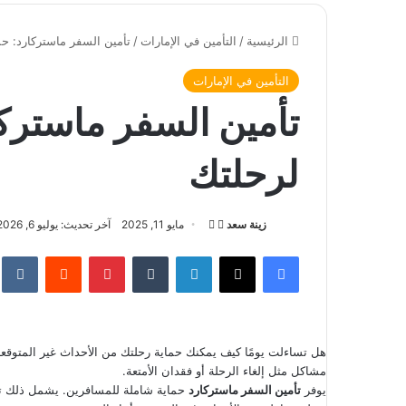
الرئيسية
/
التأمين في الإمارات
/
تأمين السفر ماستركارد: حم
التأمين في الإمارات
تأمين السفر ماستركا
لرحلتك
زينة سعد
ت
أ
مايو 11, 2025
آخر تحديث: يوليو 6, 2026
ا
ر
فيسبوك
‫X
لينكدإن
‏Tumblr
بينتيريست
‏Reddit
‏te
ب
س
ع
ل
ع
ب
ل
ر
هل تساءلت يومًا كيف يمكنك حماية رحلتك من الأحداث غير المتوقع
ى
ي
مشاكل مثل إلغاء الرحلة أو فقدان الأمتعة.
X
د
يوفر
تأمين السفر ماستركارد
حماية شاملة للمسافرين. يشمل ذلك تغطي
ا