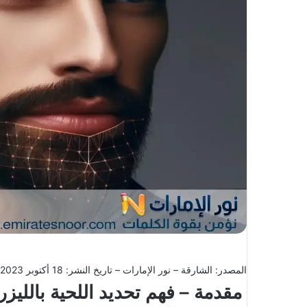
X
د
ا
إ
ل
ك
ت
ر
و
ن
ي
ا
المصدر: الشارقة – نور الإمارات – تاريخ النشر: 18 أكتوبر 2023
مقدمة – فهم تحديد اللحية بالليزر