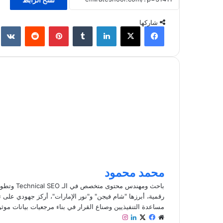
شاركها
فيسبوك
‫X
لينكدإن
‏Tumblr
بينتيريست
‏Reddit
‏te
محمد محمود
باحث ومهند
رقمية، أبرزها "شام فيجن" و"نور الإمارات"، أركز جهودي على تط
مساعدة التنفيذيين وصناع القرار في بناء مرجعيات بيانات موث
م
ف
ل
ا