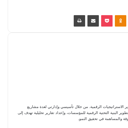
VKontak
Odnoklassniki
‫Pocket
مشاركة عبر البريد
طباعة
س محتوى متخصص في الـ Technical SEO وتطوير الاستراتيجيات الرقمية. من خلال تأسيسي وإدارتي لعدة مشاريع
وير البنية التحتية الرقمية للمؤسسات، وإعداد تقارير تحليلية تهدف إلى
وقة والمساهمة في تحقيق النمو.