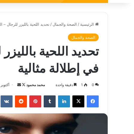
عن
الرئيسية
/
الصحة والجمال
/
تحديد اللحية بالليزر للرجال – ا
الصحة والجمال
تحديد اللحية بالليزر
في إطلالة مثالية
0
1
دقيقة واحدة
محمد محمود
ت
أ
أكتوبر 17, 2023
ا
ر
فيسبوك
‫X
لينكدإن
‏Tumblr
بينتيريست
‏Reddit
‏te
ب
س
ع
ل
ع
ب
ل
ر
ى
ي