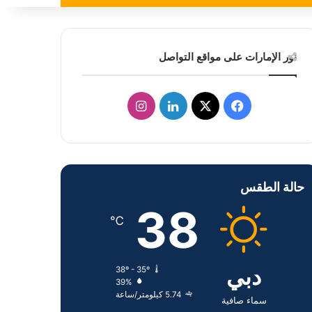
نور الإمارات على مواقع التواصل
ف
ل
ا
ي
X
ي
ن
س
ن
س
حالة الطقس
ب
ك
ت
38
و
د
ق
℃
ك
إ
ر
دبي
38º - 35º
ن
ا
39%
5.74 كيلومتر/ساعة
م
سماء صافية