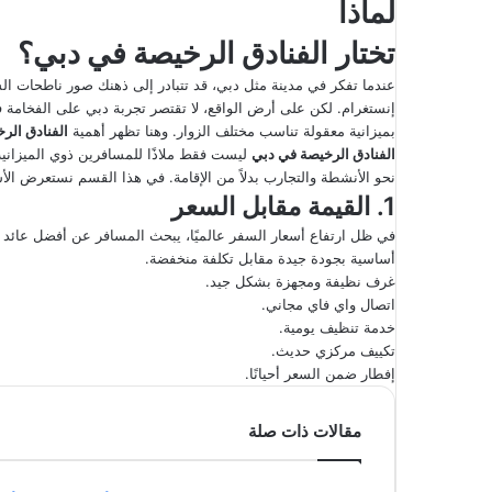
لماذا
إ
ل
تختار
الفنادق الرخيصة في دبي
؟
ك
عندما تفكر في مدينة مثل دبي، قد تتبادر إلى ذهنك صور ناطحات الس
ت
إنستغرام. لكن على أرض الواقع، لا تقتصر تجربة دبي على الفخامة ف
ر
بميزانية معقولة تناسب مختلف الزوار. وهنا تظهر أهمية
الفنادق الر
و
الفنادق الرخيصة في دبي
ليست فقط ملاذًا للمسافرين ذوي الميزانية 
ن
نحو الأنشطة والتجارب بدلاً من الإقامة. في هذا القسم نستعرض الأسب
1. القيمة مقابل السعر
ي
ا
في ظل ارتفاع أسعار السفر عالميًا، يبحث المسافر عن أفضل عائد 
أساسية بجودة جيدة مقابل تكلفة منخفضة.
غرف نظيفة ومجهزة بشكل جيد.
اتصال واي فاي مجاني.
خدمة تنظيف يومية.
تكييف مركزي حديث.
إفطار ضمن السعر أحيانًا.
مقالات ذات صلة