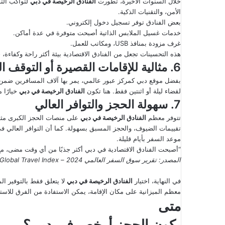
خلال السنوات الأخيرة، تطورت
الفنادق الرخيصة في دبي
لتواكب التو
الأمن، والتقنيات الذكية.
بعض الفنادق توفر تسجيل دخول إلكتروني.
خدمات غسيل الملابس الذاتية أصبحت متوفرة في عدة أماكن.
غرف مزودة بمنافذ USB، ومكاتب للعمل.
هذه التحسينات تجعل من الفنادق الاقتصادية بيئة أكثر راحة وكفاءة،
6. مثالية للإقامات القصيرة أو التوقف السريع (Stopover)
بفضل موقع دبي كمركز عبور عالمي، يمر بها آلاف المسافرين ضمن رح
لقضاء ليلة أو اثنتين فقط. هنا تكون
الفنادق الرخيصة في دبي
خيارًا 
7. سهولة الحجز والتوافر العالي
تتوفر معظم
الفنادق الرخيصة في دبي
تقييمات الضيوف، والحجز المسبق بسهولة. كما أن التوافر العالي
موعد السفر بأيام قليلة.
“أصبحت الفنادق الاقتصادية في دبي أكثر جذبًا من أي وقت مضى، مع 
المصدر
: تقرير سوق السفر العالمي 2024 – Global Travel Index، مايو 2024
في النهاية، اختيار
الفنادق الرخيصة في دبي
لا يتعلق فقط بالتوفير الم
معظم الميزانية على مكان الإقامة، يمكن الاستفادة من الفرق للاست
متى
يكون الحجز أرخص في دبي؟