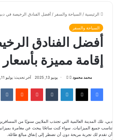
الرئيسية
/
السياحة والسفر
/
أفضل الفنادق الرخيصة في دبي 2025 – إقامة مميزة بأسعار منا
السياحة والسفر
إقامة مميزة بأسعار 
محمد محمود
ت
أ
يونيو 13, 2025
آخر تحديث: يوليو 11, 2026
ا
ر
فيسبوك
‫X
لينكدإن
‏Tumblr
بينتيريست
‏Reddit
‏te
ب
س
ع
ل
ع
ب
ل
ر
دبي، تلك المدينة العالمية التي تجتذب الملايين سنويًا من المسافري
ى
ي
تناسب جميع الميزانيات. سواء كنت سائحًا يبحث عن مغامرة بميزاني
X
د
أن تقدم لك تجربة مريحة دون أن تضطر إلى إنفاق مبالغ طائلة.
ا