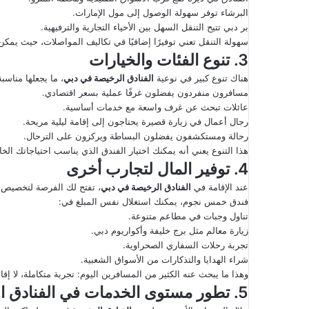
البرشاء توفر سهولة الوصول إلى مول الإمارات.
بر دبي تتيح التنقل السهل بين الأحياء التجارية والترفيهية.
سهولة التنقل تعني توفيرًا إضافيًا في تكاليف المواصلات، حيث يمكن
3. تنوع الفئات والخيارات
هناك تنوع كبير في نوعية
الفنادق الرخيصة في دبي
، ما يجعلها مناسب
مسافرون منفردون يفضلون غرفًا عملية بسعر اقتصادي.
عائلات تبحث عن غرف واسعة مع خدمات أساسية.
رجال أعمال في زيارة قصيرة يحتاجون إلى إقامة ليلية مريحة.
رحالة ومستكشفون يفضلون البساطة ويركزون على الترحال.
هذا التنوع يعني أنه يمكنك اختيار الفندق الذي يناسب احتياجاتك ال
4. توفير المال لتجارب أخرى
عند الإقامة في
الفنادق الرخيصة في دبي
فندق خمس نجوم، يمكنك استغلال نفس المبلغ في:
تناول وجبات في مطاعم متنوعة.
زيارة معالم مثل برج خليفة وأكواريوم دبي.
تجربة رحلات السفاري الصحراوية.
شراء الهدايا والتذكارات من الأسواق الشعبية.
وهذا ما يبحث عنه الكثير من المسافرين اليوم: تجربة متكاملة، لا إق
5. تطور مستوى الخدمات في الفنادق الاقتصادية