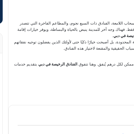
حاب اللامعة، الفنادق ذات السبع نجوم، والمطاعم الفاخرة التي تتصدر
قط. فهناك وجه آخر للمدينة ينبض بالحياة والبساطة، ويوفر خيارات إقامة
خيصة في دبي
.
المحدودة، بل أصبحت خيارًا ذكيًا حتى لأولئك الذين يفضلون توجيه نفقاتهم
اب الحقيقية والمقنعة لاختيار هذه الفنادق.
ممكن لكل درهم يُنفق. وهنا تتفوق
الفنادق الرخيصة في دبي
بتقديم خدمات