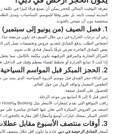
معرفة التوقيت المثالي للحجز يمكن أن يصنع فرقًا كبيرًا في تكلفة
المدينة ليست ثابتة، بل تتغير وفقًا للموسم، المناسبات، ومدى الط
منخفضة دون أن تضحي بالجودة.
1. فصل الصيف (من يونيو إلى سبتمبر)
رغم أن درجات الحرارة في دبي خلال الصيف قد تكون مرتفعة جدًا، إ
انخفاض الطلب يدفع الفنادق لتقديم عروض وتخفيضات تصل إلى 50٪.
بعض الفنادق الفاخرة تعرض غرفًا بأسعار فنادق ثلاث نجوم.
المراكز التجارية والمرافق الترفيهية تكون مكيّفة بالكامل، مما يجعل
إذا كنت لا تمانع الحرارة أو تخطط لقضاء معظم وقتك في الداخل، فا
2. الحجز المبكر قبل المواسم السياحية
من الذكاء حجز الفندق قبل موسم الذروة السياحية، الذي يمتد من
الطقس المعتدل وتوافد الزوار من حول العالم.
للحصول على أفضل صفقة:
احجز قبل 6 إلى 8 أسابيع من موعد الرحلة.
راقب المواقع التي تقدم إشعارات الأسعار مثل Booking وGoogle Hotels.
استفد من العروض المبكرة التي تعلن عنها الفنادق مباشرة على موا
الحجز المبكر يمنحك خيارات أوسع وأسعارًا أقل مقارنة بالحجوزات 
3. أوقات منتصف الأسبوع مقابل عطلات نهاية الأسبوع
أسعار
الفنادق الرخيصة في دبي
عادة ما تكون أقل خلال منتصف الأسبو