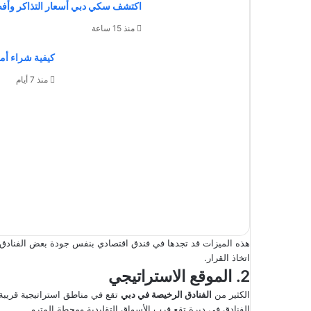
اكتشف سكي دبي أسعار التذاكر وأفضل 5 أنشطة ممتعة لع
منذ 15 ساعة
كيفية شراء أمي
منذ 7 أيام
هذه الميزات قد تجدها في فندق اقتصادي بنفس جودة بعض الفنادق م
اتخاذ القرار.
2. الموقع الاستراتيجي
الكثير من
الفنادق الرخيصة في دبي
تقع في مناطق استراتيجية قريبة 
الفنادق في ديرة تقع قرب الأسواق التقليدية ومحطة المترو.