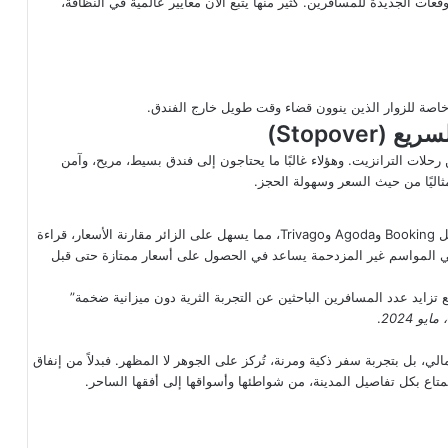
قعات الجديدة للمسافرين. كثير منها يتبع الآن معايير عالمية في النظافة،
 خاصة للزوار الذين ينوون قضاء وقت طويل خارج الفندق.
لات الترانزيت. وهؤلاء غالبًا ما يحتاجون إلى فندق بسيط، مريح، وآمن
مثاليًا من حيث السعر وسهولة الحجز.
على منصات الحجز الكبرى مثل Booking وAgoda وTrivago، مما يسهل على الزائر مقارنة الأسعار، قراءة
 في المواسم غير المزدحمة يساعد في الحصول على أسعار ممتازة حتى قبل
تزايد عدد المسافرين الباحثين عن التجربة الثرية دون ميزانية ضخمة”
.
الي، بل بتجربة سفر ذكية ومرنة، تُركز على الجوهر لا المظهر. فبدلاً من إنفاق
متاع بكل تفاصيل المدينة، من شواطئها وأسواقها إلى أفقها الساحر.