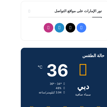
نور الإمارات على مواقع التواصل
ف
ل
ا
ي
X
ي
ن
س
ن
س
حالة الطقس
ب
ك
ت
36
و
د
ق
℃
ك
إ
ر
دبي
36º - 34º
ن
ا
48%
3.94 كيلومتر/ساعة
م
سماء صافية