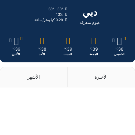
ك
إ
ر
دبي
38º - 33º
43%
ن
ا
3.29 كيلومتر/ساعة
غيوم متفرقة
م
39
38
39
39
38
℃
℃
℃
℃
℃
الخميس
الجمعة
السبت
الأحد
الأثنين
الأخيرة
الأشهر
منذ 17 ساعة