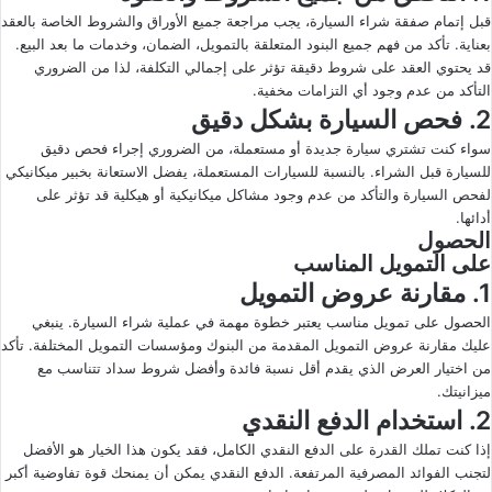
قبل إتمام صفقة شراء السيارة، يجب مراجعة جميع الأوراق والشروط الخاصة بالعقد
بعناية. تأكد من فهم جميع البنود المتعلقة بالتمويل، الضمان، وخدمات ما بعد البيع.
قد يحتوي العقد على شروط دقيقة تؤثر على إجمالي التكلفة، لذا من الضروري
التأكد من عدم وجود أي التزامات مخفية.
2. فحص السيارة بشكل دقيق
سواء كنت تشتري سيارة جديدة أو مستعملة، من الضروري إجراء فحص دقيق
للسيارة قبل الشراء. بالنسبة للسيارات المستعملة، يفضل الاستعانة بخبير ميكانيكي
لفحص السيارة والتأكد من عدم وجود مشاكل ميكانيكية أو هيكلية قد تؤثر على
أدائها.
الحصول
على التمويل المناسب
1. مقارنة عروض التمويل
الحصول على تمويل مناسب يعتبر خطوة مهمة في عملية شراء السيارة. ينبغي
عليك مقارنة عروض التمويل المقدمة من البنوك ومؤسسات التمويل المختلفة. تأكد
من اختيار العرض الذي يقدم أقل نسبة فائدة وأفضل شروط سداد تتناسب مع
ميزانيتك.
2. استخدام الدفع النقدي
إذا كنت تملك القدرة على الدفع النقدي الكامل، فقد يكون هذا الخيار هو الأفضل
لتجنب الفوائد المصرفية المرتفعة. الدفع النقدي يمكن أن يمنحك قوة تفاوضية أكبر