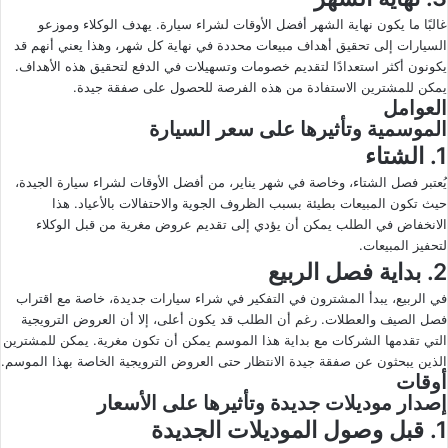
غالبًا ما يكون نهاية الشهر أفضل الأوقات لشراء سيارة. يهدف الوكلاء وموزعو
السيارات إلى تحقيق أهداف مبيعات محددة في نهاية كل شهر، وهذا يعني أنهم قد
يكونون أكثر استعدادًا لتقديم خصومات وتسهيلات في الدفع لتحقيق هذه الأهداف.
يمكن للمشترين الاستفادة من هذه الفرصة للحصول على صفقة جيدة.
العوامل
الموسمية وتأثيرها على سعر السيارة
1. الشتاء
يُعتبر فصل الشتاء، وخاصة في شهر يناير، من أفضل الأوقات لشراء سيارة الجيدة،
حيث تكون المبيعات بطيئة بسبب الظروف الجوية والاحتفالات بالأعياد. هذا
الانخفاض في الطلب يمكن أن يؤدي إلى تقديم عروض مغرية من قبل الوكلاء
لتحفيز المبيعات.
2. بداية فصل الربيع
في الربيع، يبدأ المشترون في التفكير في شراء سيارات جديدة، خاصة مع اقتراب
فصل الصيف والعطلات. رغم أن الطلب قد يكون أعلى، إلا أن العروض الترويجية
التي تقدمها الشركات مع بداية هذا الموسم يمكن أن تكون مغرية. يمكن للمشترين
الذين يبحثون عن صفقة جيدة الانتظار حتى العروض الترويجية الخاصة بهذا الموسم.
أوقات
إصدار موديلات جديدة وتأثيرها على الأسعار
1. قبل وصول الموديلات الجديدة