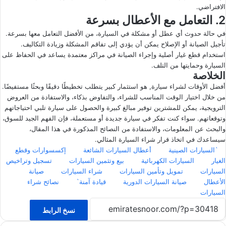
الافتراضي.
2. التعامل مع الأعطال بسرعة
في حالة حدوث أي عطل أو مشكلة في السيارة، من الأفضل التعامل معها بسرعة.
تأجيل الصيانة أو الإصلاح يمكن أن يؤدي إلى تفاقم المشكلة وزيادة التكاليف.
استخدام قطع غيار أصلية وإجراء الصيانة في مراكز معتمدة يساعد في الحفاظ على
السيارة وحمايتها من التلف.
الخلاصة
أفضل الأوقات لشراء سيارة, هو استثمار كبير يتطلب تخطيطًا دقيقًا وبحثًا مستفيضًا.
من خلال اختيار الوقت المناسب للشراء، والتفاوض بذكاء، والاستفادة من العروض
الترويجية، يمكن للمشترين توفير مبالغ كبيرة والحصول على سيارة تلبي احتياجاتهم
وتوقعاتهم. سواء كنت تفكر في سيارة جديدة أو مستعملة، فإن الفهم الجيد للسوق،
والبحث عن المعلومات، والاستفادة من النصائح المذكورة في هذا المقال،
سيساعدك في اتخاذ قرار شراء السيارة المثالي.
`السيارات الصينية
أعطال السيارات الشائعة
إكسسوارات وقطع
الغيار
السيارات الكهربائية
بيع وتثمين السيارات
تسجيل وتراخيص
السيارات
تمويل وتأمين السيارات
شراء السيارات
صيانة
الأعطال
صيانة السيارات الدورية
قيادة آمنة`
نصائح شراء
السيارات
نسخ الرابط