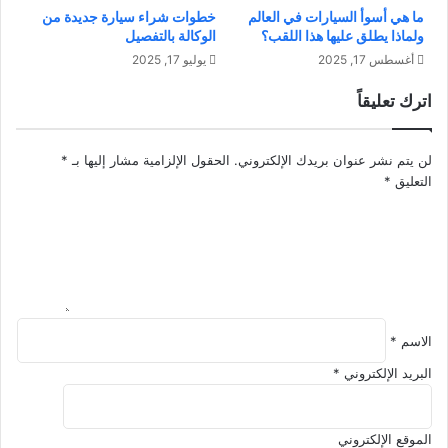
ف
ما هي أسوأ السيارات في العالم
خطوات شراء سيارة جديدة من
أ
ولماذا يطلق عليها هذا اللقب؟
الوكالة بالتفصيل
ل
س
ك
ب
أغسطس 17, 2025
يوليو 17, 2025
م
ا
اترك تعليقاً
م
ب
ي
و
ز
ا
لن يتم نشر عنوان بريدك الإلكتروني.
الحقول الإلزامية مشار إليها بـ
*
اً
ل
التعليق
*
ح
ل
و
ل
الاسم
*
البريد الإلكتروني
*
الموقع الإلكتروني