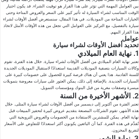
بين العوامل المهمة التي تؤثر على هذا القرار هو توقيت الشراء. قد يكون اختيار
ى
ي
الوقت المناسب لشراء السيارة له تأثير كبير على السعر والعروض المتاحة وحتى
X
د
الخيارات المتاحة من الموديلات. في هذا المقال، سنستعرض أفضل الأوقات لشراء
ا
سيارة بالتفصيل، مع التركيز على العوامل التي تجعل من هذه الأوقات الأمثل لاتخاذ
إ
هذا القرار المهم.
ل
عوامل
تحديد أفضل الأوقات لشراء سيارة
ك
1. نهاية العام الميلادي
ت
ر
تعتبر نهاية العام الميلادي من أفضل الأوقات لشراء سيارة. خلال هذه الفترة، تقوم
و
وكالات السيارات بتصفية الموديلات القديمة استعدادًا لاستقبال الموديلات الجديدة
ن
للسنة القادمة. هذا يعني أن هناك فرصة كبيرة للحصول على خصومات كبيرة على
السيارات الجديدة. بالإضافة إلى ذلك، يمكن العثور على سيارات معروضة بتمويلات
ي
ميسرة وصفقات مغرية من قبل البنوك ومؤسسات التمويل.
ا
2. الأشهر الأخيرة من السنة
تعتبر الفترة من أكتوبر إلى ديسمبر من أفضل الأوقات لشراء سيارة المثلى. خلال
هذه الأشهر، تقوم الشركات المصنعة بتقديم عروض كبيرة لتحفيز المبيعات قبل
نهاية العام. يمكن للمشترين الاستفادة من الخصومات والعروض الترويجية التي
تُقدَّم في هذه الفترة. كما أن البائعين يكونون أكثر استعدادًا للتفاوض على الأسعار
لتفريغ المخزون.
3. نهاية الشهر