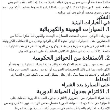
فائدة منخفضة أو حتى تمويل بدون فوائد لفترة محددة. إذا كانت هذه العروض
متاحة، فقد تكون خيارًا جذابًا. لكن يجب دائمًا قراءة الشروط بعناية للتأكد من عدم
وجود رسوم مخفية أو شروط غير مواتية.
التفكير
في الخيارات البيئية
1. السيارات الهجينة والكهربائية
مع زيادة الوعي البيئي، أصبحت السيارات الهجينة والكهربائية خيارًا شائعًا بين
المشترين. هذه السيارات توفر استهلاكًا أقل للوقود وتقلل من الانبعاثات الكربونية.
عند التفكير في شراء سيارة جديدة، قد يكون من الجيد النظر في هذه الخيارات،
خاصة إذا كنت تبحث عن تقليل التكاليف التشغيلية على المدى الطويل.
2. الاستفادة من الحوافز الحكومية
في العديد من الدول، تقدم الحكومات حوافز مالية لشراء السيارات الهجينة أو
الكهربائية، بما في ذلك التخفيضات الضريبية أو الدعم النقدي. البحث عن هذه
الحوافز والاستفادة منها يمكن أن يقلل بشكل كبير من تكلفة شراء السيارة.
الحفاظ
على السيارة بعد الشراء
1. الالتزام بجدول الصيانة الدورية
بعد شراء السيارة، من الضروري الالتزام بجدول الصيانة الدورية للحفاظ على
السيارة في حالة جيدة. الصيانة الدورية تشمل فحص الزيت، تغيير الفلاتر، وفحص
الإطارات. الالتزام بالصيانة يساهم في تحسين أداء السيارة وزيادة عمرها