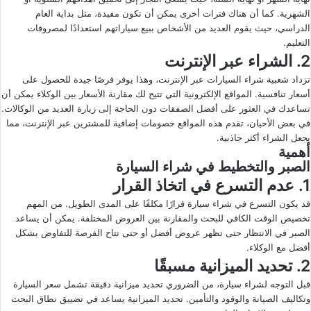
الشهرية. كما أن هناك فترات أخرى يمكن أن تكون مفيدة، مثل بداية العام
الدراسي، حيث يقوم العديد من الأشخاص ببيع سياراتهم استعدادًا لمصروفات
التعليم.
2. الشراء عبر الإنترنت
تزداد شعبية شراء السيارات عبر الإنترنت، وهذا يوفر فرصًا جيدة للحصول على
أسعار تنافسية. المواقع الإلكترونية التي تتيح لك مقارنة الأسعار بين الوكلاء يمكن أن
تساعدك في العثور على أفضل الصفقات دون الحاجة إلى زيارة العديد من الوكالات.
في بعض الأحيان، تقدم هذه المواقع خصومات إضافية للمشترين عبر الإنترنت، مما
يجعل الشراء أكثر جاذبية.
أهمية
الصبر والتخطيط في شراء السيارة
1. عدم التسرع في اتخاذ القرار
قد يكون التسرع في شراء سيارة قرارًا مكلفًا على المدى الطويل. من المهم
تخصيص الوقت الكافي للبحث والمقارنة بين العروض المختلفة. يمكن أن يساعد
الصبر في الانتظار حتى تظهر عروض أفضل أو حتى تتاح الفرصة للتفاوض بشكل
أفضل مع الوكلاء.
2. تحديد الميزانية مسبقًا
قبل التوجه لشراء سيارة، من الضروري تحديد ميزانية دقيقة تشمل سعر السيارة
وتكاليف الصيانة والوقود والتأمين. تحديد الميزانية يساعد في تضييق نطاق البحث