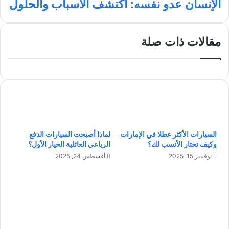
ي
و
ن
ا
ا
الإنسان عدو نفسه: اكتشف الأسباب والحلول
ة
ي
م
ل
م
ب
إ
ه
ن
مقالات ذات صلة
ا
س
ر
ا
ا
ن
ت
ع
ا
د
ل
و
ط
ن
ف
ف
ل
س
السيارات الأكثر عطلا في الإمارات
لماذا أصبحت السيارات الدفع
:
ه
وكيف تختار الأنسب لك؟
الرباعي العائلية الخيار الأول؟
ك
:
نوفمبر 15, 2025
أغسطس 24, 2025
ي
ا
ف
ك
ت
ت
ج
ش
ع
ف
ل
ا
ط
ل