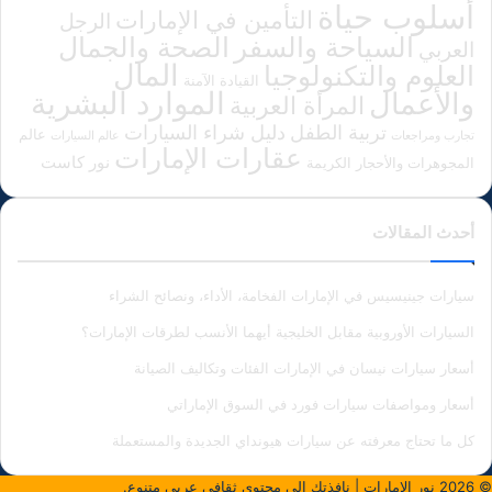
أسلوب حياة
التأمين في الإمارات
الرجل
الصحة والجمال
السياحة والسفر
العربي
المال
العلوم والتكنولوجيا
القيادة الآمنة
الموارد البشرية
والأعمال
المرأة العربية
دليل شراء السيارات
تربية الطفل
عالم
تجارب ومراجعات
عالم السيارات
عقارات الإمارات
نور كاست
المجوهرات والأحجار الكريمة
أحدث المقالات
سيارات جينيسيس في الإمارات الفخامة، الأداء، ونصائح الشراء
السيارات الأوروبية مقابل الخليجية أيهما الأنسب لطرقات الإمارات؟
أسعار سيارات نيسان في الإمارات الفئات وتكاليف الصيانة
أسعار ومواصفات سيارات فورد في السوق الإماراتي
كل ما تحتاج معرفته عن سيارات هيونداي الجديدة والمستعملة
© 2026
نور الإمارات
| نافذتك إلى محتوى ثقافي عربي متنوع.