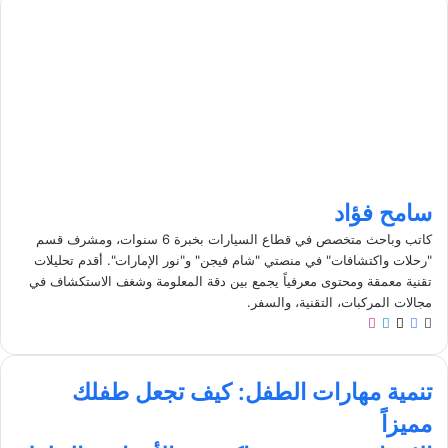
سامح فؤاد
كاتب وباحث متخصص في قطاع السيارات بخبرة 6 سنوات، ومشرف قسم
"رحلات واكتشافات" في منصتي "شام فيجن" و"نور الإمارات". أقدم تحليلات
تقنية معمقة ومحتوى معرفياً يجمع بين دقة المعلومة وشغف الاستكشاف في
مجالات المركبات، التقنية، والسفر.
م
ف
ل
ا
و
ي
X
ي
ن
ق
س
ن
س
ت
ع
ب
ك
ت
تنمية مهارات الطفل: كيف تجعل طفلك
ن
ا
و
د
ق
مميزاً
م
ل
ك
إ
ر