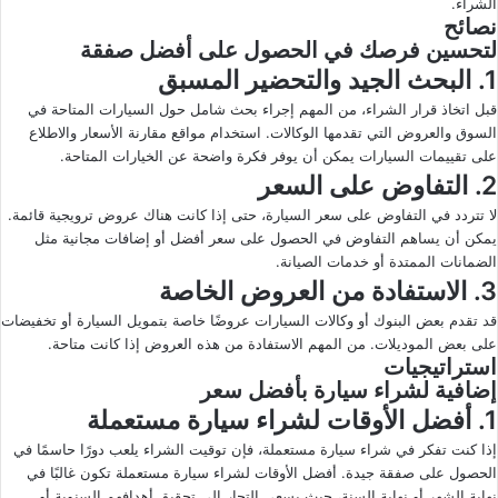
الشراء.
نصائح
لتحسين فرصك في الحصول على أفضل صفقة
1. البحث الجيد والتحضير المسبق
قبل اتخاذ قرار الشراء، من المهم إجراء بحث شامل حول السيارات المتاحة في
السوق والعروض التي تقدمها الوكالات. استخدام مواقع مقارنة الأسعار والاطلاع
على تقييمات السيارات يمكن أن يوفر فكرة واضحة عن الخيارات المتاحة.
2. التفاوض على السعر
لا تتردد في التفاوض على سعر السيارة، حتى إذا كانت هناك عروض ترويجية قائمة.
يمكن أن يساهم التفاوض في الحصول على سعر أفضل أو إضافات مجانية مثل
الضمانات الممتدة أو خدمات الصيانة.
3. الاستفادة من العروض الخاصة
قد تقدم بعض البنوك أو وكالات السيارات عروضًا خاصة بتمويل السيارة أو تخفيضات
على بعض الموديلات. من المهم الاستفادة من هذه العروض إذا كانت متاحة.
استراتيجيات
إضافية لشراء سيارة بأفضل سعر
1. أفضل الأوقات لشراء سيارة مستعملة
إذا كنت تفكر في شراء سيارة مستعملة، فإن توقيت الشراء يلعب دورًا حاسمًا في
الحصول على صفقة جيدة. أفضل الأوقات لشراء سيارة مستعملة تكون غالبًا في
نهاية الشهر أو نهاية السنة، حيث يسعى التجار إلى تحقيق أهدافهم السنوية أو