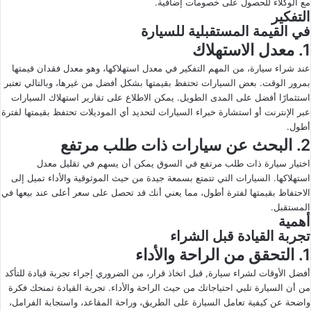
مع الوكلاء للحصول على خصومات إضافية.
التفكير
في القيمة المستقبلية للسيارة
1. معدل الاستهلاك
عند شراء سيارة، من المهم التفكير في معدل استهلاكها، وهو معدل فقدان قيمتها
بمرور الوقت. بعض السيارات تحتفظ بقيمتها بشكل أفضل من غيرها، وبالتالي تعتبر
استثمارًا أفضل على المدى الطويل. يمكن الاطلاع على تقارير استهلاك السيارات
عبر الإنترنت أو استشارة خبراء السيارات لتحديد أي الموديلات تحتفظ بقيمتها لفترة
أطول.
2. البحث عن سيارات ذات طلب مرتفع
اختيار سيارة ذات طلب مرتفع في السوق يمكن أن يسهم في تقليل معدل
استهلاكها. السيارات التي تتمتع بسمعة جيدة من حيث الموثوقية والأداء تميل إلى
الاحتفاظ بقيمتها لفترة أطول، مما يعني أنك قد تحصل على سعر أعلى عند بيعها في
المستقبل.
أهمية
تجربة القيادة قبل الشراء
1. التحقق من الراحة والأداء
أفضل الأوقات لشراء سيارة, قبل اتخاذ قرار، من الضروري إجراء تجربة قيادة للتأكد
من أن السيارة تلبي احتياجاتك من حيث الراحة والأداء. تجربة القيادة تمنحك فكرة
واضحة عن كيفية تعامل السيارة على الطريق، وراحة المقاعد، واستجابة الفرامل،