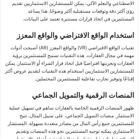
الاصطناعي والتعلم الآلي، يمكن للمستشارين الاستثماريين تقديم
رؤى أكثر دقة وتوقعات مستقبلية أكثر وضوحًا. هذا يساعد
المستثمرين في اتخاذ قرارات مستنيرة تعتمد على البيانات.
استخدام الواقع الافتراضي والواقع المعزز
تقنيات الواقع الافتراضي (VR) والواقع المعزز (AR) أصبحت أدوات
مهمة في مجال العقارات. هذه التقنيات تسمح للمستثمرين برؤية
العقارات وتجربتها افتراضيًا قبل اتخاذ قرار الشراء أو الاستثمار. يمكن
للمستشارين الاستثماريين استخدام هذه التقنيات لتقديم عروض أكثر
إقناعًا وتوفير تجارب تفاعلية للمستثمرين المحتملين.
المنصات الرقمية والتمويل الجماعي
ظهور المنصات الرقمية الخاصة بالعقارات ساهم في تسهيل عملية
الاستثمار. منصات التمويل الجماعي، على سبيل المثال، تتيح
للمستثمرين جمع رأس المال من مصادر متعددة بسهولة. المستشار
الاستثماري يمكنه توجيه المستثمرين نحو هذه المنصات وتقديم
النصائح حول كيفية استخدامها بفعالية لتحقيق أهداف الاستثمار.