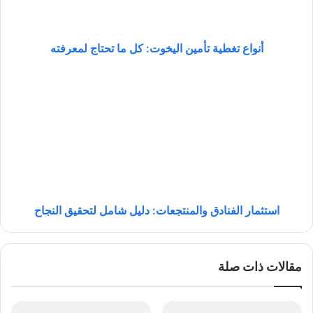
غ
ط
ي
ة
أنواع تغطية تأمين اليخوت: كل ما تحتاج لمعرفته
ت
أ
ا
م
س
ي
ت
ن
ث
ا
م
ل
ا
ي
ر
خ
ا
و
ل
ت
ف
استثمار الفنادق والمنتجعات: دليل شامل لتحقيق النجاح
:
ن
ك
ا
ل
د
مقالات ذات صلة
م
ق
ا
و
ت
ا
ح
ل