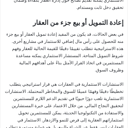
الاستثماري يمكنه تقديم نصائح حول إدارة العقار بكفاءة وضمان
تحقيق دخل ثابت ومستدام.
إعادة التمويل أو بيع جزء من العقار
في بعض الحالات، قد يكون من المفيد إعادة تمويل العقار أو بيع جزء
منه للحصول على رأس مال إضافي للاستثمار في مشاريع أخرى.
هذه الاستراتيجية تتطلب تقييمًا دقيقًا للقيمة الحالية للعقار وفهم
شروط التمويل المتاحة. المستشار الاستثماري يمكنه مساعدة
المستثمرين في اتخاذ القرار الأمثل بناءً على أهدافهم المالية
وظروف السوق.
الاستشارات الاستثمارية في العقارات هي قرار استراتيجي يتطلب
تخطيطًا دقيقًا وفهمًا عميقًا للسوق والمخاطر المحتملة. الاستشارات
الاستثمارية تلعب دورًا حيويًا في تقديم الدعم اللازم للمستثمرين
لتحقيق النجاح المالي. من خلال الاعتماد على خبرة المستشارين
والاستفادة من التكنولوجيا الحديثة، يمكن للمستثمرين تحويل
استثماراتهم العقارية إلى فرص للنمو والازدهار. الاستثمار في
العقارات ليس فقط عن الشراء والبيع، بل هو عملية مستمرة تتطلب