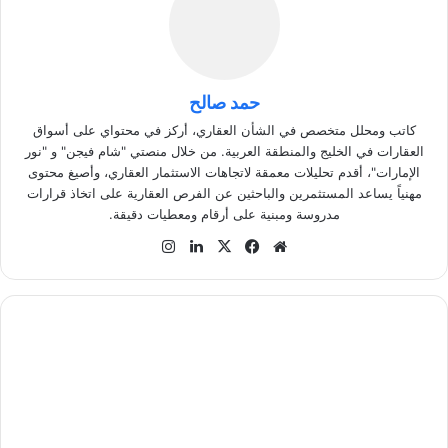
حمد صالح
كاتب ومحلل متخصص في الشأن العقاري، أركز في محتواي على أسواق
العقارات في الخليج والمنطقة العربية. من خلال منصتي "شام فيجن" و "نور
الإمارات"، أقدم تحليلات معمقة لاتجاهات الاستثمار العقاري، وأصيغ محتوى
مهنياً يساعد المستثمرين والباحثين عن الفرص العقارية على اتخاذ قرارات
مدروسة ومبنية على أرقام ومعطيات دقيقة.
موق
في
‫X
لينك
انس
ع
سب
دإن
تقر
الوي
وك
ام
ب
أ
ن
و
ا
ع
ت