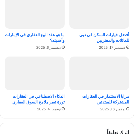
ت
م
ا
ن
ج
ت
ل
ج
م
ع
أفضل خيارات السكن في دبي
ما هو عقد البيع العقاري في الإمارات
ع
ا
للعائلات والمغتربين
وأهميته؟
ر
ت
ديسمبر 17, 2025
ديسمبر 6, 2025
ف
:
ت
د
ه
ل
ي
ل
ش
ا
م
مزايا الاستثمار في العقارات
الذكاء الاصطناعي في العقارات:
ل
المشتركة للمبتدئين
ثورة تغير ملامح السوق العقاري
ل
نوفمبر 16, 2025
نوفمبر 4, 2025
ت
ح
ق
ي
اترك تعليقاً