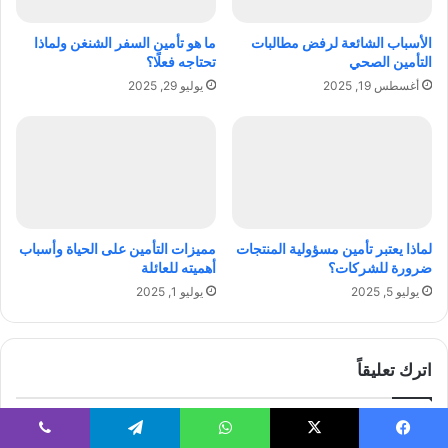
و
ة
ا
ف
الأسباب الشائعة لرفض مطالبات
ما هو تأمين السفر الشنغن ولماذا
ل
ي
التأمين الصحي
تحتاجه فعلًا؟
ت
ا
أغسطس 19, 2025
يوليو 29, 2025
غ
ل
ل
ع
ب
ق
ع
ا
ل
ر
ى
ا
ا
ت
ل
:
لماذا يعتبر تأمين مسؤولية المنتجات
مميزات التأمين على الحياة وأسباب
ع
ن
ضرورة للشركات؟
أهميته للعائلة
ق
ص
يوليو 5, 2025
يوليو 1, 2025
ب
ا
ا
ئ
ت
ح
ا
اترك تعليقاً
ل
خ
ب
لن يتم نشر عنوان بريدك الإلكتروني.
الحقول الإلزامية مشار إليها بـ
*