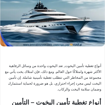
X
د
ا
إ
ل
ك
ت
ر
و
ن
ي
ا
أنواع تغطية تأمين اليخوت, تعد اليخوت واحدة من وسائل الرفاهية
الأكثر شهرة وامتلاكًا حول العالم. ومع ذلك، فإن امتلاك يخت يأتي مع
مجموعة من المخاطر التي تتطلب تغطية تأمينية شاملة. إن تأمين
اليخت ليس مجرد إجراء احترازي، بل هو ضرورة لحماية استثمارك
وضمان سلامة اليخت والركاب.
أنواع تغطية تأمين اليخوت – التأمين