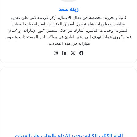
زينة سعد
كاتبة ومحررة متخصصة في قطاع الأعمال، أركز في مقالاتي على تقديم
تحليلات ومعلومات شاملة حول أسواق العقارات، استراتيجيات الموارد
البشرية، وخدمات التأمين. أشارك من خلال منصتي "نور الإمارات" و "شام
فيجن" رؤى عملية تهدف إلى دعم القارئ في مواكبة آخر المستجدات وتطوير
مهاراته في هذه المجالات.
في
‫X
لينك
انس
سب
دإن
تقر
وك
ام
إ
ل
ه
ا
م
ا
ل
ك
تّ
ا
إلهام الكتّاب للكتابة: تحفيز الإبداع والتغلب على العقبات