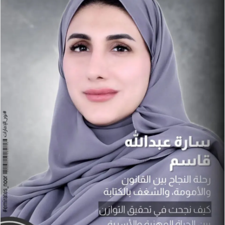
X
د
ا
إ
ل
ك
ت
ر
و
ن
ي
ا