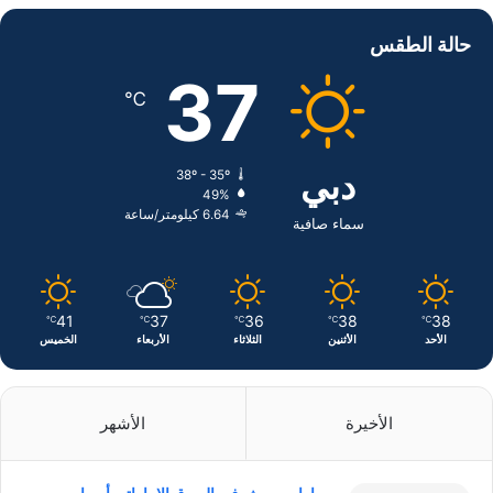
س
ن
س
حالة الطقس
ب
ك
ت
37
℃
و
د
ق
ك
إ
ر
دبي
38º - 35º
49%
ن
ا
6.64 كيلومتر/ساعة
سماء صافية
م
41
37
36
38
38
℃
℃
℃
℃
℃
الأحد
الأثنين
الثلاثاء
الأربعاء
الخميس
الأخيرة
الأشهر