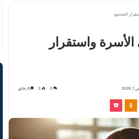
تقرار المجتمع
 الأسرة واستقرار
202
0
3
8 دقائق
VKontak
Odnoklassniki
‫Pocket