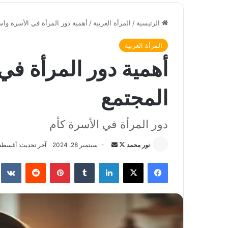
الرئيسية
/
المرأة العربية
/
أهمية دور المرأة في الأسرة واس
المرأة العربية
أهمية دور المرأة في
المجتمع
دور المرأة في الأسرة كأم
نور محمد
ت
أ
سبتمبر 28, 2024
آخر تحديث: أغسطس 1, 6
ا
ر
فيسبوك
‫X
لينكدإن
‏Tumblr
بينتيريست
‏Reddit
‏te
ب
س
ع
ل
ع
ب
ل
ر
ى
ي