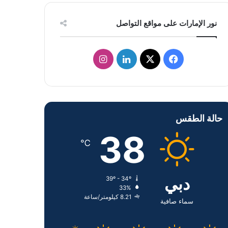
نور الإمارات على مواقع التواصل
ف
ل
ا
ي
X
ي
ن
س
ن
س
حالة الطقس
ب
ك
ت
38
و
د
ق
℃
ك
إ
ر
دبي
39º - 34º
ن
ا
33%
8.21 كيلومتر/ساعة
م
سماء صافية