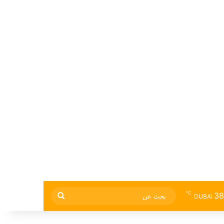
℃
38
بحث
DUBAI
عن