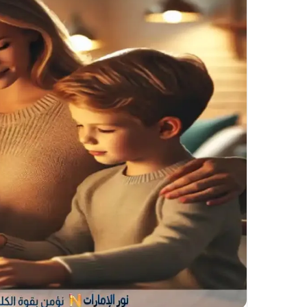
X
د
ا
إ
ل
ك
ت
ر
و
ن
ي
ا