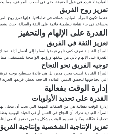
القيادية لا تتردد في قول الحقيقة، حتى في أصعب المواقف، مما يجعل
تعزيز روح الفريق
عندما تكون المرأة القيادية شفافة في تعاملاتها، فإنها تعزز روح الفر
وتساعد في بناء ثقافة تنظيمية قائمة على الثقة والعدالة، حيث يشعر 
القدرة على الإلهام والتحفيز
تعزيز الثقة في الفريق
المرأة القيادية تعرف كيف تلهم فريقها ليصلوا إلى أفضل أداء. تمتلك
القدرة على الإلهام تأتي من شغفها ورؤيتها الواضحة للمستقبل، مما 
توجيه الفريق نحو النجاح
المرأة القيادية ليست مجرد مدير، بل هي قائدة تستطيع توجيه فريقها 
التي يحتاجونها لتحقيق التميز. القائدة الناجحة تعطي فريقها الحرية 
إدارة الوقت بفعالية
القدرة على تحديد الأولويات
إدارة الوقت بفعالية هي من الصفات المهمة التي يجب أن تتحلى بها ا
المرأة القيادية تدرك أن النجاح في العمل أو في الحياة اليومية يتط
تخطيط فعّالة، يمكنها تقسيم الوقت بشكل يضمن تحقيق أقصى إنتاجي
تعزيز الإنتاجية الشخصية وإنتاجية الفريق