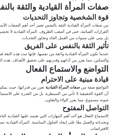
صفات المرأة القيادية والثقة بالن
إ
ل
قوة الشخصية وتجاوز التحديات
ك
من صفات المرأة القيادية الثقة بالنفس تعتبر أحد أهم الصفات الأساسي
ت
القرارات الصائبة، حتى في أصعب الظروف. المرأة القيادية لا تخشى ا
ر
بل يبنى على سنوات من العمل الجاد وتجاوز التحديات.
و
تأثير الثقة بالنفس على الفريق
ن
عندما تكون المرأة القيادية واثقة من نفسها، فإنها تبث هذه الثقة 
ي
والتمكين، مما يعزز من أدائهم وقدرتهم على تحقيق الأهداف. هذه ال
ا
التواضع والاستماع الفعال
قيادة مبنية على الاحترام
التواضع صفة من
صفات المرأة القيادية
تعزز من قدراتها، حيث يمكنها 
أن القوة الحقيقية لا تأتي من السيطرة، بل من القدرة على الاستما
صوته مسموع، مما يعزز الولاء والتعاون.
التواصل المفتوح
الاستماع الفعال هو أحد أهم المهارات التي تعتمد عليها القيادية الن
وتحدياته والعمل معًا على إيجاد الحلول المناسبة. المرأة القيادية
الافتراضات.