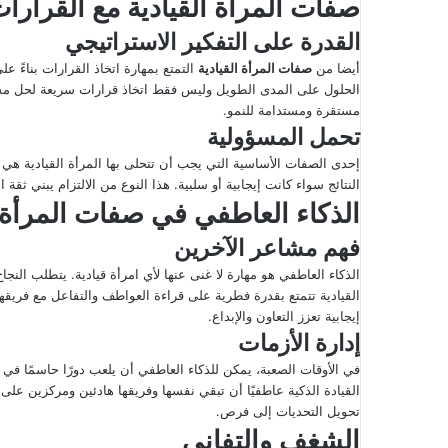
صفات المرأة القيادية مع القرارا
القدرة على التفكير الاستراتيجي
أيضا من
صفات المرأة القيادية
التمتع بمهارة اتخاذ القرارات بناءً ع
الحلول على المدى الطويل وليس فقط اتخاذ قرارات سريعة لحل مشاكل
مستقرة ومستدامة للنمو.
تحمل المسؤولية
إحدى الصفات الأساسية التي يجب أن تتحلى بها المرأة القيادية هي
النتائج سواء كانت إيجابية أو سلبية. هذا النوع من الالتزام يبني ثقة ا
الذكاء العاطفي في صفات المرأة ا
فهم مشاعر الآخرين
الذكاء العاطفي هو مهارة لا غنى عنها لأي امرأة قيادية. يتطلب النجا
القيادية تتمتع بقدرة فطرية على قراءة العواطف والتفاعل مع فريق
إيجابية تعزز التعاون والإبداع.
إدارة الأزمات
في الأوقات الصعبة، يمكن للذكاء العاطفي أن يلعب دورًا حاسمًا في
القيادة الذكية عاطفيًا أن تبقي نفسها وفريقها هادئين ومركزين على 
تحويل التحديات إلى فرص.
الشغف والتفاني