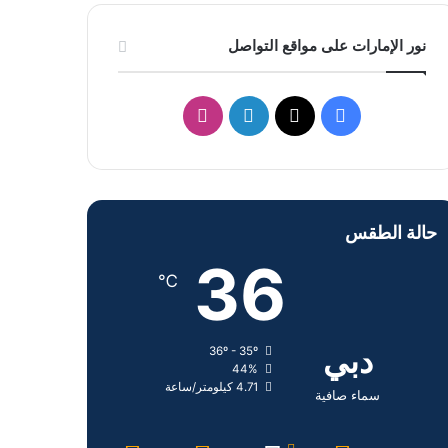
نور الإمارات على مواقع التواصل
ف
ل
ا
ي
X
ي
ن
س
ن
س
حالة الطقس
ب
ك
ت
36
و
د
ق
℃
ك
إ
ر
دبي
36º - 35º
ن
ا
44%
4.71 كيلومتر/ساعة
م
سماء صافية