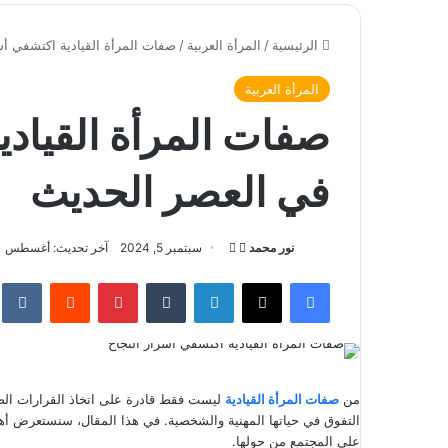
الرئيسية
/
المرأة العربية
/
صفات المرأة القيادية اكتشفي أس
المرأة العربية
صفات المرأة القيادي
في العصر الحديث
نور محمد
ت
أ
سبتمبر 5, 2024
آخر تحديث: أغسطس 1, 2026
ا
ر
فيسبوك
‫X
لينكدإن
‏Tumblr
بينتيريست
‏Reddit
‏te
ب
س
ع
ل
ع
ب
ل
ر
ى
ي
من
صفات المرأة القيادية
ليست فقط قادرة على اتخاذ القرارات الصائ
X
د
التفوق في حياتها المهنية والشخصية. في هذا المقال، سنستعرض أهم
ا
على المجتمع من حولها.