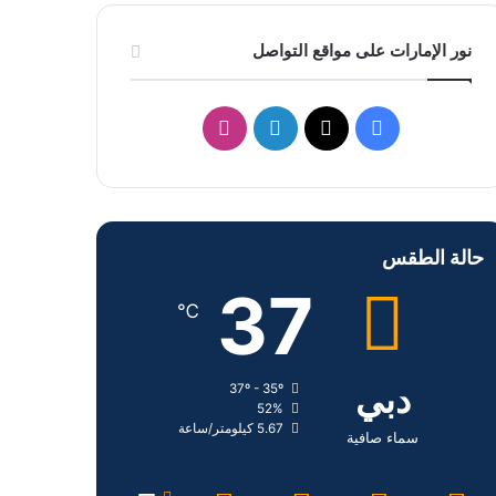
نور الإمارات على مواقع التواصل
ف
ل
ا
ي
X
ي
ن
س
ن
س
حالة الطقس
ب
ك
ت
37
و
د
ق
℃
ك
إ
ر
دبي
37º - 35º
ن
ا
52%
5.67 كيلومتر/ساعة
م
سماء صافية