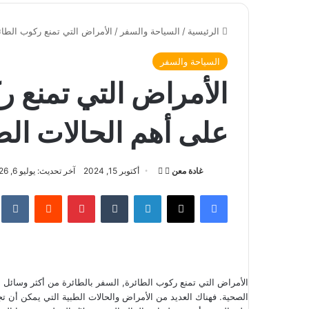
الرئيسية
/
السياحة والسفر
/
الأمراض التي تمنع ركوب الطائ
السياحة والسفر
الأمراض التي تمنع 
على أهم الحالات الط
غادة معن
ت
أ
أكتوبر 15, 2024
آخر تحديث: يوليو 6, 2026
ا
ر
فيسبوك
‫X
لينكدإن
‏Tumblr
بينتيريست
‏Reddit
‏te
ب
س
ع
ل
ع
ب
ل
ر
ى
ي
الأمراض التي تمنع ركوب الطائرة, السفر بالطائرة من أكثر وسائل ا
X
د
الصحية. فهناك العديد من الأمراض والحالات الطبية التي يمكن أن 
ا