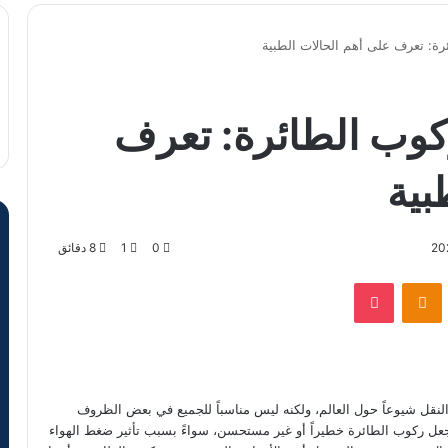
رة: تعرف على أهم الحالات الطبية
ركوب الطائرة: تعرف
بية
0
1
8 دقائق
VKontak
Odnoklassniki
‫Pocket
لنقل شيوعاً حول العالم، ولكنه ليس مناسباً للجميع في بعض الظروف
تجعل ركوب الطائرة خطيراً أو غير مستحسن، سواءً بسبب تأثير ضغط الهواء