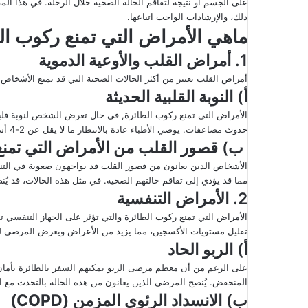
على الجسم أو نتيجة لتفاقم الحالة الصحية خلال الرحلة. في هذا ال
إ
ذلك، والإرشادات الواجب اتباعها.
ل
ماهي الأمراض التي تمنع ركوب ال
ك
1. أمراض القلب والأوعية الدموية
ت
ر
أمراض القلب تعتبر من أكثر الحالات الصحية التي قد تمنع الأشخاص
أ) النوبة القلبية الحديثة
و
ن
الأمراض التي تمنع ركوب الطائرة, في حال تعرض الشخص لنوبة قلبية 
ي
حدوث مضاعفات. يوصي الأطباء عادة بالانتظار ما لا يقل عن 2-4 أسابيع بعد النوبة القلبية قبل التفكير في السفر.
ا
ب) قصور القلب من الأمراض التي تمنع
الأشخاص الذين يعانون من قصور القلب قد يواجهون صعوبة في الت
مما قد يؤدي إلى تفاقم حالتهم الصحية. في مثل هذه الحالات، قد ي
2. الأمراض التنفسية
الأمراض التي تمنع ركوب الطائرة والتي تؤثر على الجهاز التنفسي 
تقليل مستويات الأكسجين، مما يزيد من الأعراض ويعرض المرضى ل
أ) الربو الحاد
على الرغم من أن معظم مرضى الربو يمكنهم السفر بالطائرة بأمان، 
المنخفض. يُنصح المرضى الذين يعانون من هذه الحالة بالتحدث مع ا
ب) الانسداد الرئوي المزمن
(COPD)