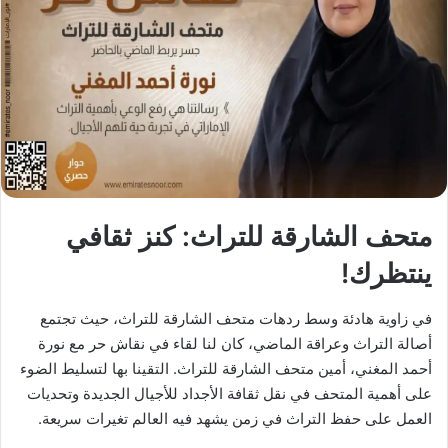
X
د
ا
إ
ل
ك
ت
ر
و
ن
ي
متحف الشارقة للتراث: كنز ثقافي
ا
ينتظرك!
في زاوية هادئة وسط ردهات متحف الشارقة للتراث، حيث تجتمع
أصالة التراث وعراقة الماضي، كان لنا لقاء في نقاش حر مع نورة
أحمد المغني، أمين متحف الشارقة للتراث. التقينا بها لتسليط الضوء
على أهمية المتحف في نقل ثقافة الأجداد للأجيال الجديدة وتحديات
العمل على حفظ التراث في زمن يشهد فيه العالم تغيرات سريعة.