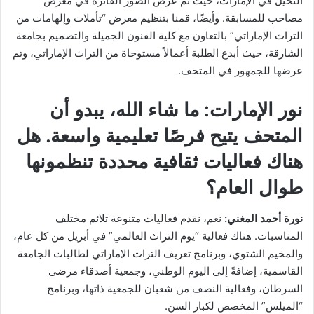
النخيل في الإمارات، حيث تم عرض الصور الفائزة في معرض
مصاحب للمسابقة. وأيضًا، قمنا بتنظيم معرض “تأملات وإلهامات من
التراث الإماراتي” بالتعاون مع كلية الفنون الجميلة والتصميم بجامعة
الشارقة، حيث أبدع الطلبة أعمالاً مستوحاة من التراث الإماراتي، وتم
عرضها للجمهور في المتحف.
نور الإمارات:
ما شاء الله، يبدو أن
المتحف يتيح فرصًا تعليمية واسعة. هل
هناك فعاليات ثقافية محددة تنظمونها
طوال العام؟
نورة أحمد المغني:
نعم، نقدم فعاليات متنوعة تلائم مختلف
المناسبات. هناك فعالية “يوم التراث العالمي” في أبريل من كل عام،
والمخيم الشتوي، وبرنامج تعريف التراث الإماراتي لطالبات الجامعة
القاسمية، إضافةً إلى اليوم الوطني، وجمعية أصدقاء مرضى
السرطان، وفعالية النصف من شعبان للجمعية ذاتها، وبرنامج
“الميلس” المخصص لكبار السن.