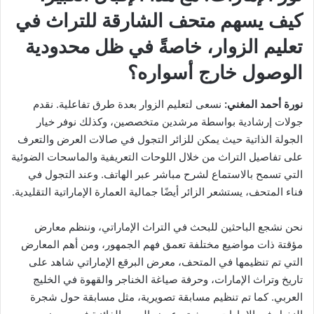
كيف يسهم متحف الشارقة للتراث في
تعليم الزوار، خاصةً في ظل محدودية
الوصول خارج أسواره؟
نورة أحمد المغني:
نسعى لتعليم الزوار بعدة طرق تفاعلية. نقدم
جولات إرشادية بواسطة مرشدين متخصصين، وكذلك نوفر خيار
الجولة الذاتية حيث يمكن للزائر التجول في صالات العرض والتعرف
على تفاصيل التراث من خلال اللوحات التعريفية والماسحات الضوئية
التي تسمح بالاستماع لشرح مباشر عبر الهاتف. وعند التجول في
فناء المتحف، يستشعر الزائر أيضًا جمالية العمارة الإماراتية التقليدية.
نحن نشجع الباحثين للبحث في التراث الإماراتي، وننظم معارض
مؤقتة ذات مواضيع مختلفة تعمق فهم الجمهور، ومن أهم المعارض
التي تم تنظيمها في المتحف، معرض البرقع الإماراتي شاهد على
تاريخ وتراث الإمارات، وحرفة صياغة الخناجر والقهوة في الخليج
العربي. كما تم تنظيم مسابقة تصويرية، مثل مسابقة حول شجرة