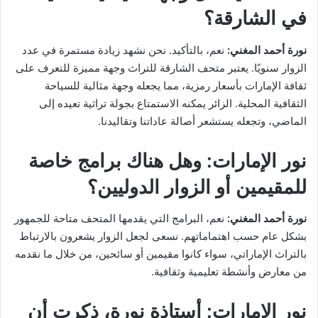
في الشارقة؟
نورة أحمد المغني:
نعم، بالتأكيد. نحن نشهد زيادة مستمرة في عدد
الزوار سنويًا. يعتبر متحف الشارقة للتراث وجهة مميزة للتعرف على
ثقافة الإمارات بأسعار رمزية، مما يجعله وجهة مثالية للسياحة
الثقافية المحلية. الزائر يمكنه الاستمتاع بجولة تراثية تعيده إلى
الماضي، وتجعله يستشعر أصالة عاداتنا وتقاليدنا.
نور الإمارات:
وهل هناك برامج خاصة
للمقيمين أو الزوار الدوليين؟
نورة أحمد المغني:
نعم، البرامج التي يقدمها المتحف متاحة للجمهور
بشكل عام حسب اهتماماتهم. نسعى لجعل الزوار يشعرون بالارتباط
بالتراث الإماراتي، سواء كانوا مقيمين أو سائحين، من خلال ما نقدمه
من معارض وأنشطة تعليمية وثقافية.
نور الإمارات:
أستاذة نورة، ذكرتِ أن