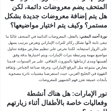
المتحف يضم معروضات دائمة، لكن
هل يتم إضافة معروضات جديدة بشكل
مستمر؟ وكيف يتم اختيار مواضيعها؟
نورة أحمد المغني:
بالفعل، المعروضات الدائمة في المتحف غالبًا ما
تبقى ثابتة لأنها تشكل ركائز للتراث الإماراتي وتعرض بترتيب يسهل
على الزوار استيعابه. لكننا نحرص على تنظيم معارض مؤقتة تتناول
مواضيع مهمة ومرتبطة بتراث الإمارات، ويتم اختيارها بدقة وفق
أهميتها ومدى ارتباطها بالموروث الثقافي. على مر السنوات، قدمنا
معارض متنوعة مثل البرقع الإماراتي، وحرفة صناعة الخناجر، وثقافة
القهوة في الخليج العربي، حيث استعرضنا مقتنيات نادرة مصحوبة
بأبحاث عميقة تعزز فهم الجمهور للمعروضات.
نور الإمارات:
هل هناك أنشطة
وفعاليات خاصة بالأطفال أثناء زيارتهم