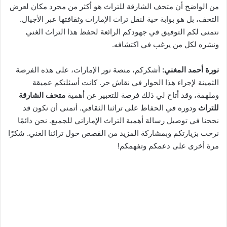
من الواضح أن متحف الشارقة للتراث هو أكثر من مجرد مكان لعرض
التحف، بل هو بوابة حية لنقل تراث الإمارات وثقافتها عبر الأجيال.
نتمنى لكم التوفيق في جهودكم الرائعة لحفظ هذا التراث الغني
ونشره لكل من يرغب في اكتشافه.
نورة أحمد المغني:
أشكركم، منصة نور الإمارات، على هذه الفرصة
الثمينة لإجراء هذا الحوار في نقاش حر. كانت أسئلتكم عميقة
وملهمة، وقد أتاح لي ذلك فرصة للتعبير عن أهمية
متحف الشارقة
للتراث
ودوره في الحفاظ على تراثنا الثقافي. أتمنى أن نكون قد
نجحنا في توصيل رسالة أهمية التراث الإماراتي للجميع. نحن دائمًا
نرحب بزيارتكم وبمشاركة المزيد من القصص حول تراثنا الغني. شكرًا
مرة أخرى على دعمكم وتفهمكم!