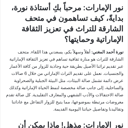
نور الإمارات:
مرحباً بكِ أستاذة نورة،
بدايةً، كيف تساهمون في متحف
الشارقة للتراث في تعزيز الثقافة
الإماراتية وحمايتها؟
نورة أحمد المغني:
أهلاً وسهلاً بكم، يسعدني هذا اللقاء. متحف
الشارقة للتراث هو منارة ثقافية تساهم في تعزيز الثقافة الإماراتية
عبر تقديم تراثنا الأصيل بطريقة حية وجاذبة للزوار من كافة الأعمار
والجنسيات. نعمل على تقديم التراث الإماراتي من خلال 6 صالات
عرض دائمة تشمل صالة البيئات، مثل البيئة الجبلية والصحراوية
والساحلية، إلى جانب صالة مخصصة لنمط الحياة الإماراتية وكذلك
صالة الاحتفالات والأدب الشفهي والمعارف التقليدية. كل صالة تقدم
معروضات مرتبطة بموضوعها، مما يتيح للزوار التفاعل مع عاداتنا
وتقاليدنا وتفاصيل حياتنا اليومية القديمة.
نور الإمارات:
مذهل! ماذا يمكن أن