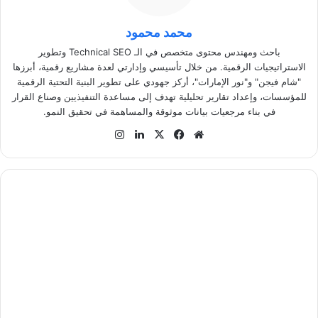
محمد محمود
باحث ومهندس محتوى متخصص في الـ Technical SEO وتطوير
الاستراتيجيات الرقمية. من خلال تأسيسي وإدارتي لعدة مشاريع رقمية، أبرزها
"شام فيجن" و"نور الإمارات"، أركز جهودي على تطوير البنية التحتية الرقمية
للمؤسسات، وإعداد تقارير تحليلية تهدف إلى مساعدة التنفيذيين وصناع القرار
في بناء مرجعيات بيانات موثوقة والمساهمة في تحقيق النمو.
موق
في
‫X
لينك
انس
ع
سب
دإن
تقر
الوي
وك
ام
ب
ك
ي
ف
ت
و
ا
ج
ه
ز