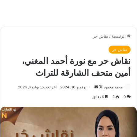
الرئيسية
/
نقاش حر
نقاش حر
نقاش حر مع نورة أحمد المغني،
أمين متحف الشارقة للتراث
محمد محمود
ت
أ
نوفمبر 16, 2024
آخر تحديث: يوليو 6, 2026
ا
ر
0
2
6 دقائق
ب
س
ع
ل
ع
ب
ل
ر
ى
ي