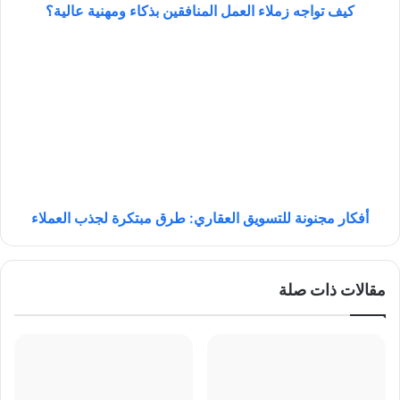
م
كيف تواجه زملاء العمل المنافقين بذكاء ومهنية عالية؟
ل
ا
أ
ء
ف
ا
ك
ل
ا
ع
ر
م
م
ل
ج
ا
ن
ل
و
م
ن
أفكار مجنونة للتسويق العقاري: طرق مبتكرة لجذب العملاء
ن
ة
ا
ل
ف
ل
مقالات ذات صلة
ق
ت
ي
س
ن
و
ب
ي
ذ
ق
ك
ا