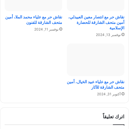
ا
ل
ء
ع
و
ق
نقاش حر مع انتصار معين العبيدلي،
نقاش حر مع علياء محمد الملا، أمين
م
ا
أمين متحف الشارقة للحضارة
متحف الشارقة للفنون
ه
ر
الإسلامية
نوفمبر 11, 2024
ن
ي
نوفمبر 13, 2024
ي
:
ة
ط
ع
ر
ا
ق
ل
م
ي
ب
ة
ت
؟
ك
نقاش حر مع علياء عبيد الخيال، أمين
ر
متحف الشارقة للآثار
ة
أكتوبر 31, 2024
ل
ج
ذ
اترك تعليقاً
ب
ا
ل