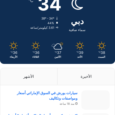
34
℃
و
د
ق
ك
إ
ر
دبي
38º - 34º
44%
ن
ا
3.61 كيلومتر/ساعة
سماء صافية
م
36
36
37
39
38
℃
℃
℃
℃
℃
السبت
الأحد
الأثنين
الثلاثاء
الأربعاء
الأخيرة
الأشهر
سيارات بورش في السوق الإماراتي أسعار
ومواصفات وتكاليف
منذ 18 ساعة