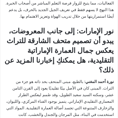
الفعاليات، مما يتيح للزوار فرصة التعلم المباشر من أصحاب الخبرة.
هذا النهج لا يسهم فقط في تعريف الجيل الجديد بالحرف، بل يدعم
أيضًا استمراريتها من خلال تدريب الهواة وتعزيز الاهتمام بها.
نور الإمارات:
إلى جانب المعروضات،
يبدو أن تصميم متحف الشارقة للتراث
يعكس جمال العمارة الإماراتية
التقليدية، هل يمكنكِ إخبارنا المزيد عن
ذلك؟
نورة أحمد المغني:
بالطبع، مبنى المتحف بحد ذاته هو جزء من
التراث. المبنى كان في الأصل بيتًا تقليديًا يعود إلى القرن الثامن
عشر، وسكنه السيد سعيد الطويل، وقد صُمم ليعكس الطراز
المعماري التقليدي الإماراتي. يتميز بوجود الفناء المركزي، والليوان،
والزخارف المتنوعة التي تجسد أصالة العمارة التقليدية. المواد التي
استخدمت في البناء، مثل المرجان والجندل والخشب، كانت