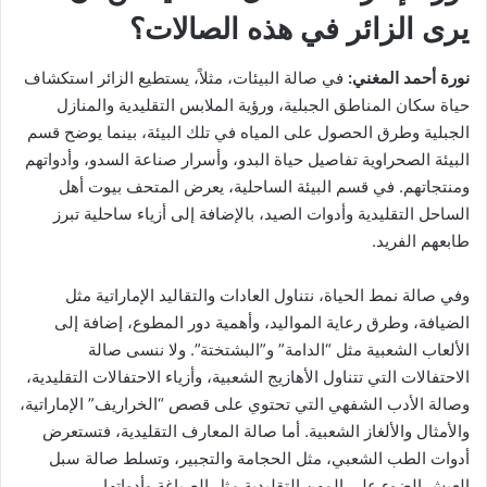
يرى الزائر في هذه الصالات؟
نورة أحمد المغني:
في صالة البيئات، مثلاً، يستطيع الزائر استكشاف
حياة سكان المناطق الجبلية، ورؤية الملابس التقليدية والمنازل
الجبلية وطرق الحصول على المياه في تلك البيئة، بينما يوضح قسم
البيئة الصحراوية تفاصيل حياة البدو، وأسرار صناعة السدو، وأدواتهم
ومنتجاتهم. في قسم البيئة الساحلية، يعرض المتحف بيوت أهل
الساحل التقليدية وأدوات الصيد، بالإضافة إلى أزياء ساحلية تبرز
طابعهم الفريد.
وفي صالة نمط الحياة، نتناول العادات والتقاليد الإماراتية مثل
الضيافة، وطرق رعاية المواليد، وأهمية دور المطوع، إضافة إلى
الألعاب الشعبية مثل “الدامة” و”البشتختة”. ولا ننسى صالة
الاحتفالات التي تتناول الأهازيج الشعبية، وأزياء الاحتفالات التقليدية،
وصالة الأدب الشفهي التي تحتوي على قصص “الخراريف” الإماراتية،
والأمثال والألغاز الشعبية. أما صالة المعارف التقليدية، فتستعرض
أدوات الطب الشعبي، مثل الحجامة والتجبير، وتسلط صالة سبل
العيش الضوء على المهن التقليدية مثل الصياغة وأدواتها.