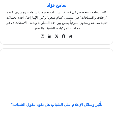
سامح فؤاد
كاتب وباحث متخصص في قطاع السيارات بخبرة 6 سنوات، ومشرف قسم
"رحلات واكتشافات" في منصتي "شام فيجن" و"نور الإمارات". أقدم تحليلات
تقنية معمقة ومحتوى معرفياً يجمع بين دقة المعلومة وشغف الاستكشاف في
مجالات المركبات، التقنية، والسفر.
موق
في
‫X
لينك
انس
ع
سب
دإن
تقر
الوي
وك
ام
ب
ت
أ
ث
ي
ر
و
س
ا
ئ
ل
تأثير وسائل الإعلام على الشباب هل تقود عقول الشباب؟
ا