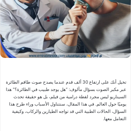
X
د
ا
إ
ل
ك
ت
ر
و
ن
ي
ا
تخيل أنك على ارتفاع 30 ألف قدم عندما يصدح صوت طاقم الطائرة
عبر مكبر الصوت بسؤال مألوف: “هل يوجد طبيب في الطائرة؟” هذا
السيناريو ليس مجرد لقطة درامية من فيلم، بل هو حقيقة تحدث
يوميًا حول العالم. في هذا المقال، سنتناول الأسباب وراء طرح هذا
السؤال، الحالات الطبية التي قد تواجه الطيارين والركاب، وكيفية
التعامل معها.