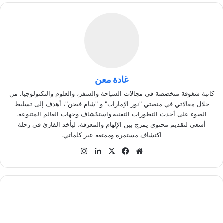
غادة معن
كاتبة شغوفة متخصصة في مجالات السياحة والسفر، والعلوم والتكنولوجيا. من
خلال مقالاتي في منصتي "نور الإمارات" و "شام فيجن"، أهدف إلى تسليط
الضوء على أحدث التطورات التقنية واستكشاف وجهات العالم المتنوعة.
أسعى لتقديم محتوى يمزج بين الإلهام والمعرفة، ليأخذ القارئ في رحلة
اكتشاف مستمرة وممتعة عبر كلماتي.
موق
في
‫X
لينك
انس
ع
سب
دإن
تقر
الوي
وك
ام
ب
ت
أ
ث
ي