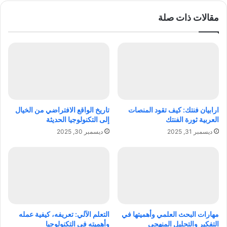
ت
ل
مقالات ذات صلة
ؤ
:
ث
ا
ر
ل
ا
أ
ل
ن
أ
و
ط
ا
ع
ع
م
،
ارابيان فنتك: كيف تقود المنصات
تاريخ الواقع الافتراضي من الخيال
ة
ا
العربية ثورة الفنتك
إلى التكنولوجيا الحديثة
ع
ل
ديسمبر 31, 2025
ديسمبر 30, 2025
ل
ت
ى
ح
ح
د
ا
ي
ل
ا
ت
ت
ك
،
ا
و
مهارات البحث العلمي وأهميتها في
التعلم الآلي: تعريفه، كيفية عمله
ل
س
التفكير والتحليل المنهجي
وأهميته في التكنولوجيا