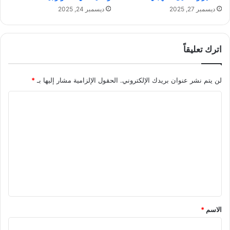
ن
ي
ديسمبر 27, 2025
ديسمبر 24, 2025
ف
ا
س
س
ي
ا
ة
ت
اترك تعليقاً
ا
ل
م
لن يتم نشر عنوان بريدك الإلكتروني.
الحقول الإلزامية مشار إليها بـ
*
و
ا
ا
ر
ل
د
ت
ا
ل
ع
ب
ل
ش
ي
ر
ي
ق
ة
*
الاسم
*