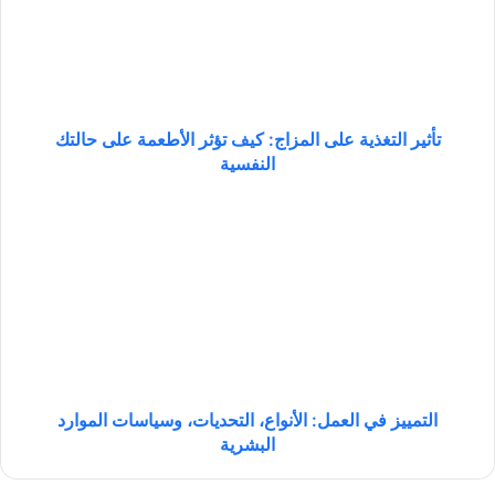
ر
ا
ل
ت
غ
ذ
تأثير التغذية على المزاج: كيف تؤثر الأطعمة على حالتك
ي
النفسية
ة
ع
ا
ل
ل
ى
ت
ا
م
ل
ي
م
ي
ز
ز
ا
ف
ج
ي
:
ا
التمييز في العمل: الأنواع، التحديات، وسياسات الموارد
ك
ل
البشرية
ي
ع
ف
م