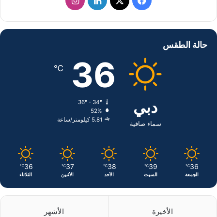
ف
ل
ا
ي
X
ي
ن
س
ن
س
حالة الطقس
ب
ك
ت
36
℃
و
د
ق
ك
إ
ر
دبي
36º - 34º
52%
ن
ا
5.81 كيلومتر/ساعة
سماء صافية
م
36
37
38
39
36
℃
℃
℃
℃
℃
الجمعة
السبت
الأحد
الأثنين
الثلاثاء
الأخيرة
الأشهر