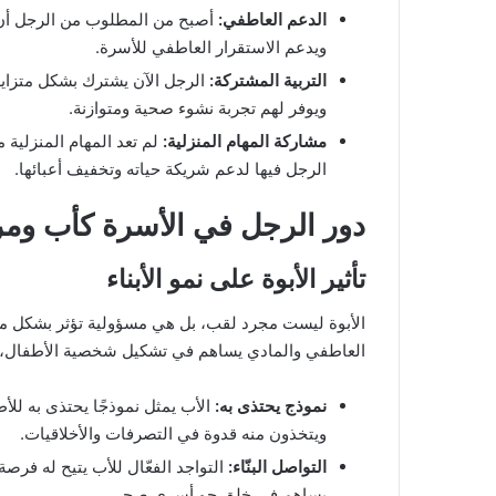
الدعم العاطفي
:
أصبح من المطلوب من الرجل أن يكو
ويدعم الاستقرار العاطفي للأسرة.
التربية المشتركة
:
الرجل الآن يشترك بشكل متزايد ف
ويوفر لهم تجربة نشوء صحية ومتوازنة.
مشاركة المهام المنزلية
:
لم تعد المهام المنزلية
الرجل فيها لدعم شريكة حياته وتخفيف أعبائها.
دور الرجل في الأسرة كأب ومر
تأثير الأبوة على نمو الأبناء
الأبوة ليست مجرد لقب، بل هي مسؤولية تؤثر بشكل مب
العاطفي والمادي يساهم في تشكيل شخصية الأطفال، وي
نموذج يحتذى به
:
الأب يمثل نموذجًا يحتذى به لل
ويتخذون منه قدوة في التصرفات والأخلاقيات.
التواصل البنّاء
:
التواجد الفعّال للأب يتيح له فرصة
يساهم في خلق جو أسري صحي.