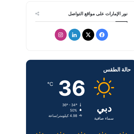
نور الإمارات على مواقع التواصل
ف
ل
ا
ي
X
ي
ن
س
ن
س
حالة الطقس
ب
ك
ت
36
و
د
ق
℃
ك
إ
ر
دبي
36º - 34º
ن
ا
50%
4.98 كيلومتر/ساعة
م
سماء صافية