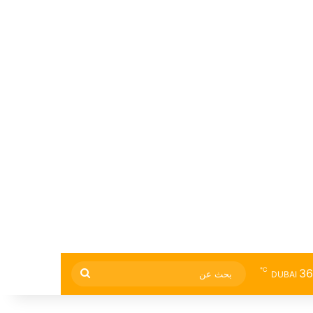
℃
36
بحث
DUBAI
عن