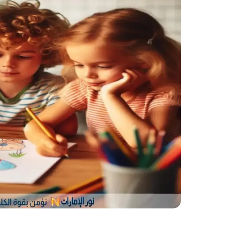
إ
ل
ك
ت
ر
و
ن
ي
ا