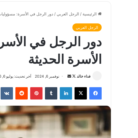
الرئيسية
/
الرجل العربي
/
دور الرجل في الأسرة: مسؤوليات 
الرجل العربي
دور الرجل في الأسر
الأسرة الحديثة
فداء خالد
ت
أ
نوفمبر 6, 2024
آخر تحديث: يوليو 6, 2026
ا
ر
فيسبوك
‫X
لينكدإن
‏Tumblr
بينتيريست
‏Reddit
‏te
ب
س
ع
ل
ع
ب
ل
ر
ى
ي
X
د
ا