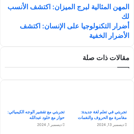
ا
ب
ك
ت
المهن المثالية لبرج الميزان: اكتشف الأنسب
ل
و
د
ق
لك
م
ك
إ
ر
ه
ن
ا
أ
أضرار التكنولوجيا على الإنسان: اكتشف
ن
م
ض
الأضرار الخفية
ا
ر
ل
ا
م
ر
ث
ا
مقالات ذات صلة
ا
ل
ل
ت
ي
ك
ة
ن
ل
و
ب
ل
ر
و
ج
ج
تجربتي في تعلم لغة جديدة:
تجربتي مع تقشير الوجه الكيميائي:
ا
ي
مغامرة مع الحروف والنغمات
حوار مع خلود عبدالله
ل
ا
م
ع
ديسمبر 13, 2024
ديسمبر 1, 2024
ي
ل