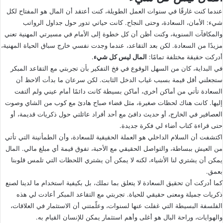
عندما كنت غارقًا في سنوات العمل الطويلة، كنت أعتقد أن المال هو المفتاح لكل
شيء: الأمان، السعادة، وحتى النجاح. كانت حياتي تدور حول جداول الرواتب
والمكافآت السنوية، وكنت أظن أن كل خطوة إلى الأمام في مسيرتي المهنية تعني
مزيدًا من السعادة. لكن بعد التقاعد، عندما وجدت نفسي خارج سباق الحياة المهنية،
أدركت حقيقة مختلفة تمامًا:
المال ليس كل شيء
.
في البداية، كان من السهل الوقوع في فخ التفكير بأن تجربتي مع التقاعد المبكر
ستجعلني أقل قيمة بسبب غياب الدخل الثابت. لكن سرعان ما بدأت ألاحظ أن
السعادة تأتي من أماكن أخرى، أماكن بسيطة كانت دائمًا أمام عيني ولم ألتفت
إليها. كانت هناك لحظات صغيرة، مثل قضاء صباح هادئ مع كوب من الشاي وصوت
العصافير في الخارج، أو حديث دافئ مع أحد أفراد عائلتي حول ذكريات قديمة، أو
حتى قراءة كتاب أضاء لي فكرة جديدة.
اكتشفت أن السلام الداخلي هو العملة الحقيقية للسعادة، وأن الطمأنينة التي تأتي
من العيش ببساطة، والتواصل الحقيقي مع الأحبة، تفوق قيمة أي مبلغ مالي. المال
يمكن أن يشتري لنا الأشياء، لكنه لا يمكن أن يشتري اللحظات التي تلمس قلوبنا
بعمق.
كما أدركت أن تحقيق السعادة لا يتعلق بما نملك، بل بكيفية استخدام ما لدينا لصنع
ذكريات جميلة ومعنى حقيقي للحياة. تجربتي مع التقاعد المبكر أعادت لي هذه
الفلسفة البسيطة التي غفلت عنها لسنوات، وعلّمتني أن الاستثمار في العلاقات،
والهوايات، وراحة البال هو أغلى وأهم استثمار يمكن للإنسان القيام به.