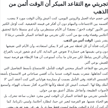
تجربتي مع التقاعد المبكر أن الوقت أثمن من
الذهب
في خضم حياة العمل والروتين اليومي، كنت أعيش وكأن الوقت مورد لا ينضب،
أقسمه بين الاجتماعات والمهام دون أن أفكر في قيمته الحقيقية. كنت أؤجل الكثير
من الأمور “لوقت لاحق”، معتقدًا أن الأيام ستنتظرني، وأن لدي متسعًا دائمًا لتحقيق
أحلامي وقضاء وقت مع من أحب. لكن تجربتي مع التقاعد المبكر علّمتني درسًا لا
يقدر بثمن:
الوقت أثمن من الذهب
.
أدركت فجأة أن كل لحظة تمر هي كنز لا يمكن استعادته، وأن الأيام التي نعيشها
دون وعي بقيمتها هي خسارة لا تعوض. في البداية، كان لدي شعور غريب بالفراغ،
وكأن الزمن يتباطأ، لكن سرعان ما بدأت أستوعب أن هذا الإبطاء هو فرصة ثمينة
للعيش بوعي أكبر.
تجربتي مع التقاعد المبكر منحتني الوقت للتأمل، للاستمتاع بأبسط التفاصيل التي
كنت أتجاهلها. شعرت بقيمة الوقت عندما بدأت أقضي صباحاتي في الاستمتاع بأشعة
الشمس الدافئة، وفي التأمل بصمت أو ممارسة هواياتي التي كنت أعتقد أنني “لا
أملك وقتًا لها”. أصبحت أعيش كل لحظة وكأنها الأخيرة، أقدّر نسمات الهواء، وأستمع
لأصوات الطبيعة، وأتفاعل بشكل أعمق مع من حولي.
علّمتني تجربتي مع التقاعد المبكر أن الوقت ليس مجرد عقارب ساعة تتحرك، بل
هو الحياة نفسها. هو الفرصة لنعبر عن حبنا، لنطارد أحلامنا، ولنبني ذكرياتنا. كما
أدركت أن إدارة الوقت بحكمة ليست فقط مهارة، بل هي فن يعيد تعريف معنى