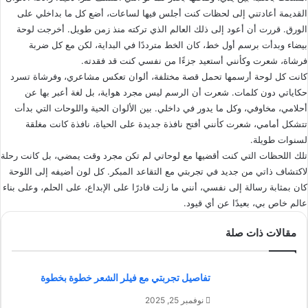
القديمة أعادتني إلى لحظات كنت أجلس فيها لساعات، أضع كل ما بداخلي على
الورق. قررت أن أعود إلى ذلك العالم الذي تركته منذ زمن طويل. أخرجت لوحة
بيضاء وبدأت برسم أول خط، كان الخط مترددًا في البداية، لكن مع كل ضربة
فرشاة، شعرت وكأنني أستعيد جزءًا من نفسي كنت قد فقدته.
كانت كل لوحة أرسمها تحمل قصة مختلفة، ألوان تعكس مشاعري، وفرشاة تسرد
حكاياتي دون كلمات. شعرت أن الرسم ليس مجرد هواية، بل لغة أعبر بها عن
أحلامي، مخاوفي، وكل ما يدور في داخلي. بين الألوان الحية واللوحات التي بدأت
تتشكل أمامي، شعرت كأنني أفتح نافذة جديدة على الحياة، نافذة كانت مغلقة
لسنوات طويلة.
تلك اللحظات التي كنت أقضيها مع لوحاتي لم تكن مجرد وقت يمضي، بل كانت رحلة
لاكتشاف ذاتي من جديد في تجربتي مع التقاعد المبكر. كل لون أضيفه إلى اللوحة
كان بمثابة رسالة إلى نفسي، أنني ما زلت قادرًا على الإبداع، على الحلم، وعلى بناء
عالم خاص بي، بعيدًا عن أي قيود.
مقالات ذات صلة
تفاصيل تجربتي مع فيلر الشعر خطوة بخطوة
نوفمبر 25, 2025