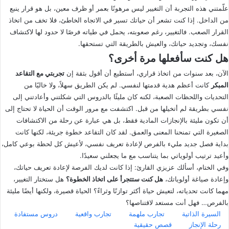
علّمتني هذه التجربة أن التغيير ليس مرهونًا بعمر أو ظرف معين، بل هو قرار ينبع
من الداخل. إذا كنت تشعر أن حياتك تسير في الاتجاه الخاطئ، فلا تخف من اتخاذ
القرار الصعب. فالتغيير، رغم صعوبته، يحمل في طياته فرصًا لا حدود لها لاكتشاف
نفسك، وتجديد حياتك، والعيش بالطريقة التي تستحقها.
هل كنت سأفعلها مرة أخرى؟
الآن، بعد سنوات من اتخاذ قراري، أستطيع أن أقول بثقة إن
تجربتي مع التقاعد
المبكر
كانت أعظم هدية قدمتها لنفسي. لم يكن الطريق سهلاً، ولا خاليًا من
التحديات واللحظات الصعبة، لكنه كان مليئًا بالدروس التي شكلتني وأعادتني إلى
نفسي بطريقة لم أتخيلها من قبل. اكتشفت مع مرور الوقت أن الحياة لا تحتاج إلى
أن تكون مليئة بالإنجازات المادية فقط، بل هي عبارة عن رحلة من الاكتشافات
الصغيرة التي تمنحنا المعنى والعمق. لقد كان التقاعد خطوة جريئة، لكنها كانت
بداية فصل جديد مليء بالفرص لإعادة تعريف نفسي، لأعيش كل لحظة بوعي كامل،
وأعيد ترتيب أولوياتي بما يتناسب مع ما يجعلني سعيدًا.
وفي الختام، أسألك عزيزي القارئ: إذا كانت لديك الفرصة لإعادة تعريف حياتك،
وإعادة صياغة أولوياتك،
هل كنت ستتجرأ على اتخاذ الخطوة؟
هل ستختار التغيير،
مهما كانت تحدياته، لتعيش حياة أكثر توازنًا وثراءً؟ الحياة قصيرة، ولكنها أيضًا مليئة
بالفرص… فهل أنت مستعد لاقتناصها؟
السيرة الذاتية
تجارب ملهمة
تجارب واقعية
دروس مستفادة
رحلة الإنجاز
قصص حقيقية