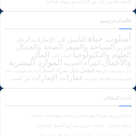
الثقافة والفنون، فإن نور الإمارات هو وجهتك المثالية.
الأقسام الرئيسية
أسلوب حياة
التأمين في الإمارات
الرجل
الصحة والجمال
السياحة والسفر
العربي
المال
العلوم والتكنولوجيا
القيادة الآمن
الموارد البشرية
والأعمال
المرأة العربية
دليل شراء السيارات
تربية الطفل
عالم
تجارب ومراجعات
عالم السيارات
عقارات الإمارات
نور كاست
المجوهرات والأحجار الكريمة
أحدث المقالات
سيارات بورش في السوق الإماراتي أسعار ومواصفات وتكاليف
أسعار وطرازات سيارات جي إم سي في السوق الإماراتي
كل ما يخص سيارات بي إم دبليو في سوق الإمارات حالياً