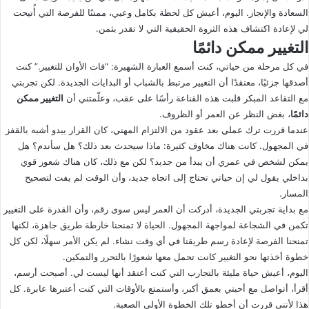
السعادة والإنجاز. اليوم، أعيش كل لحظة بكامل وعيي، ممتنًا للفرصة التي أُتيحت
لي لإعادة اكتشاف هذه الثروة الحقيقية التي لا تقدر بثمن.
التغيير ممكن دائمًا
في كل مرحلة من حياتي، كنت أسمع العبارة الشهيرة: “فات الأوان للتغيير.” كنت
أصدقها جزئيًا، معتقدًا أن التغيير مرتبط بالشباب أو البدايات الجديدة. لكن تجربتي
مع التقاعد المبكر قلبت هذه القناعة رأسًا على عقب، وعلّمتني أن
التغيير ممكن
دائمًا
، بغض النظر عن العمر أو الظروف.
عندما قررت ترك عملي بعد عقود من الالتزام المهني، كان القرار يبدو أشبه بالقفز
في المجهول. كانت هناك مخاوف كثيرة: ماذا سيحدث بعد ذلك؟ هل سأندم؟ هل
يمكن لشخص في عمري أن يبدأ من جديد؟ لكن مع ذلك، كان هناك شعور قوي
بداخلي يقول لي إن حياتي تحتاج إلى اتجاه جديد، وأن الوقت لم يفت لتصحيح
المسار.
مع بداية تجربتي الجديدة، أدركت أن العمر ليس سوى رقم، وأن القدرة على التغيير
تكمن في الشجاعة لمواجهة المجهول. الحياة لا تمنحنا خارطة طريق جاهزة، لكنها
تمنحنا الفرصة لإعادة رسم طريقنا في أي وقت نشاء. لم يكن الأمر سهلًا، لكن كل
خطوة أخذتها نحو التغيير كانت تحمل معها شعورًا بالتحرر والتمكين.
اليوم، أعيش حياة مليئة بالتجارب التي كنت أعتقد أنها ليست لي. أصبحت أرسم،
أقرأ، أتواصل مع أحبتي بعمق أكبر، وأستمتع بالأوقات التي كنت أعتبرها عابرة. كل
هذا لأنني قررت أن أخطو تلك الخطوة الأولى الصعبة.