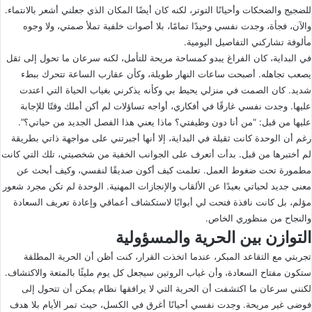
للضجيج والضحكات وأحيانًا التوتر، لكنه كان أيضًا المكان الذي جعلني أشعر بالانتماء.
والآن، فجأة، وجدت نفسي وحيدًا تمامًا، بلا أصوات خلفية تملأ صمتي، ولا وجوه
مألوفة تشاركني التفاصيل اليومية.
في البداية، كان الفراغ يبدو كمساحة مريحة للتأمل، لكنه سرعان ما تحول إلى ثقل
يصعب تجاهله. أصبحت ساعات النهار طويلة، وكأن عقارب الساعة تتحرك ببطء
شديد. كان الصمت في منزلي يحيط بي وكأنه يذكرني بغياب الحياة التي اعتدت
عليها. وجدت نفسي غارقًا في أفكاري، أواجه تساؤلات لم أكن أملك وقتًا للإجابة
عليها من قبل: “من أنا دون وظيفتي؟ ماذا يعني هذا الفصل الجديد من حياتي؟”.
رغم أن الوحدة كانت ثقيلة في البداية، إلا أنها أجبرتني على مواجهة ذاتي بطريقة
لم أختبرها من قبل. بدأت أتعرف على الجوانب الخفية من شخصيتي، تلك التي كانت
مطمورة تحت ضغوط العمل. تعلمت كيف أكون صديقًا لنفسي، وكيف أبحث عن
معنى جديد لحياتي بعيدًا عن الألقاب والإنجازات المهنية. الوحدة لم تكن مجرد شعور
مؤلم، بل كانت نافذة فتحت لي أبوابًا لاستكشاف أعماقي وإعادة تعريف السعادة
والنجاح من منظوري الخاص.
التوازن بين الحرية والمسؤولية
تجربتي مع التقاعد المبكر، عندما اتخذت القرار، كنت أظن أن الحرية المطلقة
ستكون مفتاح السعادة، وأن غياب الروتين سيجعل كل يوم مليئًا بالمتعة والاكتشاف.
لكنني سرعان ما اكتشفت أن الحرية التي لا يرافقها نظام يمكن أن تتحول إلى
فوضى غير مريحة. وجدت نفسي أحيانًا أغرق في الكسل، حيث تمر الأيام بلا هدف