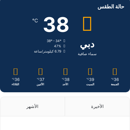
س
ن
س
حالة الطقس
ب
ك
ت
38
℃
و
د
ق
ك
إ
ر
دبي
38º - 34º
47%
ن
ا
6.79 كيلومتر/ساعة
سماء صافية
م
36
37
38
39
36
℃
℃
℃
℃
℃
الجمعة
السبت
الأحد
الأثنين
الثلاثاء
الأخيرة
الأشهر