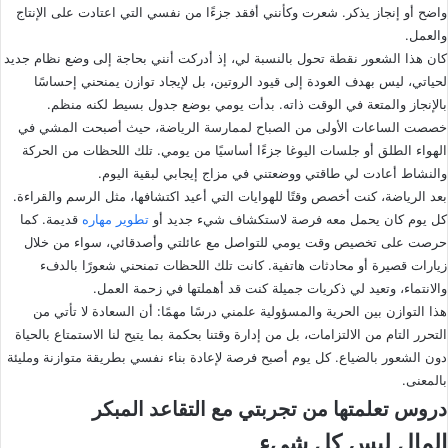
واضح أو إنجاز يذكر. شعرت وكأنني أفقد جزءًا من نفسي التي اعتادت على الإنتاج
والعمل.
كان هذا الشعور نقطة تحول بالنسبة لي، إذ أدركت أنني بحاجة إلى وضع نظام جديد
لحياتي، ليس بهدف العودة إلى قيود الروتين، بل لإيجاد توازن يمنحني إحساسًا
بالإنجاز والمتعة في الوقت ذاته. بدأت يومي بوضع جدول بسيط لكنه منظم.
خصصت الساعات الأولى من الصباح لممارسة الرياضة، حيث أصبحت المشي في
الهواء الطلق أو جلسات اليوغا جزءًا أساسيًا من يومي. تلك اللحظات من الحركة
والنشاط أعادت لي طاقتي ووضعتني في مزاج إيجابي لبقية اليوم.
بعد الرياضة، كنت أخصص وقتًا للهوايات التي أعيد اكتشافها، مثل الرسم والقراءة.
كل يوم كان يحمل معه فرصة لاستكشاف شيء جديد أو
تطوير مهاره
قديمة. كما
حرصت على تخصيص وقت يومي للتواصل مع عائلتي وأصدقائي، سواء من خلال
زيارات قصيرة أو محادثات هاتفية. كانت تلك اللحظات تمنحني شعورًا بالدفء
والانتماء، وتعيد لي ذكريات جميلة كنت قد أهملتها في زحمة العمل.
هذا التوازن بين الحرية والمسؤولية علمني درسًا مهمًا: أن السعادة لا تأتي من
التحرر التام من الالتزامات، بل من إدارة وقتنا بحكمة بما يتيح لنا الاستمتاع بالحياة
دون الشعور بالضياع. كل يوم أصبح فرصة لإعادة بناء نفسي بطريقة متوازنة ومليئة
بالمعنى.
دروس تعلمتها من تجربتي مع التقاعد المبكر
المال ليس كل شيء