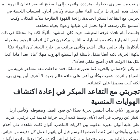
نهضت من سريري بخطوات مترددة، واتجهت إلى المطبخ لتحضير فنجان القهوة. لم
أتعجل هذه المرة، بل تركت الماء يغلي ببطء، وكأنني أحاول استيعاب اللحظة في
تجربتي مع التقاعد المبكر الجديدة. رائحة القهوة الطازجة ملأت المكان، وكنت
أستمتع بكل رشفة، كأنها تحمل في طياتها وعودًا بحياة مختلفة.
جلست أمام نافذة غرفة المعيشة، حيث كان المشهد مألوفًا لكنه بدا مختلفًا في ذلك
اليوم. الشوارع مكتظة بالسيارات، الناس يركضون في كل اتجاه، الوجوه مشغولة
بأفكارها، وأنا جالس هناك، أشعر وكأنني مراقب من خارج اللعبة. كان الهواء نقيًا
بنكهة الحرية، لكنه أيضًا مثقل بأسئلة لم أستطع الهروب منها: “ماذا بعد؟ ماذا أفعل
بكل هذا الوقت الذي أصبح ملكي فجأة؟”.
لم يكن الإحساس بالحرية كما تصورته تمامًا، فقد تداخلت معه مشاعر غريبة من
الضياع والتردد. شعرت وكأنني أقف على حافة عالم جديد، لا أعرف أين يؤدي بي،
لكنه كنت مصممًا على اكتشافه.
تجربتي مع التقاعد المبكر في إعادة اكتشاف
الهوايات المنسية
مع مرور الأيام، بدأت أتنفس بحرية بعيدًا عن قيود العمل وضغوطه، وكأنني أزيل
الغبار عن روحي. في أحد الأيام، وبينما كنت أرتب خزانة قديمة في غرفتي، عثرت
على علبة ألوان مغبرة مدفونة بين ذكريات الماضي. ألوان كانت شاهدة على أحلام
شبابي وأوقاتي التي كنت أخصصها للرسم قبل أن يلتهم العمل كل دقيقة من حياتي.
أمسكت بالعلبة بين يدي، وفتحتها بحذر كما لو أنني أكتشف كنزًا دفينًا. رائحة الألوان