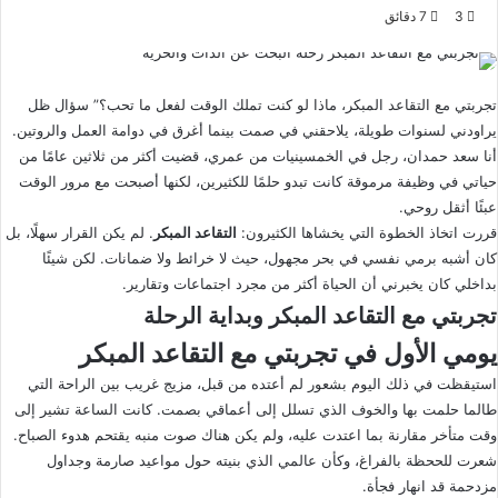
ا
ر
3
7 دقائق
ب
س
ع
ل
ع
ب
تجربتي مع التقاعد المبكر، ماذا لو كنت تملك الوقت لفعل ما تحب؟” سؤال ظل
ل
ر
يراودني لسنوات طويلة، يلاحقني في صمت بينما أغرق في دوامة العمل والروتين.
ى
ي
أنا سعد
حمدان، رجل في الخمسينيات من عمري، قضيت أكثر من ثلاثين عامًا من
X
د
حياتي في وظيفة مرموقة كانت تبدو حلمًا للكثيرين، لكنها أصبحت مع مرور الوقت
ا
عبئًا أثقل روحي.
إ
قررت اتخاذ الخطوة التي يخشاها الكثيرون:
التقاعد المبكر
. لم يكن القرار سهلًا، بل
ل
كان أشبه برمي نفسي في بحر مجهول، حيث لا خرائط ولا ضمانات. لكن شيئًا
ك
بداخلي كان يخبرني أن الحياة أكثر من مجرد اجتماعات وتقارير.
ت
تجربتي مع التقاعد المبكر وبداية الرحلة
ر
يومي الأول في تجربتي مع التقاعد المبكر
و
ن
استيقظت في ذلك اليوم بشعور لم أعتده من قبل، مزيج غريب بين الراحة التي
ي
طالما حلمت بها والخوف الذي تسلل إلى أعماقي بصمت. كانت الساعة تشير إلى
ا
وقت متأخر مقارنة بما اعتدت عليه، ولم يكن هناك صوت منبه يقتحم هدوء الصباح.
شعرت للححظة بالفراغ، وكأن عالمي الذي بنيته حول مواعيد صارمة وجداول
مزدحمة قد انهار فجأة.