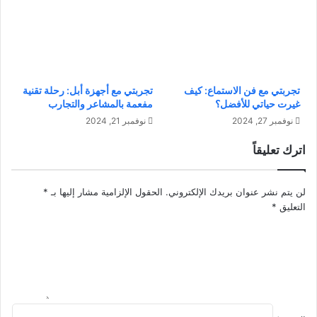
ز
ى
ا
ا
ن
ل
:
إ
ا
ن
ك
س
تجربتي مع فن الاستماع: كيف
تجربتي مع أجهزة أبل: رحلة تقنية
ت
ا
غيرت حياتي للأفضل؟
مفعمة بالمشاعر والتجارب
ش
ن
نوفمبر 27, 2024
نوفمبر 21, 2024
ف
:
ا
ا
اترك تعليقاً
ل
ك
أ
ت
ن
ش
لن يتم نشر عنوان بريدك الإلكتروني.
الحقول الإلزامية مشار إليها بـ
*
س
ف
التعليق
*
ب
ا
ل
ل
ك
أ
ض
ر
ا
ر