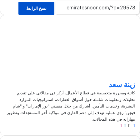
نسخ الرابط
زينة سعد
كاتبة ومحررة متخصصة في قطاع الأعمال، أركز في مقالاتي على تقديم
تحليلات ومعلومات شاملة حول أسواق العقارات، استراتيجيات الموارد
البشرية، وخدمات التأمين. أشارك من خلال منصتي "نور الإمارات" و "شام
فيجن" رؤى عملية تهدف إلى دعم القارئ في مواكبة آخر المستجدات وتطوير
مهاراته في هذه المجالات.
ف
ل
ا
ي
X
ي
ن
س
ن
س