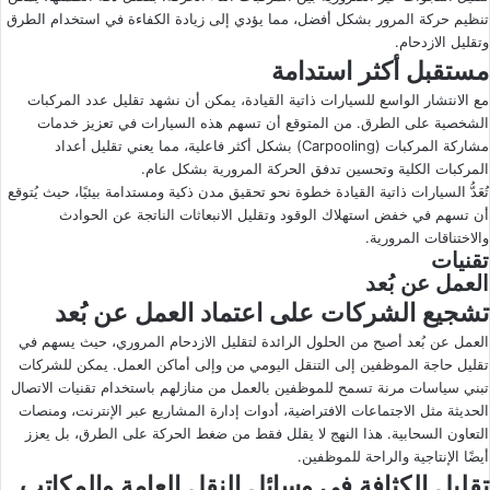
تنظيم حركة المرور بشكل أفضل، مما يؤدي إلى زيادة الكفاءة في استخدام الطرق
وتقليل الازدحام.
مستقبل أكثر استدامة
مع الانتشار الواسع للسيارات ذاتية القيادة، يمكن أن نشهد تقليل عدد المركبات
الشخصية على الطرق. من المتوقع أن تسهم هذه السيارات في تعزيز خدمات
مشاركة المركبات (Carpooling) بشكل أكثر فاعلية، مما يعني تقليل أعداد
المركبات الكلية وتحسين تدفق الحركة المرورية بشكل عام.
تُعَدُّ السيارات ذاتية القيادة خطوة نحو تحقيق مدن ذكية ومستدامة بيئيًا، حيث يُتوقع
أن تسهم في خفض استهلاك الوقود وتقليل الانبعاثات الناتجة عن الحوادث
والاختناقات المرورية.
تقنيات
العمل عن بُعد
تشجيع الشركات على اعتماد العمل عن بُعد
العمل عن بُعد أصبح من الحلول الرائدة لتقليل الازدحام المروري، حيث يسهم في
تقليل حاجة الموظفين إلى التنقل اليومي من وإلى أماكن العمل. يمكن للشركات
تبني سياسات مرنة تسمح للموظفين بالعمل من منازلهم باستخدام تقنيات الاتصال
الحديثة مثل الاجتماعات الافتراضية، أدوات إدارة المشاريع عبر الإنترنت، ومنصات
التعاون السحابية. هذا النهج لا يقلل فقط من ضغط الحركة على الطرق، بل يعزز
أيضًا الإنتاجية والراحة للموظفين.
تقليل الكثافة في وسائل النقل العامة والمكاتب