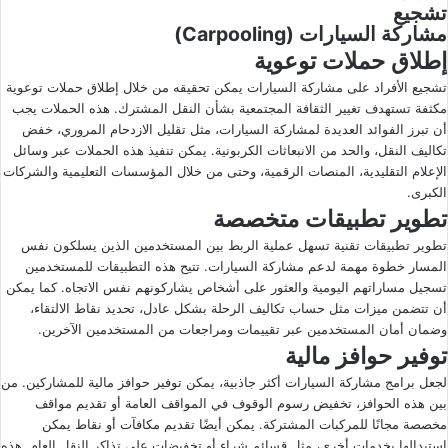
تشجيع
مشاركة السيارات
(Carpooling)
إطلاق حملات توعوية
تشجيع الأفراد على مشاركة السيارات يمكن تحقيقه من خلال إطلاق حملات توعوية
مكثفة تستهدف تغيير الثقافة المجتمعية بشأن النقل المشترك. هذه الحملات يجب
أن تبرز الفوائد العديدة لمشاركة السيارات، مثل تقليل الازدحام المروري، خفض
تكاليف النقل، والحد من الانبعاثات الكربونية. يمكن تنفيذ هذه الحملات عبر وسائل
الإعلام التقليدية، المنصات الرقمية، وحتى من خلال المؤسسات التعليمية والشركات
الكبرى.
تطوير تطبيقات متخصصة
تطوير تطبيقات تقنية تسهل عملية الربط بين المستخدمين الذين يسلكون نفس
المسار خطوة مهمة لدعم مشاركة السيارات. تتيح هذه التطبيقات للمستخدمين
تسجيل مساراتهم اليومية والعثور على أشخاص يشاركونهم نفس الاتجاه. كما يمكن
أن تتضمن ميزات مثل حساب تكاليف الرحلة بشكل عادل، تحديد نقاط الالتقاء،
وضمان أمان المستخدمين عبر تقييمات ومراجعات من المستخدمين الآخرين.
توفير حوافز مالية
لجعل برامج مشاركة السيارات أكثر جاذبية، يمكن توفير حوافز مالية للمشاركين. من
بين هذه الحوافز، تخفيض رسوم الوقوف في المواقف العامة أو تقديم مواقف
مخصصة مجانًا للمركبات المشتركة. يمكن أيضًا تقديم مكافآت أو نقاط يمكن
استبدالها بخدمات أخرى، مثل قسائم شراء أو تخفيضات على تذاكر النقل العام. هذه