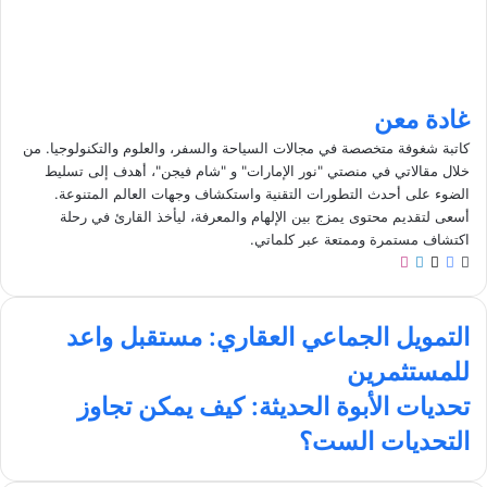
غادة معن
كاتبة شغوفة متخصصة في مجالات السياحة والسفر، والعلوم والتكنولوجيا. من
خلال مقالاتي في منصتي "نور الإمارات" و "شام فيجن"، أهدف إلى تسليط
الضوء على أحدث التطورات التقنية واستكشاف وجهات العالم المتنوعة.
أسعى لتقديم محتوى يمزج بين الإلهام والمعرفة، ليأخذ القارئ في رحلة
اكتشاف مستمرة وممتعة عبر كلماتي.
م
ف
ل
ا
و
ي
X
ي
ن
ق
س
ن
س
ا
ع
ب
ك
ت
التمويل الجماعي العقاري: مستقبل واعد
ل
ا
و
د
ق
للمستثمرين
ت
ل
ك
إ
ر
م
و
ن
ا
ت
تحديات الأبوة الحديثة: كيف يمكن تجاوز
و
ي
م
ح
التحديات الست؟
ي
ب
د
ل
ي