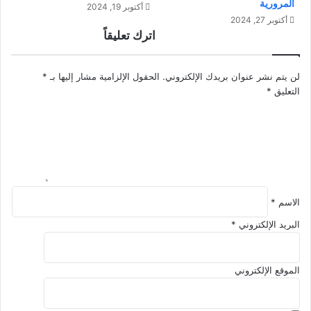
المرورية
أكتوبر 19, 2024
ا
ن
أكتوبر 27, 2024
ع
ت
اترك تعليقاً
د
ج
ل
ا
ل
و
لن يتم نشر عنوان بريدك الإلكتروني.
الحقول الإلزامية مشار إليها بـ
*
م
ز
التعليق
*
س
ا
ت
ل
ث
ت
م
ح
ر
د
ي
ي
ن
ا
الاسم
*
ت
ا
البريد الإلكتروني
*
ل
س
ت
الموقع الإلكتروني
؟