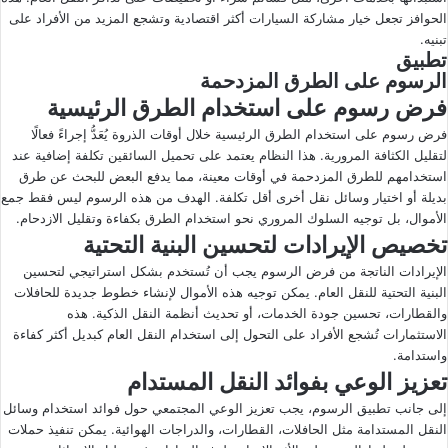
الحوافز تجعل خيار مشاركة السيارات أكثر اقتصادية وتشجع المزيد من الأفراد على
تبنيه.
تطبيق
الرسوم على الطرق المزدحمة
فرض رسوم على استخدام الطرق الرئيسية
فرض رسوم على استخدام الطرق الرئيسية خلال أوقات الذروة يُعَدُّ إجراءً فعالًا
لتقليل الكثافة المرورية. هذا النظام يعتمد على تحميل السائقين تكلفة إضافية عند
استخدامهم للطرق المزدحمة في أوقات معينة، مما يدفع البعض للبحث عن طرق
بديلة أو اختيار وسائل نقل أخرى أقل تكلفة. الهدف من هذه الرسوم ليس فقط جمع
الأموال، بل توجيه السلوك المروري نحو استخدام الطرق بكفاءة وتقليل الازدحام.
تخصيص الإيرادات لتحسين البنية التحتية
الإيرادات الناتجة من فرض الرسوم يجب أن تُستخدم بشكل استراتيجي لتحسين
البنية التحتية للنقل العام. يمكن توجيه هذه الأموال لإنشاء خطوط جديدة للحافلات
والقطارات، تحسين جودة الخدمات، أو تحديث أنظمة النقل الذكية. هذه
الاستثمارات تُشجع الأفراد على التحول إلى استخدام النقل العام كبديل أكثر كفاءة
واستدامة.
تعزيز الوعي بفوائد النقل المستدام
إلى جانب تطبيق الرسوم، يجب تعزيز الوعي المجتمعي حول فوائد استخدام وسائل
النقل المستدامة مثل الحافلات، القطارات، والدراجات الهوائية. يمكن تنفيذ حملات