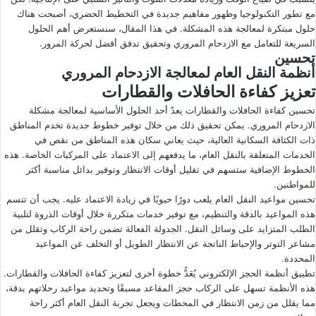
مع تطور التكنولوجيا وظهور مفاهيم جديدة في التخطيط الحضري، أصبحت هناك
ى
ي
حلول مبتكرة لمعالجة هذه المشكلة. في هذا المقال، سنستعرض أهم الحلول
X
د
السريعة للتعامل مع الازدحام المروري وتحقيق تدفق أفضل لحركة المرور.
ا
تحسين
إ
أنظمة النقل العام لمعالجة
الازدحام المروري
ل
تعزيز كفاءة الحافلات والقطارات
ك
تحسين كفاءة الحافلات والقطارات يعدّ أحد الحلول الأساسية لمعالجة مشكلة
ت
الازدحام المروري. يمكن تحقيق ذلك من خلال توفير خطوط جديدة تخدم المناطق
ر
ذات الكثافة السكانية العالية، حيث يعاني سكان هذه المناطق من نقص في
و
الخدمات المتعلقة بالنقل العام، ما يدفعهم إلى الاعتماد على المركبات الخاصة. هذه
ن
الخطوط الإضافية ستسهم في تقليل أوقات الانتظار وتوفير بدائل مناسبة أكثر
للمواطنين.
ي
تحسين مواعيد النقل العام يلعب دورًا حيويًا في زيادة الاعتماد عليه. يجب أن تتسم
ا
هذه المواعيد بالدقة والتنظيم، مع توفير خدمات متكررة خلال أوقات الذروة لتلبية
الطلب المتزايد على وسائل النقل. الجدولة الفعالة تضمن راحة الركاب وتقلل من
مشاعر التوتر والإحباط الناتجة عن الانتظار الطويل أو التخلف عن المواعيد
المحددة.
تطبيق أنظمة الحجز الإلكتروني يُعَدُّ خطوة أخرى لتعزيز كفاءة الحافلات والقطارات.
هذه الأنظمة تسهل على الركاب حجز المقاعد مسبقًا وتحديد مواعيد رحلاتهم بدقة،
مما يقلل من زمن الانتظار في المحطات ويجعل تجربة النقل العام أكثر راحة