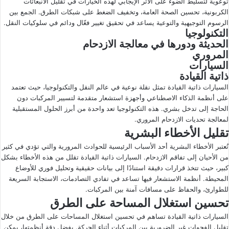
توعوية لتسليط الضوء على الأثر الإيجابي لهذه الخيارات في تقليل الانبعاثات
الكربونية، تحسين الصحة العامة، وتخفيف الضغط على شبكات الطرق. الجمع بين
الرسوم التوجيهية والتوعية يساعد في تحقيق تغيير فعّال ودائم في سلوكيات النقل.
التكنولوجيا
الحديثة ودورها في معالجة الازدحام
المروري
السيارات
ذاتية القيادة
السيارات ذاتية القيادة تمثل نقلة نوعية في عالم النقل والتكنولوجيا، حيث تعتمد
على أنظمة الذكاء الاصطناعي وأجهزة استشعار متقدمة لتسيير المركبات دون
الحاجة إلى تدخل بشري. هذه التكنولوجيا تعد واحدة من أبرز الحلول المستقبلية
لمعالجة تحديات الازدحام المروري.
تقليل الأخطاء البشرية
تُعتبر الأخطاء البشرية أحد الأسباب الرئيسية للحوادث المرورية والتي تؤدي في كثير
من الأحيان إلى تفاقم الازدحام. السيارات ذاتية القيادة تقلل من هذه الأخطاء بشكل
كبير، حيث تتخذ قرارات دقيقة استنادًا إلى بيانات حقيقية وتحليل فوري للأوضاع
المحيطة. أنظمة الاستشعار فيها تساعد في تفادي التصادمات، الاستجابة السريعة
للطوارئ، والحفاظ على مسافات آمنة بين المركبات.
تحسين استغلال المساحة على الطرق
السيارات ذاتية القيادة تساهم في تحسين استغلال المساحات على الطرق من خلال
تقليل الفجوات غير الضرورية بين المركبات أثناء الحركة. بفضل دقة أنظمتها، يمكن