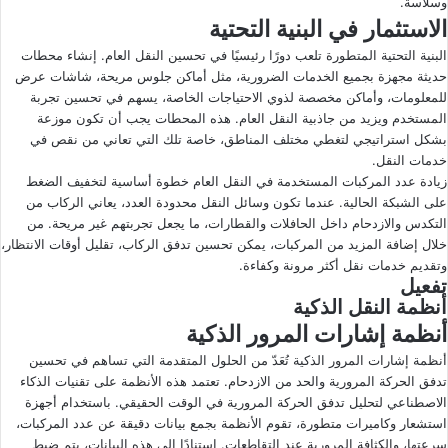
وسلاسة.
الاستثمار في البنية التحتية
البنية التحتية المتطورة تلعب دورًا رئيسيًا في تحسين النقل العام. إنشاء محطات
حديثة مجهزة بجميع الخدمات الضرورية، مثل أماكن جلوس مريحة، شاشات عرض
للمعلومات، وأماكن مخصصة لذوي الاحتياجات الخاصة، يسهم في تحسين تجربة
المستخدم ويزيد من جاذبية النقل العام. هذه المحطات يجب أن تكون موزعة
بشكل استراتيجي لتغطي مختلف المناطق، خاصة تلك التي تعاني من نقص في
خدمات النقل.
زيادة عدد المركبات المستخدمة في النقل العام خطوة أساسية لتخفيف الضغط
على الشبكة الحالية. عندما تكون وسائل النقل محدودة العدد، يعاني الركاب من
التكدس والازدحام داخل الحافلات والقطارات، ما يجعل تجربتهم غير مريحة. من
خلال إضافة المزيد من المركبات، يمكن تحسين تدفق الركاب، تقليل أوقات الانتظار،
وتقديم خدمات نقل أكثر مرونة وكفاءة.
تفعيل
أنظمة النقل الذكية
أنظمة إشارات المرور الذكية
أنظمة إشارات المرور الذكية تُعَدّ من الحلول المتقدمة التي تساهم في تحسين
تدفق الحركة المرورية والحد من الازدحام. تعتمد هذه الأنظمة على تقنيات الذكاء
الاصطناعي لتحليل تدفق الحركة المرورية في الوقت الحقيقي. باستخدام أجهزة
استشعار وكاميرات متطورة، تقوم الأنظمة بجمع بيانات دقيقة عن عدد المركبات،
سرعتها، والكثافة المرورية عند التقاطعات. استنادًا إلى هذه البيانات، يتم ضبط