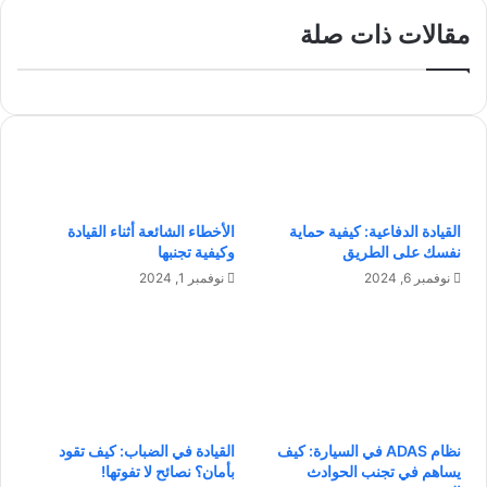
ا
ا
ل
ت
مقالات ذات صلة
ج
ا
م
ل
ا
أ
ع
ب
ي
و
ا
ة
ل
ا
ع
ل
القيادة الدفاعية: كيفية حماية
الأخطاء الشائعة أثناء القيادة
ق
ح
نفسك على الطريق
وكيفية تجنبها
ا
د
ر
ي
نوفمبر 6, 2024
نوفمبر 1, 2024
ي
ث
:
ة
م
:
س
ك
ت
ي
ق
ف
ب
ي
نظام ADAS في السيارة: كيف
القيادة في الضباب: كيف تقود
ل
م
يساهم في تجنب الحوادث
بأمان؟ نصائح لا تفوتها!
و
ك