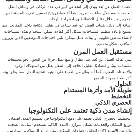
اعتماد العمل عن بُعد يؤدي إلى انخفاض كبير في عدد الركاب في وسائل النقل
العامة، خاصة خلال ساعات الذروة. هذا الانخفاض يتيح تحسين تجربة المستخدمين
الآخرين من خلال تقليل الاكتظاظ وزيادة راحة الركاب.
إضافة إلى ذلك، تقنيات العمل عن بُعد تساعد في تقليل الكثافة داخل المكاتب، مما
يسمح بإعادة تنظيم المساحات بشكل أكثر كفاءة. يمكن استخدام هذه المساحات
لإنشاء مناطق تعاونية أو بيئات عمل مبتكرة تلبي احتياجات الموظفين الذين يزورون
المكتب بشكل متقطع.
مستقبل العمل المرن
تبني ثقافة العمل عن بُعد على نطاق واسع يمثل جزءًا من التحول نحو مجتمعات
مستدامة بيئيًا واقتصاديًا. تقليل الحاجة إلى التنقل يقلل من استهلاك الوقود
والانبعاثات الضارة، كما أنه يقلل من العبء على البنية التحتية للنقل، مما يخلق بيئة
أكثر صحة وجودة للجميع.
الحلول
طويلة الأمد وأثرها المستدام
التخطيط
الحضري الذكي
إنشاء مدن ذكية تعتمد على التكنولوجيا
التخطيط الحضري الذكي يعتمد على دمج التكنولوجيا في تصميم المدن لضمان
توزيع السكان والخدمات بشكل متوازن. المدن الذكية تستخدم البيانات الضخمة
وإنترنت الأشياء (IoT) لتحليل احتياجات السكان، مثل توزيع المساكن، المدارس،