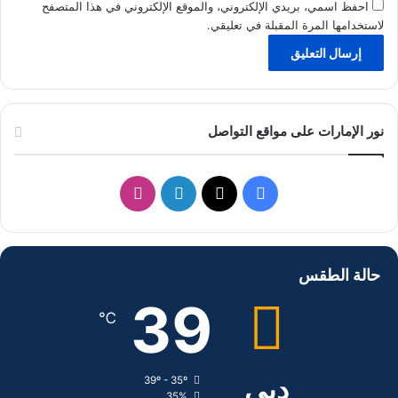
احفظ اسمي، بريدي الإلكتروني، والموقع الإلكتروني في هذا المتصفح
لاستخدامها المرة المقبلة في تعليقي.
نور الإمارات على مواقع التواصل
ف
ل
ا
ي
X
ي
ن
س
ن
س
حالة الطقس
ب
ك
ت
39
℃
و
د
ق
ك
إ
ر
دبي
39º - 35º
35%