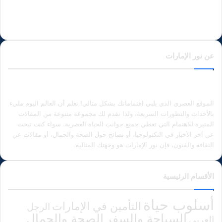
عن نور الإمارات
الموقع العصري الذي يلبي اهتماماتك بشكل مثالي! نعلم أن العالم اليوم مليء
بالأحداث والتطورات السريعة، ولذا نقدم لك مجموعة متنوعة من المقالات
المثيرة للاهتمام التي تغطي جميع جوانب الحياة العصرية. سواء كنت تبحث
عن آخر الأخبار في التكنولوجيا، أو نصائح حول الصحة والجمال، أو مقالات عن
الثقافة والفنون، فإن نور الإمارات هو وجهتك المثالية.
الأقسام الرئيسية
أسلوب حياة
التأمين في الإمارات
الرجل
الصحة والجمال
السياحة والسفر
العربي