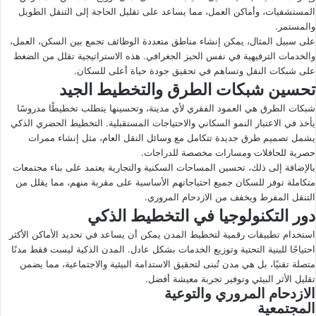
المستشفيات، وأماكن العمل، مما يساعد على تقليل الحاجة إلى التنقل الطويل
والمستمر.
على سبيل المثال، يمكن إنشاء مناطق متعددة الوظائف تجمع بين السكن، العمل،
والخدمات الترفيهية في نفس الحيز الجغرافي. هذه الاستراتيجية تقلل من الضغط
على شبكات النقل وتساهم في تحقيق جودة حياة أعلى للسكان.
تحسين شبكات الطرق والتخطيط الجيد
شبكات الطرق هي العمود الفقري لأي مدينة، وتحسينها يتطلب تخطيطًا مدروسًا
يأخذ في الاعتبار النمو السكاني والاحتياجات المستقبلية. التخطيط الحضري الذكي
يشمل تصميم طرق جديدة تتكامل مع وسائل النقل العام، مثل إنشاء ممرات
حصرية للحافلات ومسارات مخصصة للدراجات.
بالإضافة إلى ذلك، تحسين المساحات السكنية والتجارية يعتمد على بناء مجتمعات
متكاملة توفر للسكان جميع احتياجاتهم الأساسية على مقربة منهم، مما يقلل من
التنقل المفرط ويخفف من الازدحام المروري.
دور التكنولوجيا في التخطيط الذكي
استخدام تطبيقات رقمية لتخطيط المدن يمكن أن يساعد في تحديد الأماكن الأكثر
احتياجًا للبنية التحتية وتوزيع الخدمات بشكل عادل. المدن الذكية ليست فقط مدنًا
متصلة تقنيًا، بل هي مدن تُبنى لتحقيق الاستدامة البيئية والاجتماعية، مما يضمن
تقليل الأثر البيئي وتوفير تجربة معيشة أفضل.
الازدحام المروري و
التوعية
المجتمعية