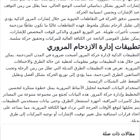
إشارات المرور بشكل ديناميكي لتناسب الوضع الحالي، مما يقلل من زمن التوقف
عند الإشارات ويحسن انسيابية الحركة.
تحسين تدفق الحركة في التقاطعات الحيوية من خلال إشارات المرور الذكية يؤدي
إلى تقليل الزحام بشكل ملحوظ. فهذه التقاطعات غالبًا ما تكون نقاطًا مزدحمة
تسبب تأخيرات طويلة. عبر التوزيع الفوري والذكي للوقت المخصص للإشارات،
يمكن تقليل الفوضى الناتجة عن الكثافة العالية للمركبات وتحقيق حركة سلسة.
تطبيقات إدارة الازدحام المروري
التطبيقات الذكية لإدارة حركة المرور أصبحت ضرورة في المدن المزدحمة. يمكن
من خلال هذه التطبيقات توفير معلومات لحظية عن حالة الطرق والاختناقات
المرورية. تعرض هذه التطبيقات الطرق البديلة التي تقلل من زمن الرحلة وتجنب
السائقين الطرق المزدحمة، مما يؤدي إلى توزيع الحركة بشكل أفضل وتقليل
الضغط على الشبكات الرئيسية.
استخدام البيانات الضخمة لتحليل الأنماط المرورية يمثل خطوة مبتكرة لتحسين
التخطيط وإدارة حركة المرور. هذه البيانات تُجمَع من مجموعة متنوعة من المصادر
مثل كاميرات المراقبة، أجهزة استشعار الطرق، وحتى بيانات مستخدمي التطبيقات.
يتم تحليلها لتوقع الأوقات الحرجة التي تزداد فيها الكثافة المرورية، مما يساعد على
اتخاذ قرارات استباقية مثل تغيير توقيت الإشارات أو توجيه المركبات إلى طرق
بديلة.
مقالات ذات صلة