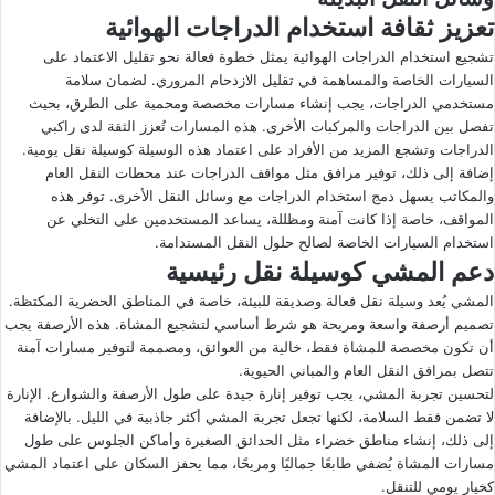
تعزيز ثقافة استخدام الدراجات الهوائية
تشجيع استخدام الدراجات الهوائية يمثل خطوة فعالة نحو تقليل الاعتماد على
السيارات الخاصة والمساهمة في تقليل الازدحام المروري. لضمان سلامة
مستخدمي الدراجات، يجب إنشاء مسارات مخصصة ومحمية على الطرق، بحيث
تفصل بين الدراجات والمركبات الأخرى. هذه المسارات تُعزز الثقة لدى راكبي
الدراجات وتشجع المزيد من الأفراد على اعتماد هذه الوسيلة كوسيلة نقل يومية.
إضافة إلى ذلك، توفير مرافق مثل مواقف الدراجات عند محطات النقل العام
والمكاتب يسهل دمج استخدام الدراجات مع وسائل النقل الأخرى. توفر هذه
المواقف، خاصة إذا كانت آمنة ومظللة، يساعد المستخدمين على التخلي عن
استخدام السيارات الخاصة لصالح حلول النقل المستدامة.
دعم المشي كوسيلة نقل رئيسية
المشي يُعد وسيلة نقل فعالة وصديقة للبيئة، خاصة في المناطق الحضرية المكتظة.
تصميم أرصفة واسعة ومريحة هو شرط أساسي لتشجيع المشاة. هذه الأرصفة يجب
أن تكون مخصصة للمشاة فقط، خالية من العوائق، ومصممة لتوفير مسارات آمنة
تتصل بمرافق النقل العام والمباني الحيوية.
لتحسين تجربة المشي، يجب توفير إنارة جيدة على طول الأرصفة والشوارع. الإنارة
لا تضمن فقط السلامة، لكنها تجعل تجربة المشي أكثر جاذبية في الليل. بالإضافة
إلى ذلك، إنشاء مناطق خضراء مثل الحدائق الصغيرة وأماكن الجلوس على طول
مسارات المشاة يُضفي طابعًا جماليًا ومريحًا، مما يحفز السكان على اعتماد المشي
كخيار يومي للتنقل.