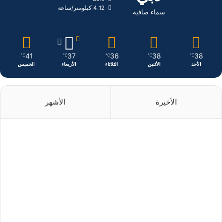
ن
ا
4.12 كيلومتر/ساعة
سماء صافية
م
41
37
36
38
38
℃
℃
℃
℃
℃
الأحد
الأثنين
الثلاثاء
الأربعاء
الخميس
الأخيرة
الأشهر
منذ يومين
منذ يومين