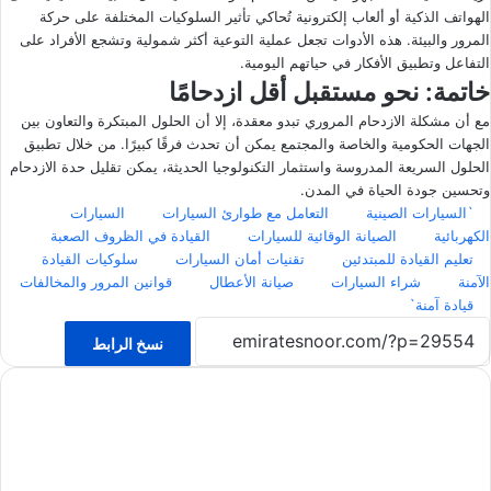
الهواتف الذكية أو ألعاب إلكترونية تُحاكي تأثير السلوكيات المختلفة على حركة
المرور والبيئة. هذه الأدوات تجعل عملية التوعية أكثر شمولية وتشجع الأفراد على
التفاعل وتطبيق الأفكار في حياتهم اليومية.
خاتمة: نحو مستقبل أقل ازدحامًا
مع أن مشكلة الازدحام المروري تبدو معقدة، إلا أن الحلول المبتكرة والتعاون بين
الجهات الحكومية والخاصة والمجتمع يمكن أن تحدث فرقًا كبيرًا. من خلال تطبيق
الحلول السريعة المدروسة واستثمار التكنولوجيا الحديثة، يمكن تقليل حدة الازدحام
وتحسين جودة الحياة في المدن.
`السيارات الصينية
التعامل مع طوارئ السيارات
السيارات
الكهربائية
الصيانة الوقائية للسيارات
القيادة في الظروف الصعبة
تعليم القيادة للمبتدئين
تقنيات أمان السيارات
سلوكيات القيادة
الآمنة
شراء السيارات
صيانة الأعطال
قوانين المرور والمخالفات
قيادة آمنة`
نسخ الرابط