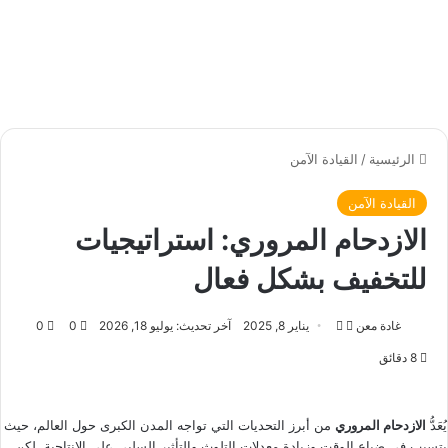
الرئيسية
/
القيادة الآمن
القيادة الآمن
الازدحام المروري: استراتيجيات
للتخفيف بشكل فعال
غادة معن
ت
أ
يناير 8, 2025
آخر تحديث: يوليو 18, 2026
0
0
ا
ر
8 دقائق
ب
س
ع
ل
ع
ب
يُعَدُّ
الازدحام المروري
من أبرز التحديات التي تواجه المدن الكبرى حول العالم، حيث
ل
ر
يتسبب في ضياع الوقت وزيادة معدلات التلوث والتأثير السلبي على الإنتاجية. لكن