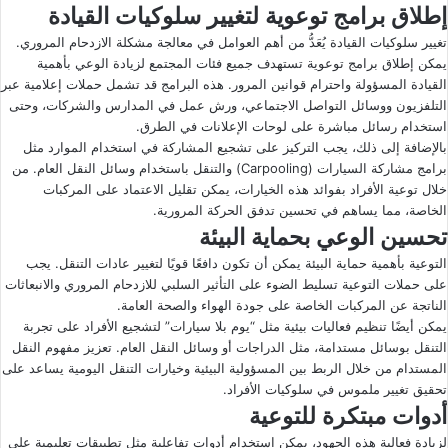
إطلاق برامج توعوية لتغيير سلوكيات القيادة
تغيير سلوكيات القيادة يُعَدُّ من أهم العوامل في معالجة مشكلة الازدحام المروري.
يمكن إطلاق برامج توعوية تستهدف جميع فئات المجتمع لزيادة الوعي بأهمية
القيادة المسؤولة واحترام قوانين المرور. هذه البرامج قد تشمل حملات إعلامية عبر
التلفزيون ووسائل التواصل الاجتماعي، ورش عمل في المدارس والشركات، وحتى
استخدام رسائل مباشرة على لوحات الإعلانات في الطرق.
بالإضافة إلى ذلك، يجب التركيز على تشجيع المشاركة في استخدام الموارد مثل
برامج مشاركة السيارات (Carpooling) والتنقل باستخدام وسائل النقل العام. من
خلال توعية الأفراد بفوائد هذه الخيارات، يمكن تقليل الاعتماد على المركبات
الخاصة، مما يساهم في تحسين تدفق الحركة المرورية.
تحسين الوعي بحماية البيئة
التوعية بأهمية حماية البيئة يمكن أن تكون دافعًا قويًا لتغيير عادات التنقل. يجب
على حملات التوعية تسليط الضوء على التأثير السلبي للازدحام المروري والانبعاثات
الناتجة عن المركبات الخاصة على جودة الهواء والصحة العامة.
يمكن أيضًا تنظيم فعاليات بيئية مثل “يوم بلا سيارات” لتشجيع الأفراد على تجربة
التنقل بوسائل مستدامة، مثل الدراجات أو وسائل النقل العام. تعزيز مفهوم النقل
المستدام من خلال الربط بين المسؤولية البيئية وخيارات التنقل اليومية يساعد على
تحقيق تغيير ملموس في سلوكيات الأفراد.
أدوات مبتكرة للتوعية
لزيادة فعالية هذه الجهود، يمكن استخدام أدوات تفاعلية مثل تطبيقات تعليمية على