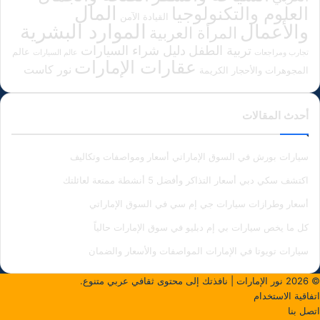
المال
العلوم والتكنولوجيا
القيادة الآمن
الموارد البشرية
والأعمال
المرأة العربية
دليل شراء السيارات
تربية الطفل
عالم
تجارب ومراجعات
عالم السيارات
عقارات الإمارات
نور كاست
المجوهرات والأحجار الكريمة
أحدث المقالات
سيارات بورش في السوق الإماراتي أسعار ومواصفات وتكاليف
اكتشف سكي دبي أسعار التذاكر وأفضل 5 أنشطة ممتعة لعائلتك
أسعار وطرازات سيارات جي إم سي في السوق الإماراتي
كل ما يخص سيارات بي إم دبليو في سوق الإمارات حالياً
سيارات تويوتا في الإمارات المواصفات والأسعار والضمان
© 2026
نور الإمارات
| نافذتك إلى محتوى ثقافي عربي متنوع.
اتفاقية الاستخدام
اتصل بنا