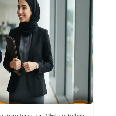
X
د
ا
إ
ل
ك
ت
ر
و
ن
ي
ا
يواجه المتقدمون للوظائف تحديات ضخمة ومخاوف متزاي