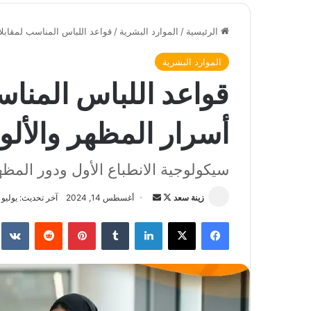
الرئيسية
/
الموارد البشرية
/
قواعد اللباس المناسب لمقابلا
الموارد البشرية
قواعد اللباس المنا
أسرار المظهر والألو
سيكولوجية الانطباع الأول ودور المظ
زينة سعد
ت
أ
أغسطس 14, 2024
آخر تحديث: يوليو 29, 2026
ا
ر
فيسبوك
‫X
لينكدإن
‏Tumblr
بينتيريست
‏Reddit
‏te
ب
س
ع
ل
ع
ب
ل
ر
ى
ي