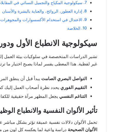
سيكولوجية المكياج والتجميل النسائي في المقابلات
إدارة العطور، الروائح، والعناية بالبشرة والأسنان
الاعتدال في استخدام الأكسسوارات والمجوهرات لإ
الخلاصة
سيكولوجية الانطباع الأول ودو
غير لفظية. هذا المعطى يفسر لماذا يصبح اختيار ما ترت
التواصل البصري الصامت
يبدأ قبل أن ينطق المر
التقييم الفوري
يحدد نظرة أصحاب العمل إليك ك
التناغم النفسي
يجعل المظهر مرآة حقيقية للكفاءة 
تأثير الألوان النفسية والانطباع الوظ
تحمل الألوان دلالات نفسية عميقة تؤثر بشكل مباشر عل
الألوان الصحيحة
دراسة واعية لما يعكسه كل لون من مع