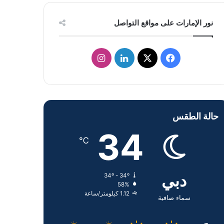
نور الإمارات على مواقع التواصل
ف
ل
ا
ي
X
ي
ن
س
ن
س
حالة الطقس
ب
ك
ت
34
و
د
ق
℃
ك
إ
ر
دبي
34º - 34º
ن
ا
58%
1.12 كيلومتر/ساعة
م
سماء صافية