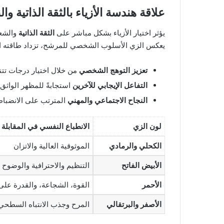
علاقة هندسة الأزياء بالثقة الذاتية وا
يؤثر اختيار الأزياء بشكل مباشر على
الثقة الذاتية
والشعو
يعكس الزي الأسلوب الشخصي للمرشح، تزداد طاقته الإي
تعزيز التوهج الشخصي
من خلال اختيار درجات تت
التفاعل الإيجابي للآخرين
استجابةً للمظهر الواثق
النجاح الاجتماعي والمهني
المترتب على الانضباط
لون الزي
الانطباع النفسي في المقابلة
الكحلي والرمادي
الموثوقية العالية والاتزان
الأبيض الفاتح
التنظيم والاحترافية والوضوح
الأحمر
القوة، الشجاعة، والقدرة على 
الأصفر والبرتقالي
المرح وجذب الانتباه السطحي