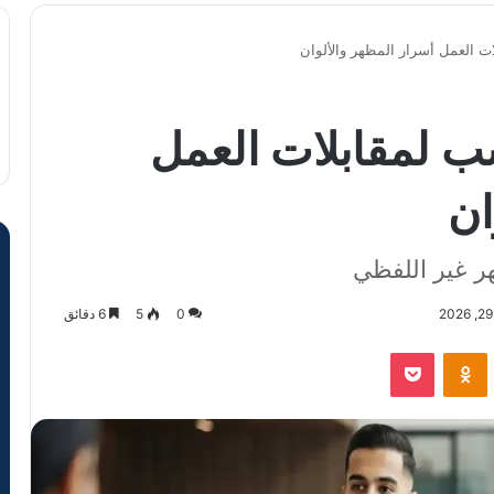
ت العمل أسرار المظهر والألوان
سب لمقابلات العمل
ان
هر غير اللفظي
0
5
6 دقائق
VKontak
Odnoklassniki
‫Pocket