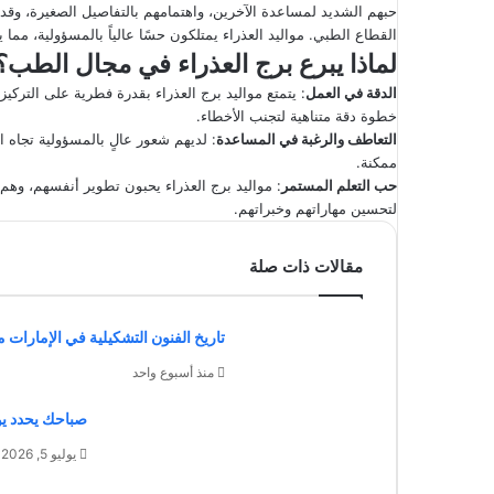
حبهم الشديد لمساعدة الآخرين، واهتمامهم بالتفاصيل الصغيرة، وقد
القطاع الطبي. مواليد العذراء يمتلكون حسًا عالياً بالمسؤولية، مما 
لماذا يبرع برج العذراء في مجال الطب؟
الدقة في العمل
: يتمتع مواليد برج العذراء بقدرة فطرية على التر
خطوة دقة متناهية لتجنب الأخطاء.
التعاطف والرغبة في المساعدة
: لديهم شعور عالٍ بالمسؤولية تجاه
ممكنة.
حب التعلم المستمر
: مواليد برج العذراء يحبون تطوير أنفسهم، وهم 
لتحسين مهاراتهم وخبراتهم.
مقالات ذات صلة
تاريخ الفنون التشكيلية في الإمارات من
منذ أسبوع واحد
صباحك يحدد يو
يوليو 5, 2026