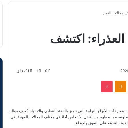
ف مجالات التميز
 العذراء: اكتشف
0
1
21 دقائق
VKontak
Odnoklassniki
‫Pocket
لمهن المناسبة لبرج العذراء, يُعتبر برج العذراء (23 أغسطس – 22 سبتمبر) أحد الأبراج الترابية التي تتميز بالدقة، التنظيم، والاجتهاد. يُعرف مواليد
لونه، مما يجعلهم من أفضل الأشخاص أداءً في مختلف المجالات المهنية. في
ء وتساعدهم على التفوق والإبداع.