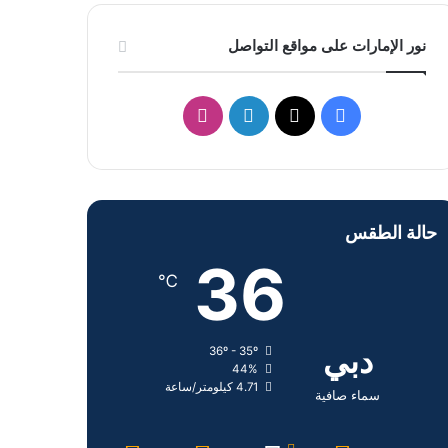
نور الإمارات على مواقع التواصل
ف
ل
ا
ي
X
ي
ن
س
ن
س
حالة الطقس
ب
ك
ت
36
و
د
ق
℃
ك
إ
ر
دبي
36º - 35º
ن
ا
44%
4.71 كيلومتر/ساعة
م
سماء صافية