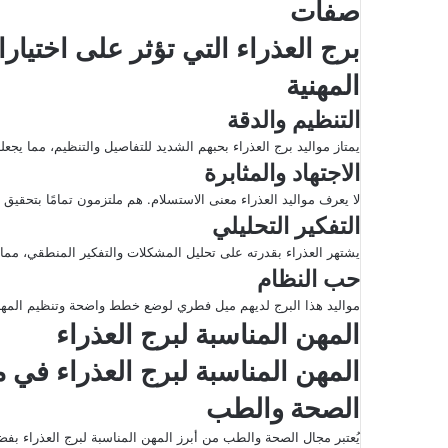
صفات
إ
ل
برج العذراء التي تؤثر على اختيارا
ك
المهنية
ت
ر
التنظيم والدقة
و
يمتاز مواليد برج العذراء بحبهم الشديد للتفاصيل والتنظيم، مما يجعل
ن
الاجتهاد والمثابرة
ي
لا يعرف مواليد العذراء معنى الاستسلام. هم ملتزمون تمامًا بتحقيق 
ا
التفكير التحليلي
يشتهر العذراء بقدرته على تحليل المشكلات والتفكير المنطقي، مما يجع
حب النظام
مواليد هذا البرج لديهم ميل فطري لوضع خطط واضحة وتنظيم المهام
المهن المناسبة لبرج العذراء
المهن المناسبة لبرج العذراء في
م
الصحة والطب
يُعتبر مجال الصحة والطب من أبرز المهن المناسبة لبرج العذراء بفضل