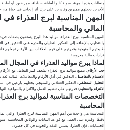
متطلبات هذه المهنة. سواء كانوا أطباء، صيادلة، ممرضين، أو أطباء
الآخرين تجعلهم مميزين وقادرين على ترك أثر إيجابي في حياة من ح
المهن المناسبة لبرج العذراء في
ا
المالي والمحاسبة
المهن المناسبة لبرج العذراء, مواليد هذا البرج يتمتعون بصفات فري
والتنظيم، بالإضافة إلى التفكير التحليلي والقدرة على التدقيق في ال
طبيعتهم المنهجية وقدرتهم على فهم العلاقات بين الأرقام تجعلهم 
قرارات مالية مدروسة.
لماذا يبرع مواليد العذراء في المجال الم
حب الأرقام
: يتمتع مواليد برج العذراء بشغف كبير للتعامل مع الأرقام
الاهتمام بالتفاصيل
: التدقيق في أدق الأرقام والمعاملات المالية يُعد
التحليل المنطقي
: التفكير العقلاني والمنهجي يجعلهم بارعين في است
الالتزام والتنظيم
: قدرتهم على تنظيم العمل والالتزام بالمواعيد النها
التخصصات المناسبة لمواليد برج العذرا
المحاسبة
المحاسبة هي واحدة من أهم المهن المناسبة لبرج العذراء والتي يمكن 
دقيقًا، وقدرة على العمل مع قواعد البيانات والوثائق المحاسبية. سو
الحسابات، فإن العذراء يضمن الدقة والجودة في كل خطوة.