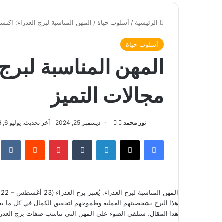
الرئيسية
/
أسلوب حياة
/
المهن المناسبة لبرج العذراء: اكتش
أسلوب حياة
المهن المناسبة لبرج
مجالات التميز
نور محمد
ت
أ
ديسمبر 25, 2024
آخر تحديث: يوليو 6, 2026
ا
ر
فيسبوك
‫X
لينكدإن
‏Tumblr
بينتيريست
‏Reddit
‏te
ب
س
ع
ل
ع
ب
ل
ر
ا
ى
ي
هذا البرج بشخصيتهم العملية وطموحهم لتحقيق الكمال في كل ما يفع
X
د
هذا المقال، سنلقي الضوء على المهن التي تناسب صفات برج العذرا
ا