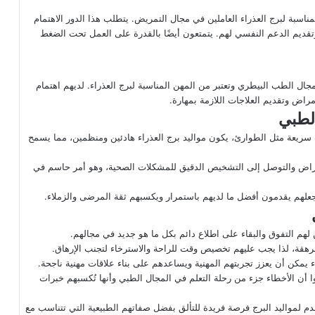
لمناسبة لبرج العذراء العاملين في مجال التمريض. يتطلب هذا الدور الاهتمام
 وتقديم الدعم النفسي لهم. يتمتعون أيضًا بالقدرة على العمل تحت الضغط
مجال الطب البيطري وتعتبر من المهن المناسبة لبرج العذراء. لديهم اهتمام
راض وتقديم العلاجات اللازمة بمهارة.
الطبي
سريعة مثل الطوارئ، يكون مواليد برج العذراء هادئين ومنظمين، مما يسمح
أعراض والتوصل إلى التشخيص الدقيق للمشكلات الصحية، وهو أمر حاسم في
يجعلهم يقدمون أفضل ما لديهم باستمرار ويكسبهم ثقة المرضى والزملاء.
 لهم التفوق والبقاء على اطلاع دائم بكل ما هو جديد في مجالهم.
رهقة، لذا يجب عليهم تخصيص وقت للراحة والاسترخاء لتجنب الإرهاق.
يمكن أن يعزز تجربتهم المهنية ويساعدهم على بناء علاقات مهنية ناجحة.
وا أن الأخطاء جزء من رحلة التعلم في المجال الطبي وأنها تُكسبهم خبرات
م لمواليد البرج فرصة فريدة للتألق بفضل صفاتهم الطبيعية التي تتناسب مع